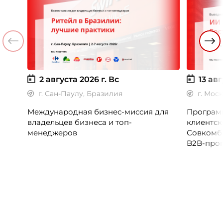
2 августа 2026 г.
Вс
13 авг
г. Сан-Паулу, Бразилия
г. Мос
Международная бизнес-миссия для
Программ
владельцев бизнеса и топ-
клиентск
менеджеров
Совкомб
B2B-прог
клиентск
руководи
сервисны