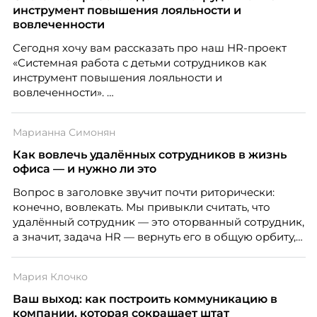
инструмент повышения лояльности и
вовлеченности
Сегодня хочу вам рассказать про наш HR-проект
«Системная работа с детьми сотрудников как
инструмент повышения лояльности и
вовлеченности».
Марианна Симонян
Как вовлечь удалённых сотрудников в жизнь
офиса — и нужно ли это
Вопрос в заголовке звучит почти риторически:
конечно, вовлекать. Мы привыкли считать, что
удалённый сотрудник — это оторванный сотрудник,
а значит, задача HR — вернуть его в общую орбиту,
подключить к корпоративной жизни, растопить
дистанцию. Но прежде, чем строить программу
Мария Клочко
вовлечения, стоит остановиться на неудобном
факте: данные говорят ровно обратное тому, что
Ваш выход: как построить коммуникацию в
подсказывает интуиция. Автор свежего выпуска
компании, которая сокращает штат