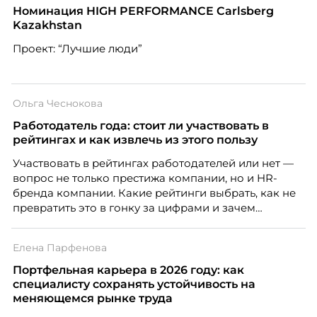
Номинация HIGH PERFORMANCE Carlsberg
Kazakhstan
Проект: “Лучшие люди”
Ольга Чеснокова
Работодатель года: стоит ли участвовать в
рейтингах и как извлечь из этого пользу
Участвовать в рейтингах работодателей или нет —
вопрос не только престижа компании, но и HR-
бренда компании. Какие рейтинги выбрать, как не
превратить это в гонку за цифрами и зачем
небольшой компании соревноваться в одном
списке с Яндексом и Озоном. Рассказывает Ольга
Елена Парфенова
Чеснокова, HR-директор Right line.
Портфельная карьера в 2026 году: как
специалисту сохранять устойчивость на
меняющемся рынке труда