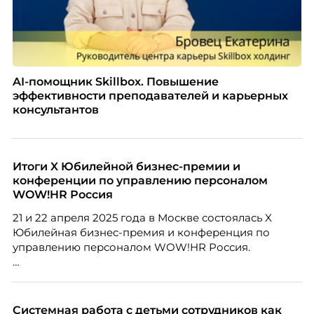
AI-помощник Skillbox. Повышение
эффективности преподавателей и карьерных
консультантов
Итоги X Юбилейной бизнес-премии и
конференции по управлению персоналом
WOW!HR Россия
21 и 22 апреля 2025 года в Москве состоялась X
Юбилейная бизнес-премия и конференция по
управлению персоналом WOW!HR Россия.
Победители – лучшие проекты в сфере управления
персоналом, были определены путем голосования
номинантов и гостей мероприятия.
Системная работа с детьми сотрудников как