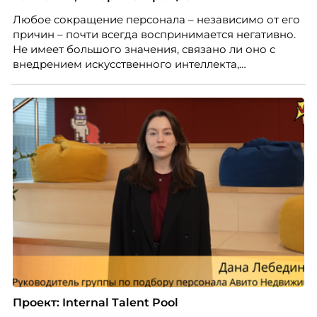
Марианна Симонян — HR Tech лидер, эксперт по
Любое сокращение персонала – независимо от его
People Analytics, приглашённый лектор НИУ ВШЭ и
причин – почти всегда воспринимается негативно.
МИФИ, автор книги «Дао женской карьеры».
Не имеет большого значения, связано ли оно с
внедрением искусственного интеллекта,
изменением бизнес-модели, финансовыми
трудностями или пересмотром организационной
структуры компании. Для сотрудников сокращения
означают потерю стабильности, а для внешнего
рынка становятся сигналом о возможных
проблемах организации. В результате увольнения
нередко превращаются в фактор, который
негативно влияет HR-бренд работодателя.
Проект: Internal Talent Pool