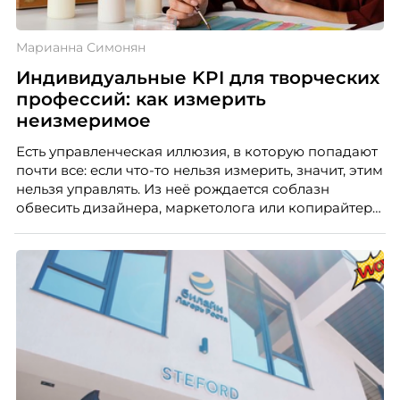
Марианна Симонян
Индивидуальные KPI для творческих
профессий: как измерить
неизмеримое
Есть управленческая иллюзия, в которую попадают
почти все: если что-то нельзя измерить, значит, этим
нельзя управлять. Из неё рождается соблазн
обвесить дизайнера, маркетолога или копирайтера
цифрами — количеством макетов, числом постов,
объёмом текста — и назвать это системой KPI.
Проблема в том, что так мы измеряем не ценность,
а движение. А творческая работа — это тот редкий
случай, где движение и результат могут не
совпадать вовсе.