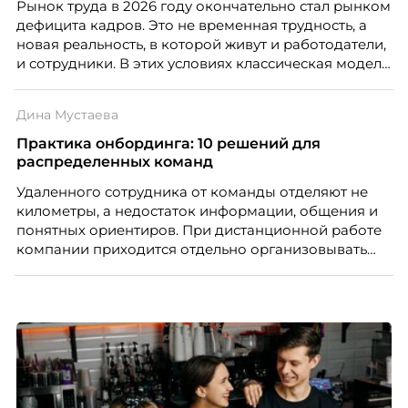
Рынок труда в 2026 году окончательно стал рынком
дефицита кадров. Это не временная трудность, а
новая реальность, в которой живут и работодатели,
и сотрудники. В этих условиях классическая модель
«одна работа на всю жизнь» уходит в прошлое. Ей
на смену приходит портфельная карьера –
Дина Мустаева
продуманная система из нескольких
профессиональных опор, которая даёт специалисту
Практика онбординга: 10 решений для
устойчивость, гибкость и возможности для роста.
распределенных команд
Автор – Елена Парфенова, карьерный консультант,
Удаленного сотрудника от команды отделяют не
HR-эксперт, наставник. Разбирает, как работает эта
километры, а недостаток информации, общения и
модель и кому она подходит в первую очередь.
понятных ориентиров. При дистанционной работе
компании приходится отдельно организовывать
многое из того, что в офисе происходит
естественно. Дина Мустаева, руководитель отдела
по работе с персоналом Инфомаксимум,
рассказывает, как выстроить адаптацию
распределенной команды без лишнего контроля и
бесконечных созвонов.