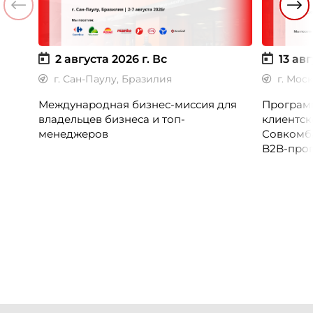
2 августа 2026 г.
Вс
13 авг
г. Сан-Паулу, Бразилия
г. Мос
Международная бизнес-миссия для
Программ
владельцев бизнеса и топ-
клиентск
менеджеров
Совкомб
B2B-прог
клиентск
руководи
сервисны