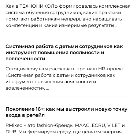
того, как он проявится в цифрах KPI, рассказывает
Как в ТЕХНОНИКОЛЬ формировалась комплексная
Тимур Соколов, ключевой эксперт по
система обучения сотрудников, какие практики
стратегическому развитию и формированию
помогают работникам непрерывно наращивать
культуры лидерства в организациях.
компетенции и какие измеримые результаты
приносит обучение на реальных проектах.
Рассказывает Наталия Шашкина, директор по
закупкам направления «Минеральная изоляция»
Системная работа с детьми сотрудников как
компании ТЕХНОНИКОЛЬ.
инструмент повышения лояльности и
вовлеченности
Сегодня хочу вам рассказать про наш HR-проект
«Системная работа с детьми сотрудников как
инструмент повышения лояльности и
вовлеченности».
Поколение 16+: как мы выстроили новую точку
входа в ретейл
RMixed – это fashion-бренды MAAG, ECRU, VILET и
DUB. Мы формируем среду, где ценятся энергия,