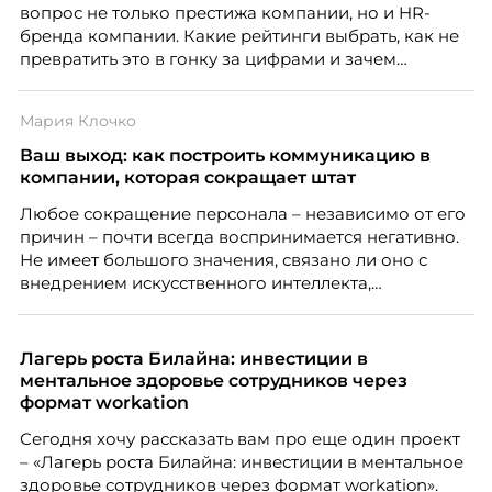
вопрос не только престижа компании, но и HR-
бренда компании. Какие рейтинги выбрать, как не
превратить это в гонку за цифрами и зачем
небольшой компании соревноваться в одном
списке с Яндексом и Озоном. Рассказывает Ольга
Мария Клочко
Чеснокова, HR-директор Right line.
Ваш выход: как построить коммуникацию в
компании, которая сокращает штат
Любое сокращение персонала – независимо от его
причин – почти всегда воспринимается негативно.
Не имеет большого значения, связано ли оно с
внедрением искусственного интеллекта,
изменением бизнес-модели, финансовыми
трудностями или пересмотром организационной
структуры компании. Для сотрудников сокращения
Лагерь роста Билайна: инвестиции в
означают потерю стабильности, а для внешнего
ментальное здоровье сотрудников через
рынка становятся сигналом о возможных
формат workation
проблемах организации. В результате увольнения
Сегодня хочу рассказать вам про еще один проект
нередко превращаются в фактор, который
– «Лагерь роста Билайна: инвестиции в ментальное
негативно влияет HR-бренд работодателя.
здоровье сотрудников через формат workation».