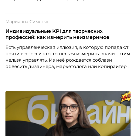
Марианна Симонян
Индивидуальные KPI для творческих
профессий: как измерить неизмеримое
Есть управленческая иллюзия, в которую попадают
почти все: если что-то нельзя измерить, значит, этим
нельзя управлять. Из неё рождается соблазн
обвесить дизайнера, маркетолога или копирайтера
цифрами — количеством макетов, числом постов,
объёмом текста — и назвать это системой KPI.
Проблема в том, что так мы измеряем не ценность,
а движение. А творческая работа — это тот редкий
случай, где движение и результат могут не
совпадать вовсе.