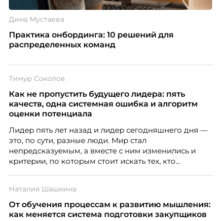
Дина Мустаева
Практика онбординга: 10 решений для
распределенных команд
Тимур Соколов
Как не пропустить будущего лидера: пять
качеств, одна системная ошибка и алгоритм
оценки потенциала
Лидер пять лет назад и лидер сегодняшнего дня —
это, по сути, разные люди. Мир стал
непредсказуемым, а вместе с ним изменились и
критерии, по которым стоит искать тех, кто
способен вести команду вперёд. О том, какие
качества сегодня отличают настоящего лидера от
Наталия Шашкина
«свадебного генерала», почему стандартные
системы оценки часто упускают самых талантливых
От обучения процессам к развитию мышления:
людей и как выявить лидерский потенциал ещё до
как меняется система подготовки закупщиков