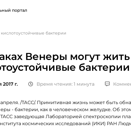
ьный портал
ь кислотоустойчивые бактерии
аках Венеры могут жить
отоустойчивые бактерии
 2017 г.
Время чтения: 1 минута
Коммен
 апреля. /ТАСС/. Примитивная жизнь может быть обн
еры - бактерии, как в человеческом желудке. Об эт
 ТАСС заведующая Лабораторией спектроскопии пл
нститута космических исследований (ИКИ) РАН Людм