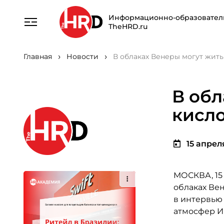
Информационно-образовател
TheHRD.ru
Главная
Новости
В облаках Венеры могут жит
В обл
кисл
15 апреля
МОСКВА, 15
облаках Вен
в интервью
атмосфер И