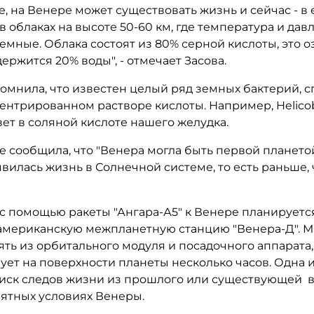
, на Венере может существовать жизнь и сейчас - в 
в облаках на высоте 50-60 км, где температура и дав
емные. Облака состоят из 80% серной кислоты, это оз
держится 20% воды", - отмечает Засова.
омнила, что известен целый ряд земных бактерий, 
ентрированном растворе кислоты. Например, Helicoba
ет в соляной кислоте нашего желудка.
е сообщила, что "Венера могла быть первой планетой
вилась жизнь в Солнечной системе, то есть раньше,
 с помощью ракеты "Ангара-А5" к Венере планируетс
американскую межпланетную станцию "Венера-Д". 
ять из орбитального модуля и посадочного аппарата
ет на поверхности планеты несколько часов. Одна и
оиск следов жизни из прошлого или существующей 
ятных условиях Венеры.