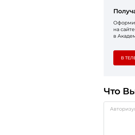
Получ
Оформит
на сайт
в Акаде
В ТЕЛ
Что Вы