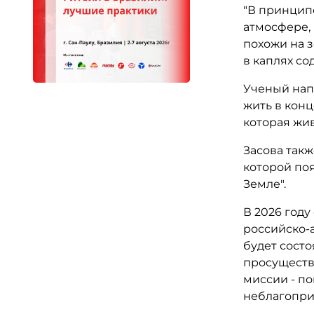
"В принципе
атмосфере, 
похожи на з
в каплях со
Ученый нап
жить в конц
которая жив
Засова такж
которой поя
Земле".
В 2026 году
российско-
будет состо
просуществу
миссии - п
неблагопри