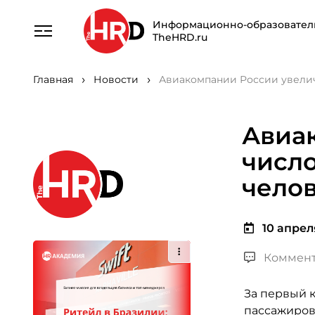
Информационно-образовател
TheHRD.ru
Главная
Новости
Авиакомпании России увелич
Авиа
число
чело
10 апреля
Коммент
За первый к
пассажиров,