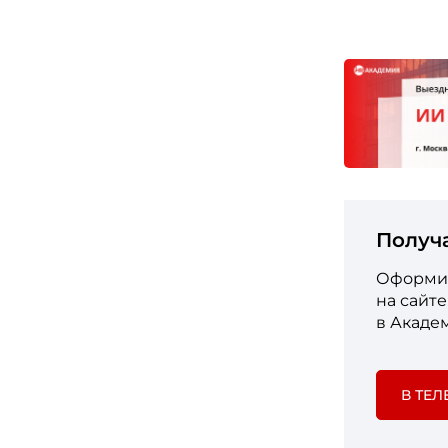
Получ
Оформит
на сайт
в Акаде
В ТЕЛ