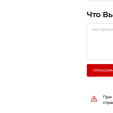
Что Вы
ПРОКОММ
При 
стра