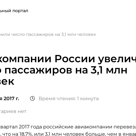
ьный портал
или число пассажиров на 3,1 млн человек
компании России увели
 пассажиров на 3,1 млн
век
 2017 г.
Время чтения: 1 минута
ариев нет
вартал 2017 года российские авиакомпании перевезл
 что на 18,7%, или 3,1 млн человек больше, чем в ян