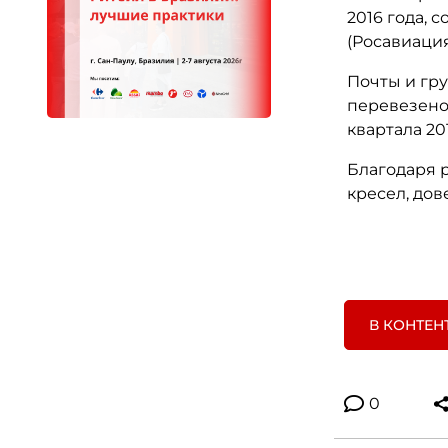
2016 года,
(Росавиация
Почты и гру
перевезено 
квартала 201
Благодаря р
кресел, дове
В КОНТЕН
0