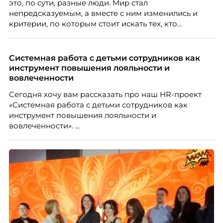
это, по сути, разные люди. Мир стал
непредсказуемым, а вместе с ним изменились и
критерии, по которым стоит искать тех, кто
способен вести команду вперёд. О том, какие
качества сегодня отличают настоящего лидера от
«свадебного генерала», почему стандартные
Системная работа с детьми сотрудников как
системы оценки часто упускают самых талантливых
инструмент повышения лояльности и
людей и как выявить лидерский потенциал ещё до
вовлеченности
того, как он проявится в цифрах KPI, рассказывает
Сегодня хочу вам рассказать про наш HR-проект
Тимур Соколов, ключевой эксперт по
«Системная работа с детьми сотрудников как
стратегическому развитию и формированию
инструмент повышения лояльности и
культуры лидерства в организациях.
вовлеченности».