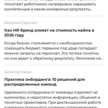
помогают работникам непрерывно наращивать
компетенции и какие измеримые результаты
приносит обучение на реальных проектах.
Рассказывает Наталия Шашкина, директор по
Валерий Сарычев
закупкам направления «Минеральная изоляция»
компании ТЕХНОНИКОЛЬ.
Как HR-бренд влияет на стоимость найма в
2026 году
Когда бизнес сталкивается с необходимостью
сокращать бюджет, первыми под удар попадают
именно затраты на персонал. Эта логика понятна,
но она ведет к обратному результату. Экономия на
сотрудниках напрямую снижает качество продукта,
клиентского сервиса и репутации компании, а
Дина Мустаева
значит – сокращает доходы бизнеса.
Практика онбординга: 10 решений для
распределенных команд
Удаленного сотрудника от команды отделяют не
километры, а недостаток информации, общения и
понятных ориентиров. При дистанционной работе
компании приходится отдельно организовывать