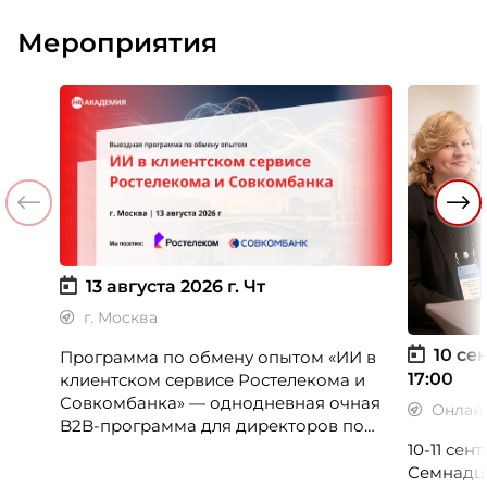
Мероприятия
13 августа 2026 г.
Чт
г. Москва
10 сен
Программа по обмену опытом «ИИ в
17:00
клиентском сервисе Ростелекома и
Совкомбанка» — однодневная очная
Онлай
B2B-программа для директоров по
клиентскому опыту, CX-менеджеров,
10-11 се
руководителей колл-центров и
Семнадц