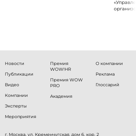
сервисных подразделений.
«Управле
организо
«Проспер
Russia.ru.
Новости
Премия
О компании
WOW!HR
Публикации
Реклама
Премия WOW
Видео
Глоссарий
PRO
Компании
Академия
Эксперты
Мероприятия
г. Москва, ул. Кременчугская, дом 6, кор. 2