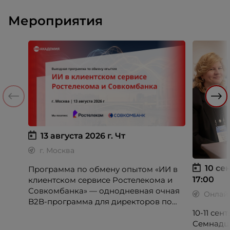
Мероприятия
13 августа 2026 г.
Чт
г. Москва
10 сен
Программа по обмену опытом «ИИ в
17:00
клиентском сервисе Ростелекома и
Совкомбанка» — однодневная очная
Онлай
B2B-программа для директоров по
клиентскому опыту, CX-менеджеров,
10-11 се
руководителей колл-центров и
Семнадц