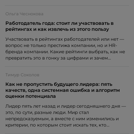
особенность. Сотрудники в компании хотят не
только материальную мотивацию, но и систему
Ольга Чеснокова
благодарности и публичного признания.
Работодатель года: стоит ли участвовать в
рейтингах и как извлечь из этого пользу
Участвовать в рейтингах работодателей или нет —
вопрос не только престижа компании, но и HR-
бренда компании. Какие рейтинги выбрать, как не
превратить это в гонку за цифрами и зачем
небольшой компании соревноваться в одном
списке с Яндексом и Озоном. Рассказывает Ольга
Тимур Соколов
Чеснокова, HR-директор Right line.
Как не пропустить будущего лидера: пять
качеств, одна системная ошибка и алгоритм
оценки потенциала
Лидер пять лет назад и лидер сегодняшнего дня —
это, по сути, разные люди. Мир стал
непредсказуемым, а вместе с ним изменились и
критерии, по которым стоит искать тех, кто
способен вести команду вперёд. О том, какие