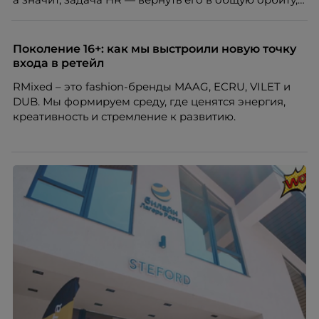
подключить к корпоративной жизни, растопить
дистанцию. Но прежде, чем строить программу
вовлечения, стоит остановиться на неудобном
Поколение 16+: как мы выстроили новую точку
факте: данные говорят ровно обратное тому, что
входа в ретейл
подсказывает интуиция. Автор свежего выпуска
RMixed – это fashion-бренды MAAG, ECRU, VILET и
Марианна Симонян — HR Tech лидер, эксперт по
DUB. Мы формируем среду, где ценятся энергия,
People Analytics, приглашённый лектор НИУ ВШЭ и
креативность и стремление к развитию.
МИФИ, автор книги «Дао женской карьеры».