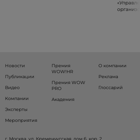
сервисных подразделений.
«Управле
организо
«Проспер
Russia.ru.
Новости
Премия
О компании
WOW!HR
Публикации
Реклама
Премия WOW
Видео
Глоссарий
PRO
Компании
Академия
Эксперты
Мероприятия
г. Москва, ул. Кременчугская, дом 6, кор. 2