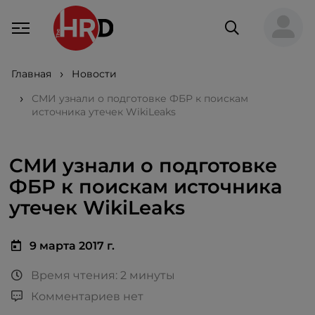
Главная
Новости
СМИ узнали о подготовке ФБР к поискам
источника утечек WikiLeaks
СМИ узнали о подготовке
ФБР к поискам источника
утечек WikiLeaks
9 марта 2017 г.
Время чтения: 2 минуты
Комментариев нет