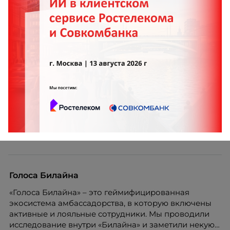
Марина Ускова
5 мифов о зумерах, которые мешают бизнесу
нанимать лучших сотрудников
Номинация HIGH PERFORMANCE Carlsberg
Kazakhstan
Проект: “Лучшие люди”
Голоса Билайна
«Голоса Билайна» – это геймифицированная
экосистема амбассадорства, в которую включены
активные и лояльные сотрудники. Мы проводили
исследование внутри «Билайна» и заметили некую