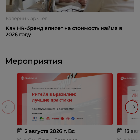
Валерий Сарычев
Как HR-бренд влияет на стоимость найма в
2026 году
Мероприятия
2 августа 2026 г.
Вс
13 авг