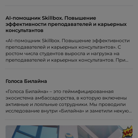
цифрами — количеством макетов, числом постов,
объёмом текста — и назвать это системой KPI.
Проблема в том, что так мы измеряем не ценность,
AI-помощник Skillbox. Повышение
а движение. А творческая работа — это тот редкий
эффективности преподавателей и карьерных
случай, где движение и результат могут не
консультантов
совпадать вовсе.
«AI-помощник Skillbox. Повышение эффективности
преподавателей и карьерных консультантов». С
ростом числа студентов выросла и нагрузка на
преподавателей и карьерных консультантов. При
этом ожидания студентов тоже менялись. Нам
нужно было решить сразу несколько задач:
повысить эффективность сотрудников, ускорить
Голоса Билайна
процессы, сохранить качество поддержки и
«Голоса Билайна» – это геймифицированная
масштабироваться без роста команды. Так и
экосистема амбассадорства, в которую включены
появился AI-помощник, встроенный в платформу
активные и лояльные сотрудники. Мы проводили
Skillbox.
исследование внутри «Билайна» и заметили некую
особенность. Сотрудники в компании хотят не
только материальную мотивацию, но и систему
благодарности и публичного признания.