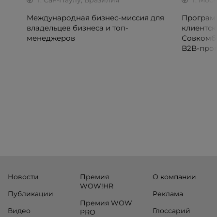
г. Сан-Паулу, Бразилия
г. Мос
Международная бизнес-миссия для
Программ
владельцев бизнеса и топ-
клиентск
менеджеров
Совкомб
B2B-прог
клиентск
руководи
сервисны
Новости
Премия
О компании
WOW!HR
Публикации
Реклама
Премия WOW
Видео
Глоссарий
PRO