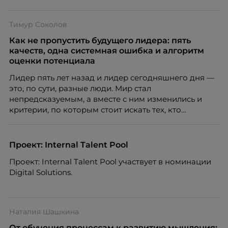
Тимур Соколов
Как не пропустить будущего лидера: пять
качеств, одна системная ошибка и алгоритм
оценки потенциала
Лидер пять лет назад и лидер сегодняшнего дня —
это, по сути, разные люди. Мир стал
непредсказуемым, а вместе с ним изменились и
критерии, по которым стоит искать тех, кто
способен вести команду вперёд. О том, какие
качества сегодня отличают настоящего лидера от
«свадебного генерала», почему стандартные
Проект: Internal Talent Pool
системы оценки часто упускают самых талантливых
Проект: Internal Talent Pool участвует в номинации
людей и как выявить лидерский потенциал ещё до
Digital Solutions.
того, как он проявится в цифрах KPI, рассказывает
Тимур Соколов, ключевой эксперт по
стратегическому развитию и формированию
культуры лидерства в организациях.
Наталия Шашкина
От обучения процессам к развитию мышления: