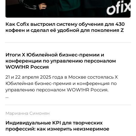
Как Cofix выстроил систему обучения для 430
кофеен и сделал её удобной для поколения Z
Итоги X Юбилейной бизнес-премии и
конференции по управлению персоналом
WOW!HR Россия
21 и 22 апреля 2025 года в Москве состоялась X
Юбилейная бизнес-премия и конференция по
управлению персоналом WOW!HR Россия.
Победители – лучшие проекты в сфере управления
персоналом, были определены путем голосования
Марианна Симонян
номинантов и гостей мероприятия.
Индивидуальные KPI для творческих
профессий: как измерить неизмеримое