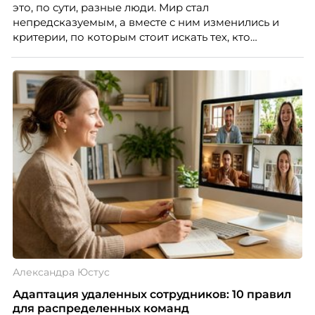
это, по сути, разные люди. Мир стал
непредсказуемым, а вместе с ним изменились и
критерии, по которым стоит искать тех, кто
способен вести команду вперёд. О том, какие
качества сегодня отличают настоящего лидера от
«свадебного генерала», почему стандартные
системы оценки часто упускают самых талантливых
людей и как выявить лидерский потенциал ещё до
того, как он проявится в цифрах KPI, рассказывает
Тимур Соколов, ключевой эксперт по
стратегическому развитию и формированию
культуры лидерства в организациях.
Александра Юстус
Адаптация удаленных сотрудников: 10 правил
для распределенных команд