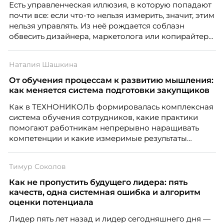
Есть управленческая иллюзия, в которую попадают
почти все: если что-то нельзя измерить, значит, этим
нельзя управлять. Из неё рождается соблазн
обвесить дизайнера, маркетолога или копирайтера
цифрами — количеством макетов, числом постов,
объёмом текста — и назвать это системой KPI.
Наталия Шашкина
Проблема в том, что так мы измеряем не ценность,
а движение. А творческая работа — это тот редкий
От обучения процессам к развитию мышления:
случай, где движение и результат могут не
как меняется система подготовки закупщиков
совпадать вовсе.
Как в ТЕХНОНИКОЛЬ формировалась комплексная
система обучения сотрудников, какие практики
помогают работникам непрерывно наращивать
компетенции и какие измеримые результаты
приносит обучение на реальных проектах.
Рассказывает Наталия Шашкина, директор по
Тимур Соколов
закупкам направления «Минеральная изоляция»
компании ТЕХНОНИКОЛЬ.
Как не пропустить будущего лидера: пять
качеств, одна системная ошибка и алгоритм
оценки потенциала
Лидер пять лет назад и лидер сегодняшнего дня —