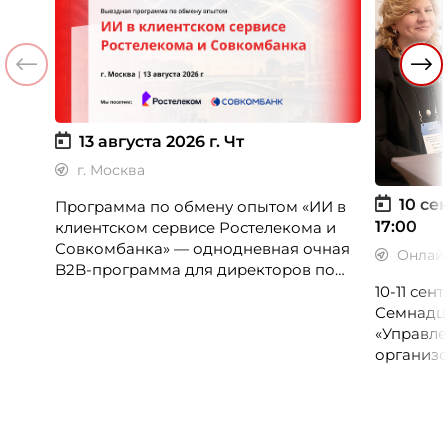
13 августа 2026 г.
Чт
г. Москва
10 сен
Программа по обмену опытом «ИИ в
17:00
клиентском сервисе Ростелекома и
Совкомбанка» — однодневная очная
Онлай
B2B-программа для директоров по
клиентскому опыту, CX-менеджеров,
10-11 се
руководителей колл-центров и
Семнадц
сервисных подразделений.
«Управле
организо
«Проспер
Russia.ru.