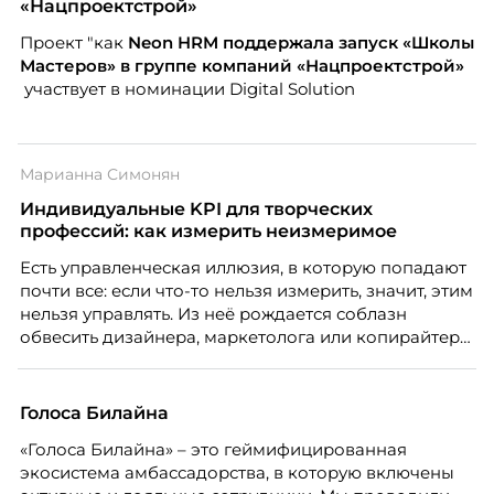
рынка становятся сигналом о возможных
«Нацпроектстрой»
проблемах организации. В результате увольнения
Проект "как
Neon
HRM поддержала запуск «Школы
нередко превращаются в фактор, который
Мастеров» в группе компаний «Нацпроектстрой»
негативно влияет HR-бренд работодателя.
участвует в номинации Digital Solution
Марианна Симонян
Индивидуальные KPI для творческих
профессий: как измерить неизмеримое
Есть управленческая иллюзия, в которую попадают
почти все: если что-то нельзя измерить, значит, этим
нельзя управлять. Из неё рождается соблазн
обвесить дизайнера, маркетолога или копирайтера
цифрами — количеством макетов, числом постов,
объёмом текста — и назвать это системой KPI.
Проблема в том, что так мы измеряем не ценность,
Голоса Билайна
а движение. А творческая работа — это тот редкий
«Голоса Билайна» – это геймифицированная
случай, где движение и результат могут не
экосистема амбассадорства, в которую включены
совпадать вовсе.