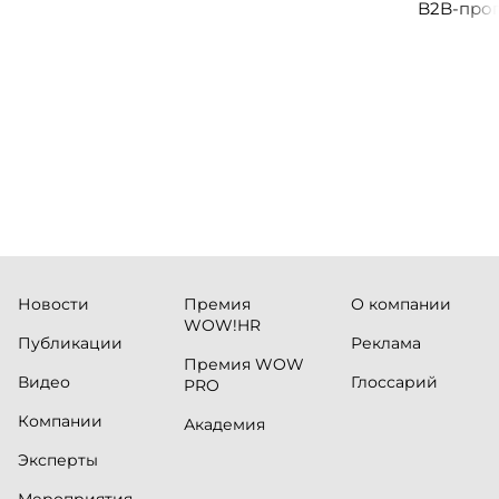
B2B-прог
клиентск
руководи
сервисны
Новости
Премия
О компании
WOW!HR
Публикации
Реклама
Премия WOW
Видео
Глоссарий
PRO
Компании
Академия
Эксперты
Мероприятия