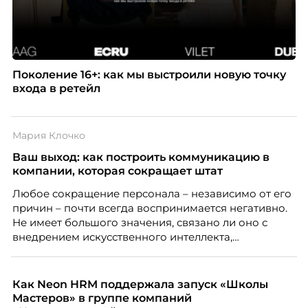
Поколение 16+: как мы выстроили новую точку
входа в ретейл
Мария Клочко
Ваш выход: как построить коммуникацию в
компании, которая сокращает штат
Любое сокращение персонала – независимо от его
причин – почти всегда воспринимается негативно.
Не имеет большого значения, связано ли оно с
внедрением искусственного интеллекта,
изменением бизнес-модели, финансовыми
трудностями или пересмотром организационной
структуры компании. Для сотрудников сокращения
Как Neon HRM поддержала запуск «Школы
означают потерю стабильности, а для внешнего
Мастеров» в группе компаний