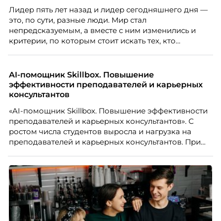
Лидер пять лет назад и лидер сегодняшнего дня —
это, по сути, разные люди. Мир стал
непредсказуемым, а вместе с ним изменились и
критерии, по которым стоит искать тех, кто
способен вести команду вперёд. О том, какие
качества сегодня отличают настоящего лидера от
«свадебного генерала», почему стандартные
AI-помощник Skillbox. Повышение
системы оценки часто упускают самых талантливых
эффективности преподавателей и карьерных
людей и как выявить лидерский потенциал ещё до
консультантов
того, как он проявится в цифрах KPI, рассказывает
«AI-помощник Skillbox. Повышение эффективности
Тимур Соколов, ключевой эксперт по
преподавателей и карьерных консультантов». С
стратегическому развитию и формированию
ростом числа студентов выросла и нагрузка на
культуры лидерства в организациях.
преподавателей и карьерных консультантов. При
этом ожидания студентов тоже менялись. Нам
нужно было решить сразу несколько задач:
повысить эффективность сотрудников, ускорить
процессы, сохранить качество поддержки и
масштабироваться без роста команды. Так и
появился AI-помощник, встроенный в платформу
Skillbox.