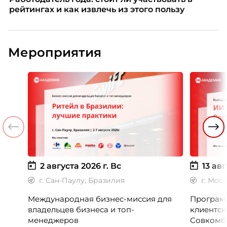
рейтингах и как извлечь из этого пользу
Мероприятия
2 августа 2026 г.
Вс
13 авг
г. Сан-Паулу, Бразилия
г. Мос
Международная бизнес-миссия для
Программ
владельцев бизнеса и топ-
клиентск
менеджеров
Совкомб