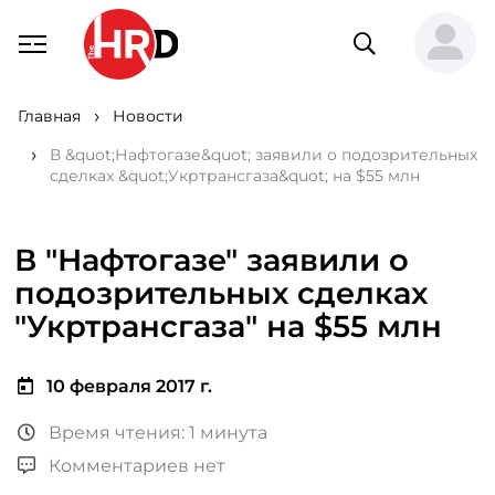
Главная
Новости
В &quot;Нафтогазе&quot; заявили о подозрительных
сделках &quot;Укртрансгаза&quot; на $55 млн
В "Нафтогазе" заявили о
подозрительных сделках
"Укртрансгаза" на $55 млн
10 февраля 2017 г.
Время чтения: 1 минута
Комментариев нет