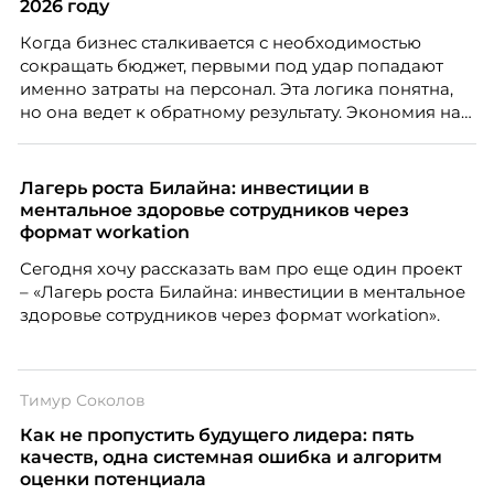
2026 году
Когда бизнес сталкивается с необходимостью
сокращать бюджет, первыми под удар попадают
именно затраты на персонал. Эта логика понятна,
но она ведет к обратному результату. Экономия на
сотрудниках напрямую снижает качество продукта,
клиентского сервиса и репутации компании, а
значит – сокращает доходы бизнеса.
Лагерь роста Билайна: инвестиции в
ментальное здоровье сотрудников через
формат workation
Сегодня хочу рассказать вам про еще один проект
– «Лагерь роста Билайна: инвестиции в ментальное
здоровье сотрудников через формат workation».
Тимур Соколов
Как не пропустить будущего лидера: пять
качеств, одна системная ошибка и алгоритм
оценки потенциала