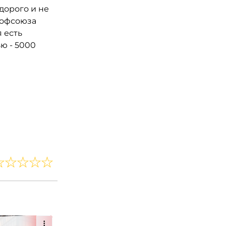
дорого и не
рофсоюза
 есть
ю - 5000