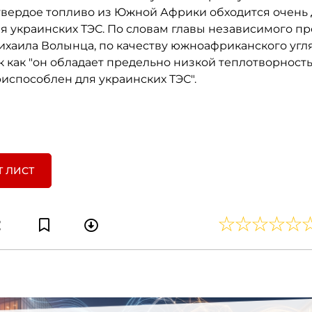
 твердое топливо из Южной Африки обходится очень 
ля украинских ТЭС. По словам главы независимого п
ихаила Волынца, по качеству южноафриканского угля
к как "он обладает предельно низкой теплотворность
риспособлен для украинских ТЭС".
Т ЛИСТ