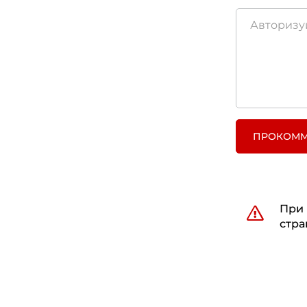
ПРОКОММ
При 
стра