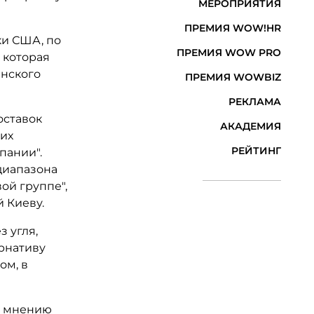
МЕРОПРИЯТИЯ
ПРЕМИЯ WOW!HR
ки США, по
ПРЕМИЯ WOW PRO
 которая
инского
ПРЕМИЯ WOWBIZ
РЕКЛАМА
оставок
АКАДЕМИЯ
ких
РЕЙТИНГ
пании".
диапазона
вой группе",
 Киеву.
з угля,
ернативу
ом, в
По мнению