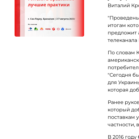
Виталий Кр
"Проведены
итогам кот
предложит а
телеканала
По словам К
американско
потребител
"Сегодня б
для Украины
которая до
Ранее руков
который доб
поставкам у
частности, 
В 2016 году