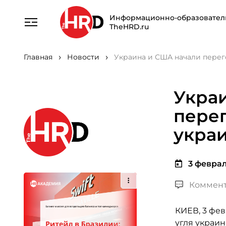
Информационно-образовател
TheHRD.ru
Главная
Новости
Украина и США начали перег
Укра
перег
укра
3 феврал
Коммент
КИЕВ, 3 фев
угля украи