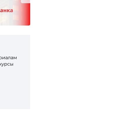
ериалам
 курсы