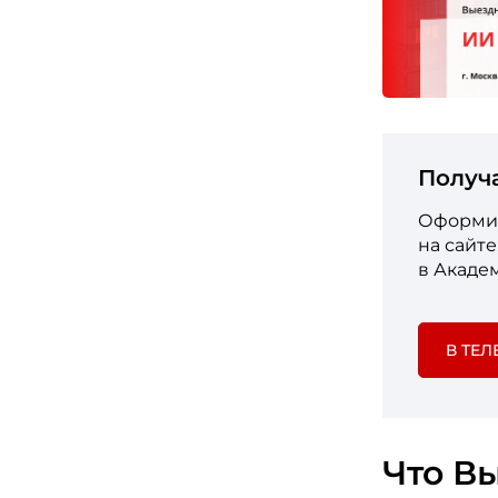
Получ
Оформит
на сайт
в Акаде
В ТЕЛ
Что Вы