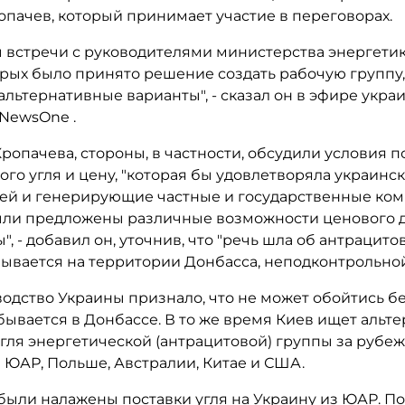
опачев, который принимает участие в переговорах.
 встречи с руководителями министерства энергети
орых было принято решение создать рабочую группу,
льтернативные варианты", - сказал он в эфире укра
 NewsOne .
ропачева, стороны, в частности, обсудили условия п
го угля и цену, "которая бы удовлетворяла украинс
ей и генерирующие частные и государственные ком
ыли предложены различные возможности ценового 
", - добавил он, уточнив, что "речь шла об антрацито
бывается на территории Донбасса, неподконтрольной
одство Украины признало, что не может обойтись бе
ывается в Донбассе. В то же время Киев ищет альт
гля энергетической (антрацитовой) группы за рубеж
в ЮАР, Польше, Австралии, Китае и США.
 были налажены поставки угля на Украину из ЮАР. 