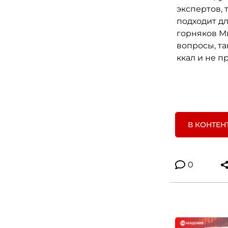
экспертов,
подходит д
горняков М
вопросы, та
ккал и не п
В КОНТЕН
0