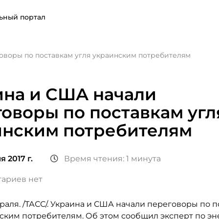
ьный портал
оворы по поставкам угля украинским потребителям
ина и США начали
оворы по поставкам угл
инским потребителям
я 2017 г.
Время чтения: 1 минута
ариев нет
раля. /ТАСС/. Украина и США начали переговоры по 
нским потребителям. Об этом сообщил эксперт по э