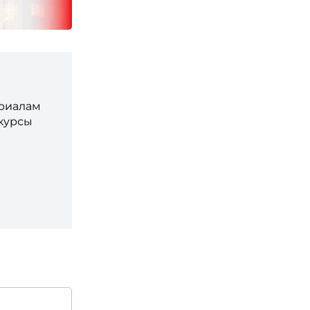
ериалам
 курсы