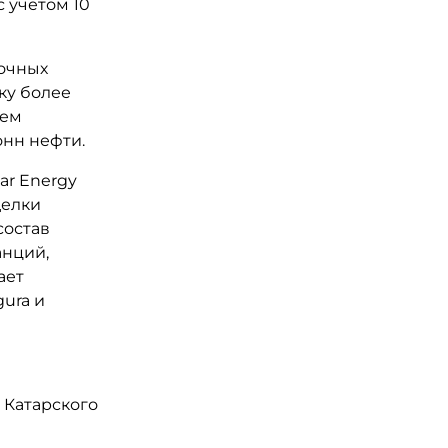
 учетом 10
рочных
ку более
ъем
онн нефти.
sar Energy
делки
состав
анций,
ает
ura и
 Катарского