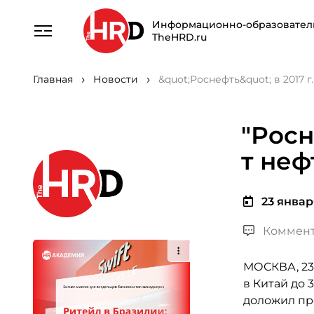
Информационно-образовател
TheHRD.ru
Главная
Новости
&quot;Роснефть&quot; в 2017 г
"Росн
т неф
23 января
Коммент
МОСКВА, 23 
в Китай до 
доложил пр