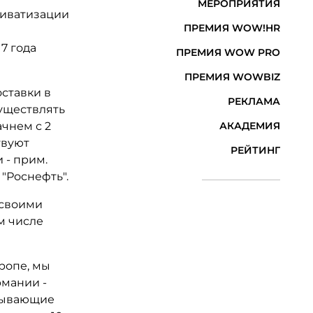
МЕРОПРИЯТИЯ
риватизации
ПРЕМИЯ WOW!HR
7 года
ПРЕМИЯ WOW PRO
ПРЕМИЯ WOWBIZ
ставки в
РЕКЛАМА
существлять
ачнем с 2
АКАДЕМИЯ
твуют
РЕЙТИНГ
 - прим.
"Роснефть".
 своими
м числе
ропе, мы
рмании -
атывающие