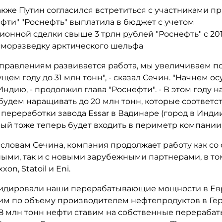
акже Путин согласился встретиться с участниками п
ефти" "Роснефть" выплатила в бюджет с учетом
онной сделки свыше 3 трлн рублей "Роснефть" с 201
сморазведку арктического шельфа
аправлениям развивается работа, мы увеличиваем по
ущем году до 31 млн тонн", - сказал Сечин. "Начнем о
Индию, - продолжил глава "Роснефти". - В этом году н
будем наращивать до 20 млн тонн, которые соответс
ереработки завода Essar в Вадинаре (город в Индии
рый тоже теперь будет входить в периметр компании 
 словам Сечина, компания продолжает работу как со
ыми, так и с новыми зарубежными партнерами, в то
xon, Statoil и Eni.
идировали наши перерабатывающие мощности в Ев
ьим по объему производителем нефтепродуктов в Ге
8 млн тонн нефти ставим на собственные перераб