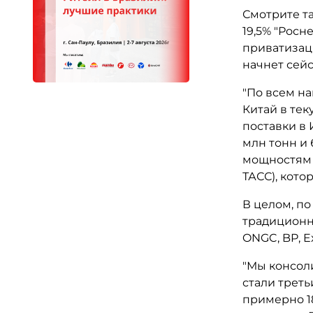
Смотрите т
19,5% "Росн
приватизаци
начнет сей
"По всем н
Китай в тек
поставки в 
млн тонн и 
мощностям п
ТАСС), кото
В целом, по
традиционн
ONGC, BP, Ex
"Мы консол
стали трет
примерно 1