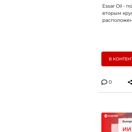
Essar Oil -
вторым кру
расположен
В КОНТЕН
0