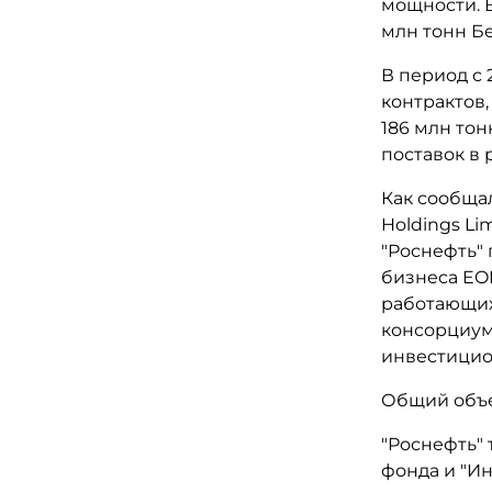
мощности. В
млн тонн Бе
В период с 
контрактов,
186 млн то
поставок в
Как сообщал
Holdings Li
"Роснефть" 
бизнеса EOL
работающих
консорциум 
инвестицио
Общий объе
"Роснефть" 
фонда и "Ин