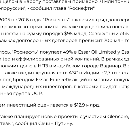
 целом в Европу поставляем примерно 71 млн тонн с
лоруссии", - сообщил глава "Роснефти".
2005 по 2016 годы "Роснефть" заключила ряд долгос
 в рамках которых компания уже осуществила постав
нн нефти на сумму порядка $95 млрд. Совокупный об
 рамках долгосрочных договоров превысит 700 млн т
ось, "Роснефть" покупает 49% в Essar Oil Limited у Es
mited и аффилированных с ней компаний. В рамках с
получит долю в НПЗ в индийском городе Вадинар. В 
 также входит крупная сеть АЗС в Индии с 2,7 тыс. ст
 под брендом Essar. Еще 49% акций компании покуп
международных инвесторов, в который войдет Trafig
нная группа UCP.
м инвестиций оценивается в $12,9 млрд.
также планирует новые проекты с участием Glencore,
тезы", сообщил Сечин Путину.