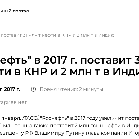
ьный портал
. поставит 31 млн т нефти в КНР и 2 млн т в Индию
ефть" в 2017 г. поставит 
ти в КНР и 2 млн т в Ин
 2017 г.
Время чтения: 2 минуты
ариев нет
января. /ТАСС/. "Роснефть" в 2017 году увеличит пос
31 млн тонн, а также поставит 2 млн тонн нефти в Инд
езиденту РФ Владимиру Путину глава компании Иго