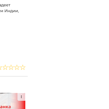
адеет
м Индии,