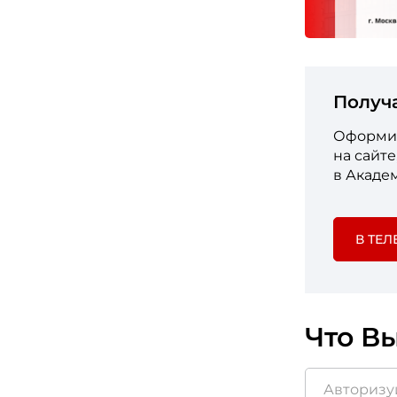
Получ
Оформит
на сайт
в Акаде
В ТЕЛ
Что Вы