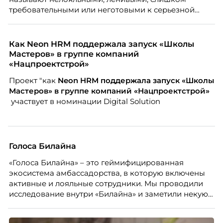
требовательными или неготовыми к серьезной
работе. Эти стереотипы влияют на решения
работодателей и нередко становятся причиной
кадровых ошибок. В этой статье Марина Ускова,
Как Neon HRM поддержала запуск «Школы
руководитель отдела подбора персонала
Мастеров» в группе компаний
рекрутинговой компании, разбирает самые
«Нацпроектстрой»
распространенные мифы о зумерах и объясняет,
Проект "как
Neon
HRM поддержала запуск «Школы
почему устаревшие представления мешают
Мастеров» в группе компаний «Нацпроектстрой»
бизнесу находить и удерживать сильных
участвует в номинации Digital Solution
сотрудников.
Голоса Билайна
«Голоса Билайна» – это геймифицированная
экосистема амбассадорства, в которую включены
активные и лояльные сотрудники. Мы проводили
исследование внутри «Билайна» и заметили некую
особенность. Сотрудники в компании хотят не
только материальную мотивацию, но и систему