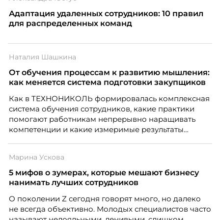
Адаптация удаленных сотрудников: 10 правил
для распределенных команд
Наталия Шашкина
От обучения процессам к развитию мышления:
как меняется система подготовки закупщиков
Как в ТЕХНОНИКОЛЬ формировалась комплексная
система обучения сотрудников, какие практики
помогают работникам непрерывно наращивать
компетенции и какие измеримые результаты
приносит обучение на реальных проектах.
Рассказывает Наталия Шашкина, директор по
Марина Ускова
закупкам направления «Минеральная изоляция»
компании ТЕХНОНИКОЛЬ.
5 мифов о зумерах, которые мешают бизнесу
нанимать лучших сотрудников
О поколении Z сегодня говорят много, но далеко
не всегда объективно. Молодых специалистов часто
называют нелояльными, ленивыми, слишком