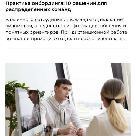
процессы, сохранить качество поддержки и
Практика онбординга: 10 решений для
масштабироваться без роста команды. Так и
распределенных команд
появился AI-помощник, встроенный в платформу
Удаленного сотрудника от команды отделяют не
Skillbox.
километры, а недостаток информации, общения и
понятных ориентиров. При дистанционной работе
компании приходится отдельно организовывать
многое из того, что в офисе происходит
естественно. Дина Мустаева, руководитель отдела
по работе с персоналом Инфомаксимум,
рассказывает, как выстроить адаптацию
распределенной команды без лишнего контроля и
бесконечных созвонов.