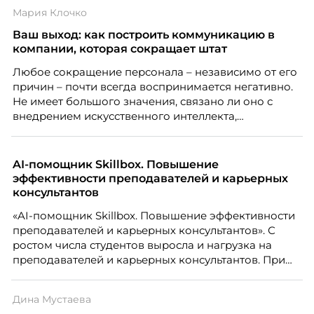
Мария Клочко
Ваш выход: как построить коммуникацию в
компании, которая сокращает штат
Любое сокращение персонала – независимо от его
причин – почти всегда воспринимается негативно.
Не имеет большого значения, связано ли оно с
внедрением искусственного интеллекта,
изменением бизнес-модели, финансовыми
трудностями или пересмотром организационной
структуры компании. Для сотрудников сокращения
AI-помощник Skillbox. Повышение
означают потерю стабильности, а для внешнего
эффективности преподавателей и карьерных
рынка становятся сигналом о возможных
консультантов
проблемах организации. В результате увольнения
«AI-помощник Skillbox. Повышение эффективности
нередко превращаются в фактор, который
преподавателей и карьерных консультантов». С
негативно влияет HR-бренд работодателя.
ростом числа студентов выросла и нагрузка на
преподавателей и карьерных консультантов. При
этом ожидания студентов тоже менялись. Нам
нужно было решить сразу несколько задач:
Дина Мустаева
повысить эффективность сотрудников, ускорить