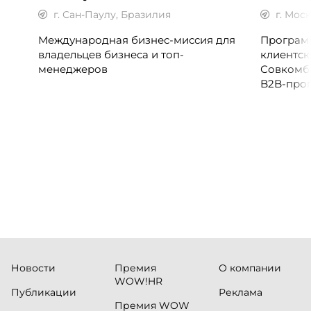
г. Сан-Паулу, Бразилия
г. Мос
Международная бизнес-миссия для
Программ
владельцев бизнеса и топ-
клиентск
менеджеров
Совкомб
B2B-прог
клиентск
руководи
сервисны
Новости
Премия
О компании
WOW!HR
Публикации
Реклама
Премия WOW