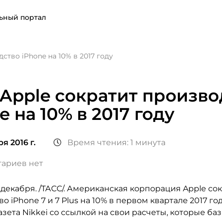
ьный портал
ство iPhone на 10% в 2017 году
Apple сократит произво
e на 10% в 2017 году
я 2016 г.
Время чтения: 1 минута
ариев нет
декабря. /ТАСС/. Американская корпорация Apple со
о iPhone 7 и 7 Plus на 10% в первом квартале 2017 го
зета Nikkei со ссылкой на свои расчеты, которые ба