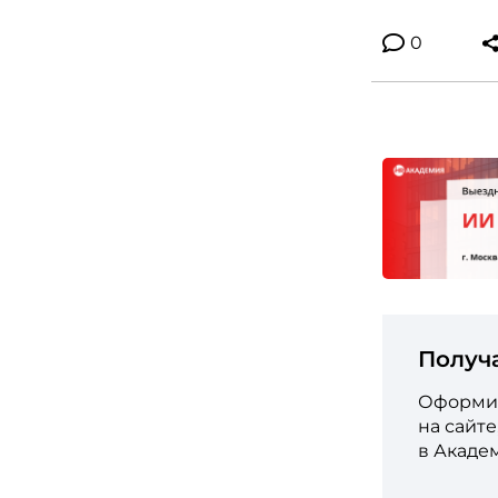
0
Получ
Оформит
на сайт
в Акаде