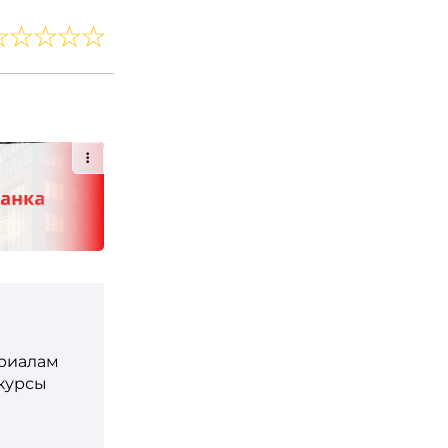
ериалам
 курсы