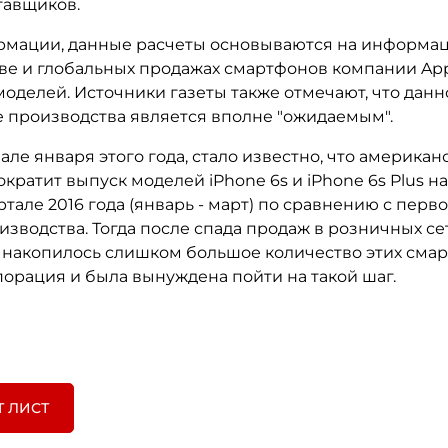
тавщиков.
рмации, данные расчеты основываются на информац
ве и глобальных продажах смартфонов компании Ap
оделей. Источники газеты также отмечают, что данн
 производства является вполне "ожидаемым".
чале января этого года, стало известно, что американ
кратит выпуск моделей iPhone 6s и iPhone 6s Plus на
тале 2016 года (январь - март) по сравнению с пер
зводства. Тогда после спада продаж в розничных се
 накопилось слишком большое количество этих смар
порация и была вынуждена пойти на такой шаг.
Т ЛИСТ