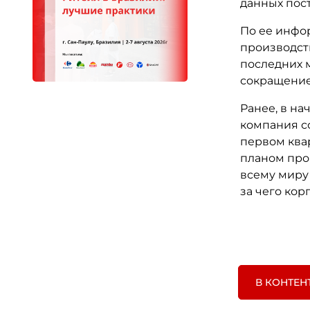
данных пос
По ее инфо
производст
последних м
сокращение
Ранее, в на
компания со
первом квар
планом прои
всему миру
за чего кор
В КОНТЕН