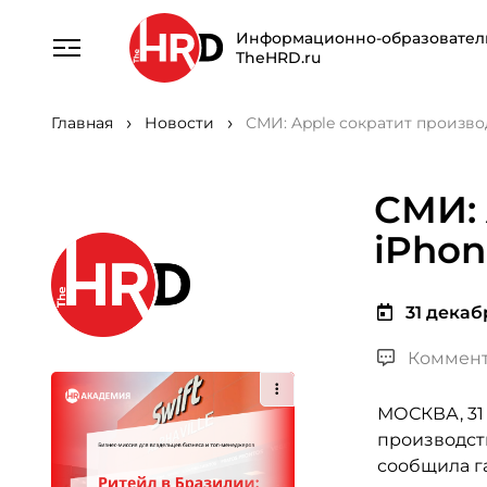
Информационно-образовател
TheHRD.ru
Главная
Новости
СМИ: Apple сократит производ
СМИ: 
iPhon
31 декабр
Коммент
МОСКВА, 31 
производств
сообщила га