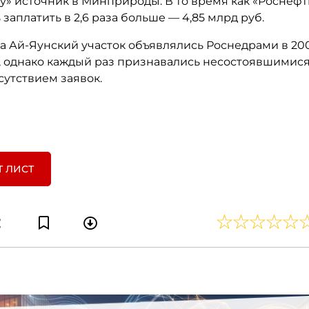
у» источник в Минприроды. В то время как «Роснефт
 заплатить в 2,6 раза больше — 4,85 млрд руб.
а Ай-Яунский участок объявлялись Роснедрами в 200
ах, однако каждый раз признавались несостоявшимис
тсутствием заявок.
Т ЛИСТ