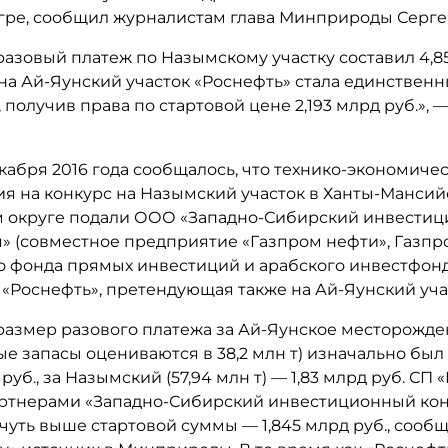
гре, сообщил журналистам глава Минприроды Серге
азовый платеж по Назымскому участку составил 4,85
 на Ай-Яунский участок «Роснефть» стала единствен
 получив права по стартовой цене 2,193 млрд руб.», 
кабря 2016 года сообщалось, что технико-экономиче
я на конкурс на Назымский участок в Ханты-Манси
 округе подали ООО «Западно-Сибирский инвести
» (совместное предприятие «Газпром нефти», Газпр
о фонда прямых инвестиций и арабского инвестфон
 «Роснефть», претендующая также на Ай-Яунский уча
размер разового платежа за Ай-Яунское месторожд
е запасы оцениваются в 38,2 млн т) изначально бы
 руб., за Назымский (57,94 млн т) — 1,83 млрд руб. СП
артнерами «Западно-Сибирский инвестиционный ко
чуть выше стартовой суммы — 1,845 млрд руб., сооб