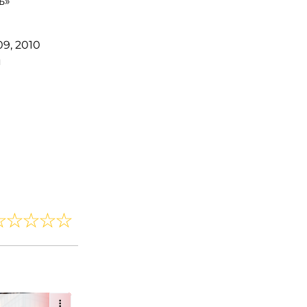
ь»
9, 2010
я