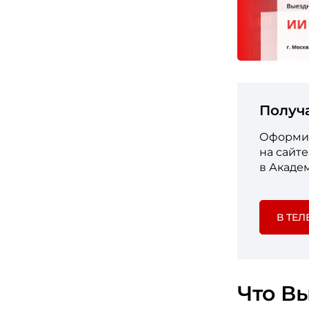
Получ
Оформит
на сайт
в Акаде
В ТЕЛ
Что Вы