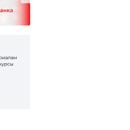
ериалам
 курсы