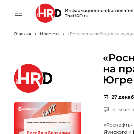
Информационно-образовател
TheHRD.ru
Главная
Новости
«Роснефть» победила в аукци
«Росн
на пр
Югре
27 декаб
Коммент
«Роснефть»
Яунского и