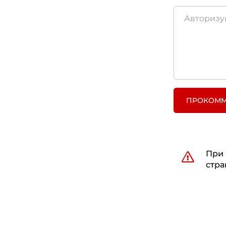
ПРОКОММ
При 
стра