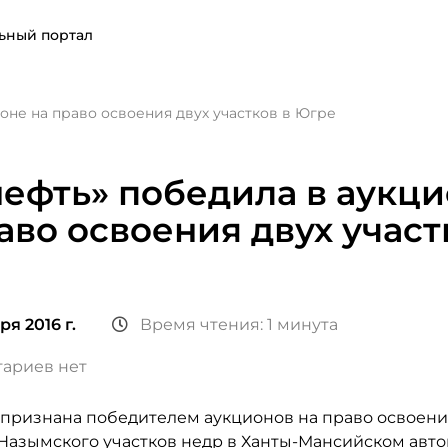
ьный портал
оне на право освоения двух участков в Югре
ефть» победила в аукц
аво освоения двух участ
ря 2016 г.
Время чтения: 1 минута
ариев нет
 признана победителем аукционов на право освоени
 Назымского участков недр в Ханты-Мансийском авт