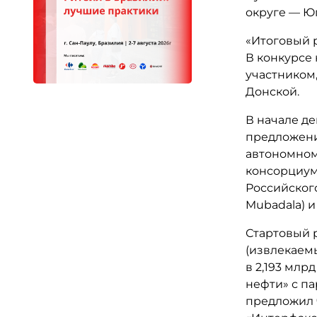
округе — Ю
«Итоговый р
В конкурсе
участником,
Донской.
В начале де
предложени
автономном
консорциум
Российског
Mubadala) и
Стартовый 
(извлекаемы
в 2,193 млрд
нефти» с п
предложил 