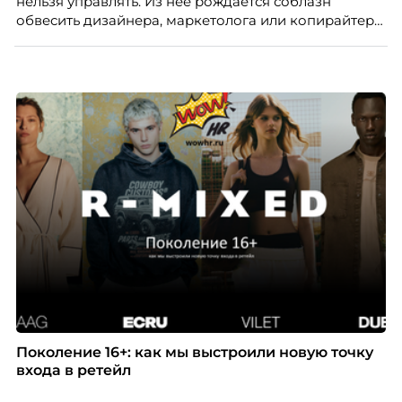
нельзя управлять. Из неё рождается соблазн
обвесить дизайнера, маркетолога или копирайтера
цифрами — количеством макетов, числом постов,
объёмом текста — и назвать это системой KPI.
Проблема в том, что так мы измеряем не ценность,
а движение. А творческая работа — это тот редкий
случай, где движение и результат могут не
совпадать вовсе.
Поколение 16+: как мы выстроили новую точку
входа в ретейл