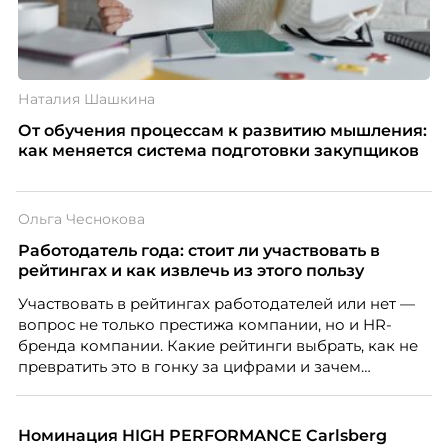
Наталия Шашкина
От обучения процессам к развитию мышления:
как меняется система подготовки закупщиков
Ольга Чеснокова
Работодатель года: стоит ли участвовать в
рейтингах и как извлечь из этого пользу
Участвовать в рейтингах работодателей или нет —
вопрос не только престижа компании, но и HR-
бренда компании. Какие рейтинги выбрать, как не
превратить это в гонку за цифрами и зачем
небольшой компании соревноваться в одном
списке с Яндексом и Озоном. Рассказывает Ольга
Чеснокова, HR-директор Right line.
Номинация HIGH PERFORMANCE Carlsberg