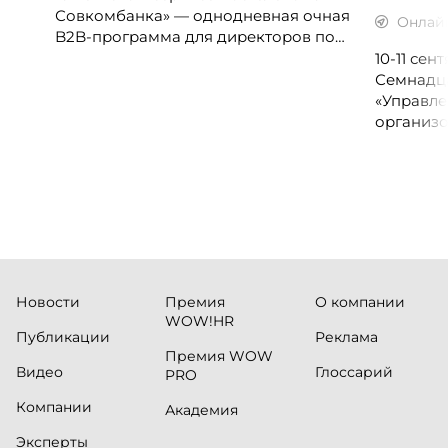
Совкомбанка» — однодневная очная
Онлай
B2B-программа для директоров по
клиентскому опыту, CX-менеджеров,
10-11 се
руководителей колл-центров и
Семнадц
сервисных подразделений.
«Управле
организо
«Проспер
Russia.ru.
Новости
Премия
О компании
WOW!HR
Публикации
Реклама
Премия WOW
Видео
Глоссарий
PRO
Компании
Академия
Эксперты