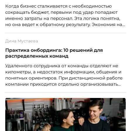
Когда бизнес сталкивается с необходимостью
сокращать бюджет, первыми под удар попадают
именно затраты на персонал. Эта логика понятна,
но она ведет к обратному результату. Экономия на
сотрудниках напрямую снижает качество продукта,
клиентского сервиса и репутации компании, а
Дина Мустаева
значит – сокращает доходы бизнеса.
Практика онбординга: 10 решений для
распределенных команд
Удаленного сотрудника от команды отделяют не
километры, а недостаток информации, общения и
понятных ориентиров. При дистанционной работе
компании приходится отдельно организовывать
многое из того, что в офисе происходит
естественно. Дина Мустаева, руководитель отдела
по работе с персоналом Инфомаксимум,
рассказывает, как выстроить адаптацию
распределенной команды без лишнего контроля и
бесконечных созвонов.