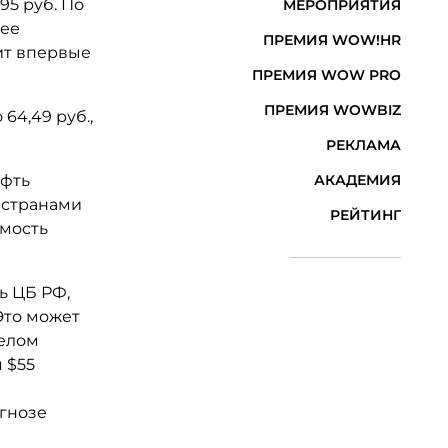
95 руб. По
МЕРОПРИЯТИЯ
лее
ПРЕМИЯ WOW!HR
оит впервые
ПРЕМИЯ WOW PRO
ПРЕМИЯ WOWBIZ
64,49 руб.,
РЕКЛАМА
ефть
АКАДЕМИЯ
 странами
РЕЙТИНГ
имость
ь ЦБ РФ,
Это может
целом
 $55
м
огнозе