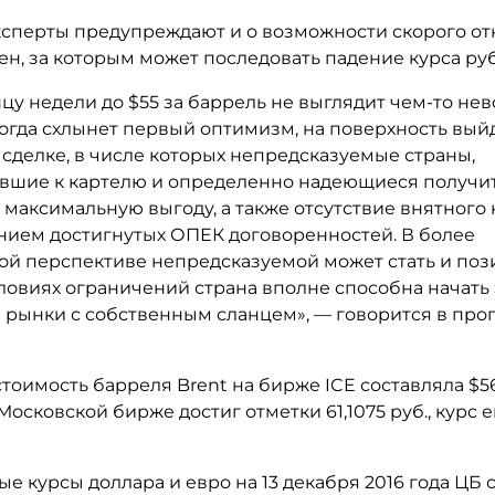
ксперты предупреждают и о возможности скорого от
н, за которым может последовать падение курса руб
нцу недели до $55 за баррель не выглядит чем-то н
когда схлынет первый оптимизм, на поверхность вый
сделке, в числе которых непредсказуемые страны,
вшие к картелю и определенно надеющиеся получи
 максимальную выгоду, а также отсутствие внятного
нием достигнутых ОПЕК договоренностей. В более
ой перспективе непредсказуемой может стать и по
ловиях ограничений страна вполне способна начать
 рынки с собственным сланцем», — говорится в про
 стоимость барреля Brent на бирже ICE составляла $56
Московской бирже достиг отметки 61,1075 руб., курс е
 курсы доллара и евро на 13 декабря 2016 года ЦБ 