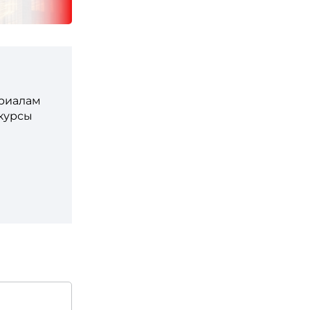
ериалам
 курсы