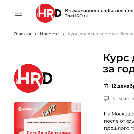
Информационно-образовател
TheHRD.ru
Главная
Новости
Курс доллара впервые более ч
Курс 
за го
12 декабр
Коммент
На Московс
после откр
прошлого го