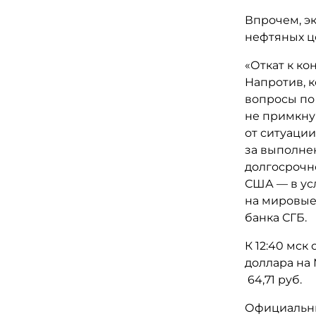
Впрочем, э
нефтяных це
«Откат к ко
Напротив, 
вопросы по 
не примкну
от ситуации
за выполне
долгосрочн
США — в ус
на мировые
банка СГБ.
К 12:40 мск
доллара на 
64,71 руб.
Официальные