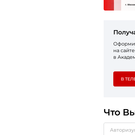
Получ
Оформит
на сайт
в Акаде
В ТЕЛ
Что Вы