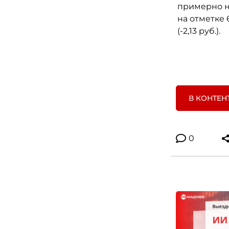
примерно на
на отметке 6
(-2,13 руб.).
В КОНТЕН
0