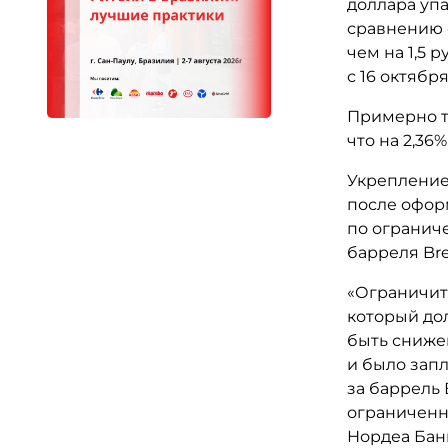
доллара упа
сравнению 
чем на 1,5 
с 16 октября
Примерно те
что на 2,36
Укрепление
после офор
по огранич
барреля Bre
«Ограничит
который до
быть сниже
и было зап
за баррель 
ограниченны
Нордеа Бан