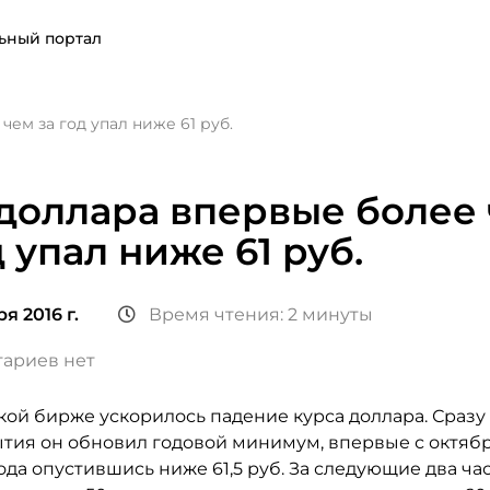
ьный портал
ем за год упал ниже 61 руб.
доллара впервые более
д упал ниже 61 руб.
я 2016 г.
Время чтения: 2 минуты
ариев нет
кой бирже ускорилось падение курса доллара. Сразу
ытия он обновил годовой минимум, впервые с октяб
да опустившись ниже 61,5 руб. За следующие два час