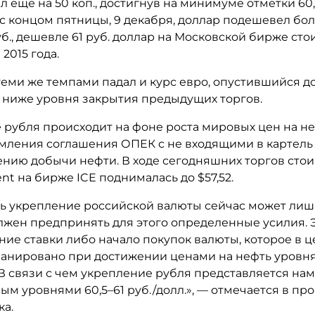
л еще на 50 коп., достигнув на минимуме отметки 60,
с концом пятницы, 9 декабря, доллар подешевел бо
руб., дешевле 61 руб. доллар на Московской бирже ст
 2015 года.
ми же темпами падал и курс евро, опустившийся до 
% ниже уровня закрытия предыдущих торгов.
 рубля происходит на фоне роста мировых цен на н
мления соглашения ОПЕК с не входящими в картель
ению добычи нефти. В ходе сегодняшних торгов сто
nt на бирже ICE поднималась до $57,52.
ь укрепление российской валюты сейчас может лиш
лжен предпринять для этого определенные усилия. 
ние ставки либо начало покупок валюты, которое в 
ланировано при достижении ценами на нефть уровня
В связи с чем укрепление рубля представляется на
м уровнями 60,5–61 руб./долл.», — отмечается в пр
ка.