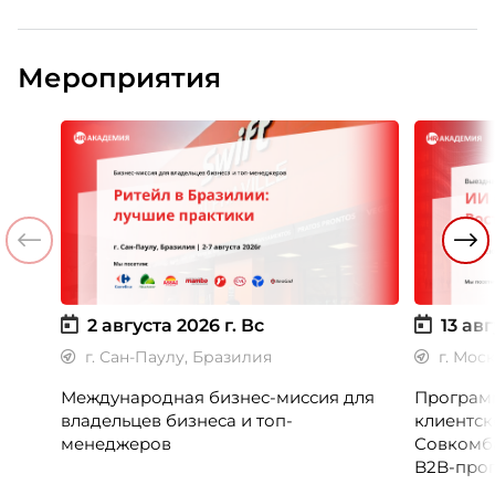
Мероприятия
2 августа 2026 г.
Вс
13 авг
г. Сан-Паулу, Бразилия
г. Мос
Международная бизнес-миссия для
Программ
владельцев бизнеса и топ-
клиентск
менеджеров
Совкомб
B2B-прог
клиентск