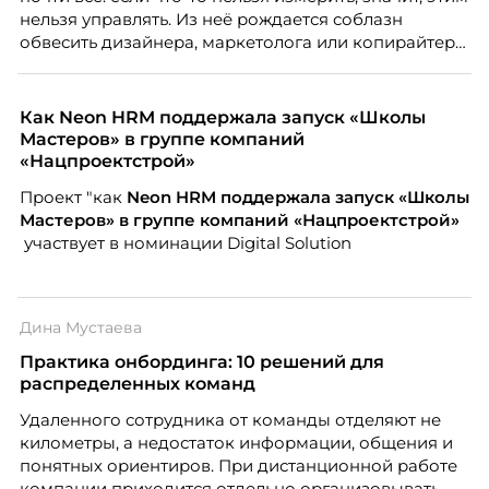
негативно влияет HR-бренд работодателя.
нельзя управлять. Из неё рождается соблазн
обвесить дизайнера, маркетолога или копирайтера
цифрами — количеством макетов, числом постов,
объёмом текста — и назвать это системой KPI.
Проблема в том, что так мы измеряем не ценность,
Как Neon HRM поддержала запуск «Школы
а движение. А творческая работа — это тот редкий
Мастеров» в группе компаний
случай, где движение и результат могут не
«Нацпроектстрой»
совпадать вовсе.
Проект "как
Neon
HRM поддержала запуск «Школы
Мастеров» в группе компаний «Нацпроектстрой»
участвует в номинации Digital Solution
Дина Мустаева
Практика онбординга: 10 решений для
распределенных команд
Удаленного сотрудника от команды отделяют не
километры, а недостаток информации, общения и
понятных ориентиров. При дистанционной работе
компании приходится отдельно организовывать