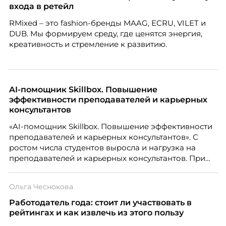
входа в ретейл
RMixed – это fashion-бренды MAAG, ECRU, VILET и
DUB. Мы формируем среду, где ценятся энергия,
креативность и стремление к развитию.
AI-помощник Skillbox. Повышение
эффективности преподавателей и карьерных
консультантов
«AI-помощник Skillbox. Повышение эффективности
преподавателей и карьерных консультантов». С
ростом числа студентов выросла и нагрузка на
преподавателей и карьерных консультантов. При
этом ожидания студентов тоже менялись. Нам
нужно было решить сразу несколько задач:
Ольга Чеснокова
повысить эффективность сотрудников, ускорить
процессы, сохранить качество поддержки и
Работодатель года: стоит ли участвовать в
масштабироваться без роста команды. Так и
рейтингах и как извлечь из этого пользу
появился AI-помощник, встроенный в платформу