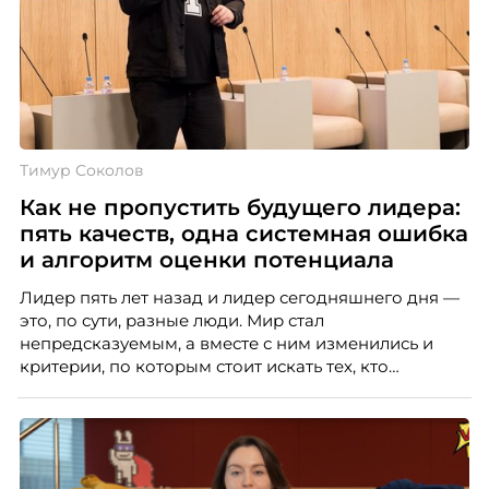
Тимур Соколов
Как не пропустить будущего лидера:
пять качеств, одна системная ошибка
и алгоритм оценки потенциала
Лидер пять лет назад и лидер сегодняшнего дня —
это, по сути, разные люди. Мир стал
непредсказуемым, а вместе с ним изменились и
критерии, по которым стоит искать тех, кто
способен вести команду вперёд. О том, какие
качества сегодня отличают настоящего лидера от
«свадебного генерала», почему стандартные
системы оценки часто упускают самых талантливых
людей и как выявить лидерский потенциал ещё до