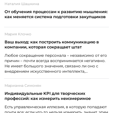
Наталия Шашкина
От обучения процессам к развитию мышления:
как меняется система подготовки закупщиков
Мария Клочко
Ваш выход: как построить коммуникацию в
компании, которая сокращает штат
Любое сокращение персонала – независимо от его
причин – почти всегда воспринимается негативно.
Не имеет большого значения, связано ли оно с
внедрением искусственного интеллекта,
изменением бизнес-модели, финансовыми
трудностями или пересмотром организационной
Марианна Симонян
структуры компании. Для сотрудников сокращения
означают потерю стабильности, а для внешнего
Индивидуальные KPI для творческих
рынка становятся сигналом о возможных
профессий: как измерить неизмеримое
проблемах организации. В результате увольнения
Есть управленческая иллюзия, в которую попадают
нередко превращаются в фактор, который
почти все: если что-то нельзя измерить, значит, этим