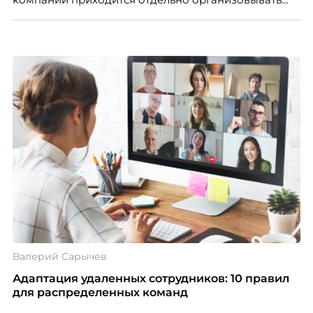
многое из того, что в офисе происходит
естественно. Дина Мустаева, руководитель отдела
по работе с персоналом Инфомаксимум,
рассказывает, как выстроить адаптацию
распределенной команды без лишнего контроля и
бесконечных созвонов.
Валерий Сарычев
Адаптация удаленных сотрудников: 10 правил
для распределенных команд