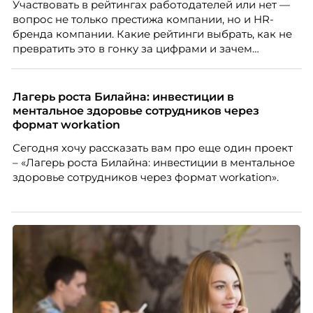
Участвовать в рейтингах работодателей или нет —
Skillbox.
вопрос не только престижа компании, но и HR-
бренда компании. Какие рейтинги выбрать, как не
превратить это в гонку за цифрами и зачем
небольшой компании соревноваться в одном
списке с Яндексом и Озоном. Рассказывает Ольга
Чеснокова, HR-директор Right line.
Лагерь роста Билайна: инвестиции в
ментальное здоровье сотрудников через
формат workation
Сегодня хочу рассказать вам про еще один проект
– «Лагерь роста Билайна: инвестиции в ментальное
здоровье сотрудников через формат workation».