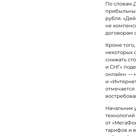
По словам 
прибыльным 
рубля. «Де
не компенс
договорам 
Кроме того,
некоторых 
снижать сто
и СНГ» поде
онлайн» — н
и «Интернет
отмечается 
востребова
Начальник 
технологий
от «МегаФ
тарифов и 