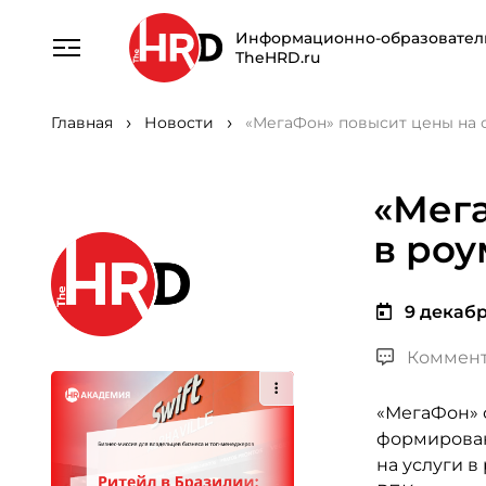
Информационно-образовател
TheHRD.ru
Главная
Новости
«МегаФон» повысит цены на 
«Мега
в роу
9 декабр
Коммент
«МегаФон» 
формирован
на услуги в