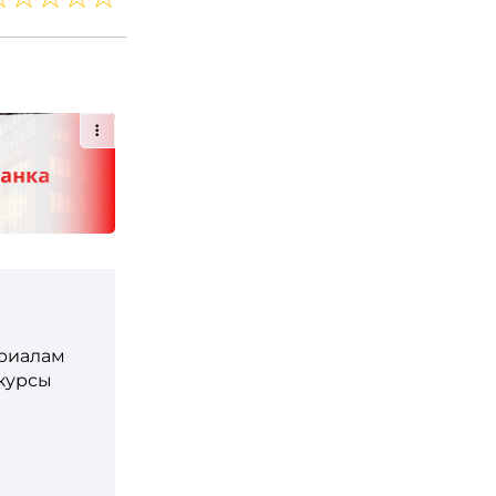
ериалам
 курсы