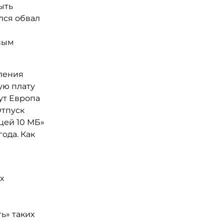
ыть
лся обвал
вым
вления
ую плату
нут Европа
Отпуск
ицей 10 МБ»
года. Как
х
ь» таких