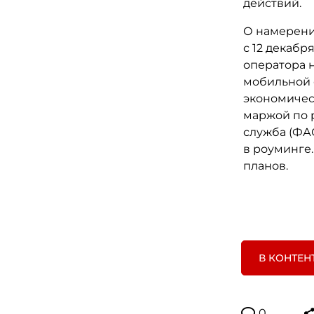
действий.
О намерени
с 12 декаб
оператора н
мобильной 
экономичес
маржой по 
служба (ФА
в роуминге.
планов.
В КОНТЕН
0