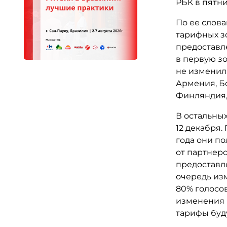
РБК в пятн
По ее слова
тарифных зо
предоставл
в первую з
не изменили
Армения, Бо
Финляндия,
В остальны
12 декабря.
года они п
от партнеро
предоставл
очередь из
80% голосов
изменения б
тарифы буд