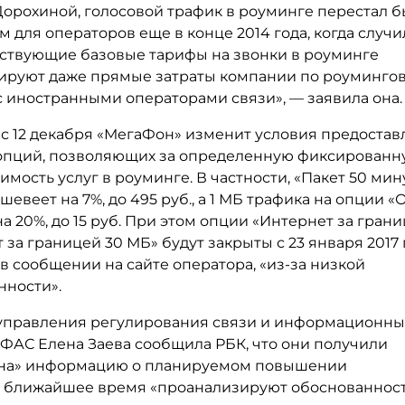
Дорохиной, голосовой трафик в роуминге перестал б
для операторов еще в конце 2014 года, когда случи
йствующие базовые тарифы на звонки в роуминге
ируют даже прямые затраты компании по роуминго
с иностранными операторами связи», — заявила она.
 с 12 декабря «МегаФон» изменит условия предоста
опций, позволяющих за определенную фиксированн
имость услуг в роуминге. В частности, «Пакет 50 ми
шевеет на 7%, до 495 руб., а 1 МБ трафика на опции «
а 20%, до 15 руб. При этом опции «Интернет за гран
 за границей 30 МБ» будут закрыты с 23 января 2017 
в сообщении на сайте оператора, «из-за низкой
нности».
управления регулирования связи и информационны
 ФАС Елена Заева сообщила РБК, что они получили
она» информацию о планируемом повышении
в ближайшее время «проанализируют обоснованност