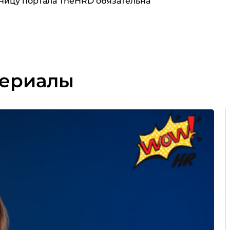
ницу портала TheHRD обязательна
териалы