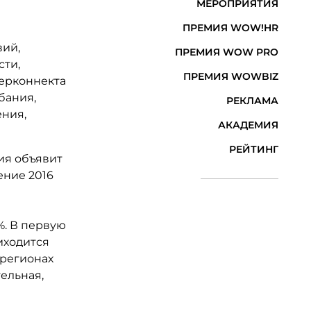
МЕРОПРИЯТИЯ
ПРЕМИЯ WOW!HR
вий,
ПРЕМИЯ WOW PRO
сти,
ПРЕМИЯ WOWBIZ
терконнекта
бания,
РЕКЛАМА
ения,
АКАДЕМИЯ
РЕЙТИНГ
ия объявит
ение 2016
%. В первую
иходится
 регионах
ельная,