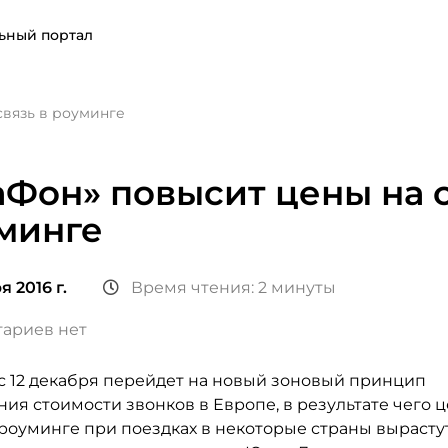
ьный портал
связь в роуминге
Фон» повысит цены на 
минге
я 2016 г.
Время чтения: 2 минуты
ариев нет
с 12 декабря перейдет на новый зоновый принцип
ия стоимости звонков в Европе, в результате чего 
 роуминге при поездках в некоторые страны вырасту