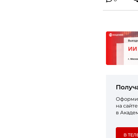
Получ
Оформит
на сайт
в Акаде
В ТЕЛ