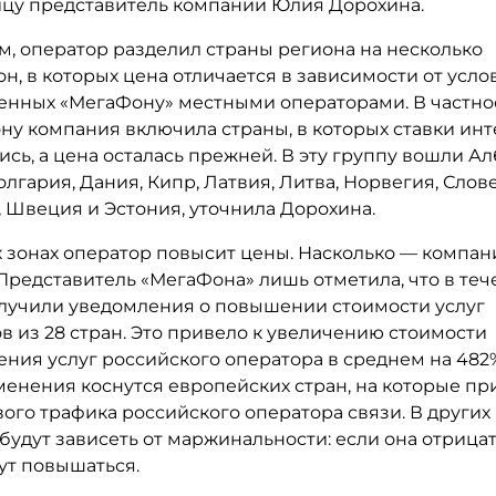
ицу представитель компании Юлия Дорохина.
м, оператор разделил страны региона на несколько
н, в которых цена отличается в зависимости от усло
енных «МегаФону» местными операторами. В частно
ону компания включила страны, в которых ставки ин
сь, а цена осталась прежней. В эту группу вошли Ал
лгария, Дания, Кипр, Латвия, Литва, Норвегия, Слов
 Швеция и Эстония, уточнила Дорохина.
х зонах оператор повысит цены. Насколько — компан
 Представитель «МегаФона» лишь отметила, что в теч
олучили уведомления о повышении стоимости услуг
в из 28 стран. Это привело к увеличению стоимости
ения услуг российского оператора в среднем на 482
менения коснутся европейских стран, на которые пр
ого трафика российского оператора связи. В других
удут зависеть от маржинальности: если она отрицат
ут повышаться.