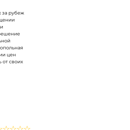
 за рубеж
бщении
ги
 решение
ьной
нопольная
ии цен
ь от своих