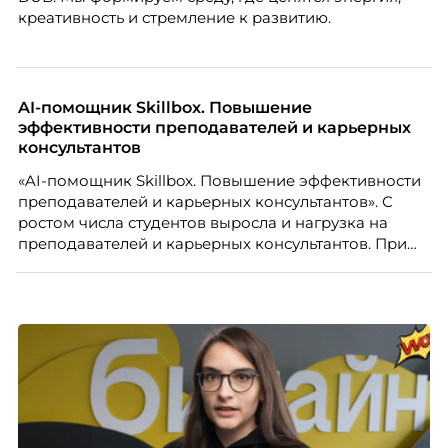
креативность и стремление к развитию.
AI-помощник Skillbox. Повышение
эффективности преподавателей и карьерных
консультантов
«AI-помощник Skillbox. Повышение эффективности
преподавателей и карьерных консультантов». С
ростом числа студентов выросла и нагрузка на
преподавателей и карьерных консультантов. При
этом ожидания студентов тоже менялись. Нам
нужно было решить сразу несколько задач:
повысить эффективность сотрудников, ускорить
процессы, сохранить качество поддержки и
масштабироваться без роста команды. Так и
появился AI-помощник, встроенный в платформу
Skillbox.