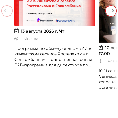
13 августа 2026 г.
Чт
г. Москва
10 сен
Программа по обмену опытом «ИИ в
17:00
клиентском сервисе Ростелекома и
Совкомбанка» — однодневная очная
Онлай
B2B-программа для директоров по
клиентскому опыту, CX-менеджеров,
10-11 се
руководителей колл-центров и
Семнадц
сервисных подразделений.
«Управле
организо
«Проспер
Russia.ru.