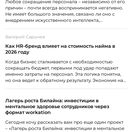
Любое сокращение персонала – независимо от его
причин – почти всегда воспринимается негативно.
Не имеет большого значения, связано ли оно с
внедрением искусственного интеллекта,
изменением бизнес-модели, финансовыми
трудностями или пересмотром организационной
Валерий Сарычев
структуры компании. Для сотрудников сокращения
означают потерю стабильности, а для внешнего
Как HR-бренд влияет на стоимость найма в
рынка становятся сигналом о возможных
2026 году
проблемах организации. В результате увольнения
Когда бизнес сталкивается с необходимостью
нередко превращаются в фактор, который
сокращать бюджет, первыми под удар попадают
негативно влияет HR-бренд работодателя.
именно затраты на персонал. Эта логика понятна,
но она ведет к обратному результату. Экономия на
сотрудниках напрямую снижает качество продукта,
клиентского сервиса и репутации компании, а
значит – сокращает доходы бизнеса.
Лагерь роста Билайна: инвестиции в
ментальное здоровье сотрудников через
формат workation
Сегодня хочу рассказать вам про еще один проект
– «Лагерь роста Билайна: инвестиции в ментальное