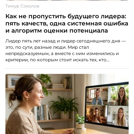
Тимур Соколов
Как не пропустить будущего лидера:
пять качеств, одна системная ошибка
и алгоритм оценки потенциала
Лидер пять лет назад и лидер сегодняшнего дня —
это, по сути, разные люди. Мир стал
непредсказуемым, а вместе с ним изменились и
критерии, по которым стоит искать тех, кто
способен вести команду вперёд. О том, какие
качества сегодня отличают настоящего лидера от
«свадебного генерала», почему стандартные
системы оценки часто упускают самых талантливых
людей и как выявить лидерский потенциал ещё до
того, как он проявится в цифрах KPI, рассказывает
Тимур Соколов, ключевой эксперт по
стратегическому развитию и формированию
культуры лидерства в организациях.