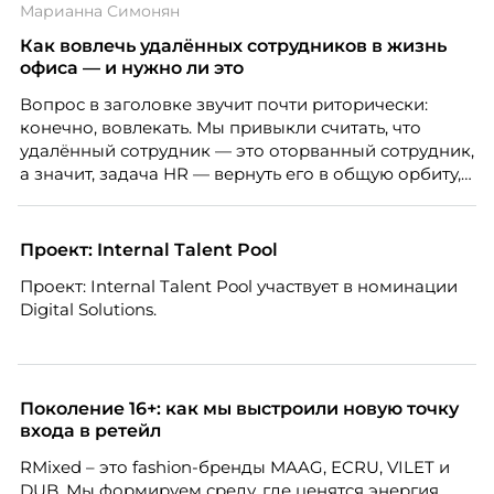
Марианна Симонян
Как вовлечь удалённых сотрудников в жизнь
офиса — и нужно ли это
Вопрос в заголовке звучит почти риторически:
конечно, вовлекать. Мы привыкли считать, что
удалённый сотрудник — это оторванный сотрудник,
а значит, задача HR — вернуть его в общую орбиту,
подключить к корпоративной жизни, растопить
дистанцию. Но прежде, чем строить программу
вовлечения, стоит остановиться на неудобном
Проект: Internal Talent Pool
факте: данные говорят ровно обратное тому, что
Проект: Internal Talent Pool участвует в номинации
подсказывает интуиция. Автор свежего выпуска
Digital Solutions.
Марианна Симонян — HR Tech лидер, эксперт по
People Analytics, приглашённый лектор НИУ ВШЭ и
МИФИ, автор книги «Дао женской карьеры».
Поколение 16+: как мы выстроили новую точку
входа в ретейл
RMixed – это fashion-бренды MAAG, ECRU, VILET и
DUB. Мы формируем среду, где ценятся энергия,