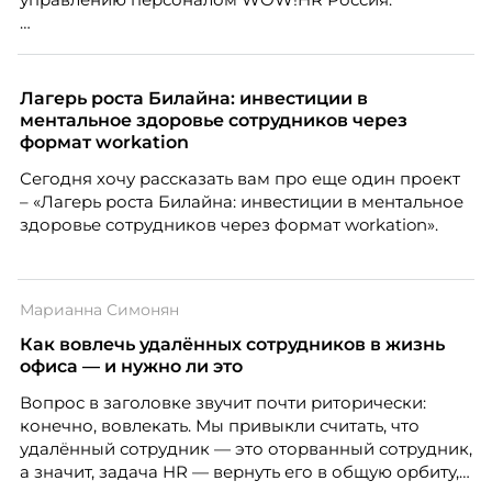
Победители – лучшие проекты в сфере управления
персоналом, были определены путем голосования
номинантов и гостей мероприятия.
Лагерь роста Билайна: инвестиции в
ментальное здоровье сотрудников через
формат workation
Сегодня хочу рассказать вам про еще один проект
– «Лагерь роста Билайна: инвестиции в ментальное
здоровье сотрудников через формат workation».
Марианна Симонян
Как вовлечь удалённых сотрудников в жизнь
офиса — и нужно ли это
Вопрос в заголовке звучит почти риторически:
конечно, вовлекать. Мы привыкли считать, что
удалённый сотрудник — это оторванный сотрудник,
а значит, задача HR — вернуть его в общую орбиту,