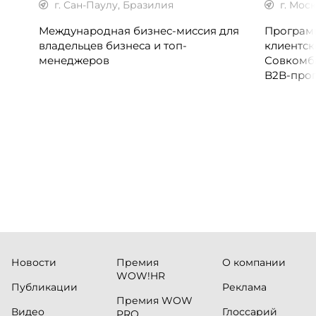
г. Сан-Паулу, Бразилия
г. Мос
Международная бизнес-миссия для
Программ
владельцев бизнеса и топ-
клиентск
менеджеров
Совкомб
B2B-прог
клиентск
руководи
сервисны
Новости
Премия
О компании
WOW!HR
Публикации
Реклама
Премия WOW
Видео
Глоссарий
PRO