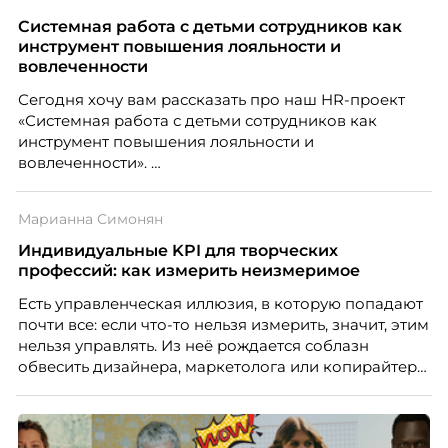
Системная работа с детьми сотрудников как
инструмент повышения лояльности и
вовлеченности
Сегодня хочу вам рассказать про наш HR-проект
«Системная работа с детьми сотрудников как
инструмент повышения лояльности и
вовлеченности».
Марианна Симонян
Индивидуальные KPI для творческих
профессий: как измерить неизмеримое
Есть управленческая иллюзия, в которую попадают
почти все: если что-то нельзя измерить, значит, этим
нельзя управлять. Из неё рождается соблазн
обвесить дизайнера, маркетолога или копирайтера
цифрами — количеством макетов, числом постов,
объёмом текста — и назвать это системой KPI.
Проблема в том, что так мы измеряем не ценность,