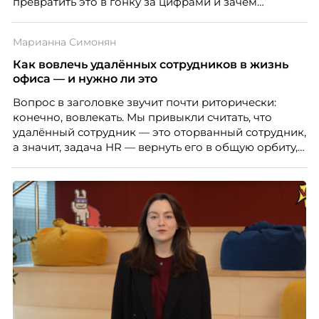
превратить это в гонку за цифрами и зачем
небольшой компании соревноваться в одном
списке с Яндексом и Озоном. Рассказывает Ольга
Марианна Симонян
Чеснокова, HR-директор Right line.
Как вовлечь удалённых сотрудников в жизнь
офиса — и нужно ли это
Вопрос в заголовке звучит почти риторически:
конечно, вовлекать. Мы привыкли считать, что
удалённый сотрудник — это оторванный сотрудник,
а значит, задача HR — вернуть его в общую орбиту,
подключить к корпоративной жизни, растопить
дистанцию. Но прежде, чем строить программу
вовлечения, стоит остановиться на неудобном
факте: данные говорят ровно обратное тому, что
подсказывает интуиция. Автор свежего выпуска
Марианна Симонян — HR Tech лидер, эксперт по
People Analytics, приглашённый лектор НИУ ВШЭ и
МИФИ, автор книги «Дао женской карьеры».