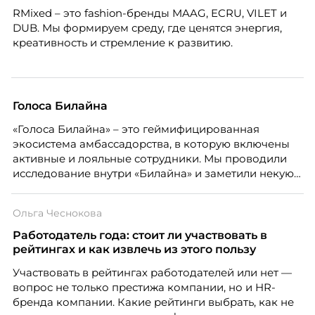
RMixed – это fashion-бренды MAAG, ECRU, VILET и
DUB. Мы формируем среду, где ценятся энергия,
креативность и стремление к развитию.
Голоса Билайна
«Голоса Билайна» – это геймифицированная
экосистема амбассадорства, в которую включены
активные и лояльные сотрудники. Мы проводили
исследование внутри «Билайна» и заметили некую
особенность. Сотрудники в компании хотят не
только материальную мотивацию, но и систему
Ольга Чеснокова
благодарности и публичного признания.
Работодатель года: стоит ли участвовать в
рейтингах и как извлечь из этого пользу
Участвовать в рейтингах работодателей или нет —
вопрос не только престижа компании, но и HR-
бренда компании. Какие рейтинги выбрать, как не