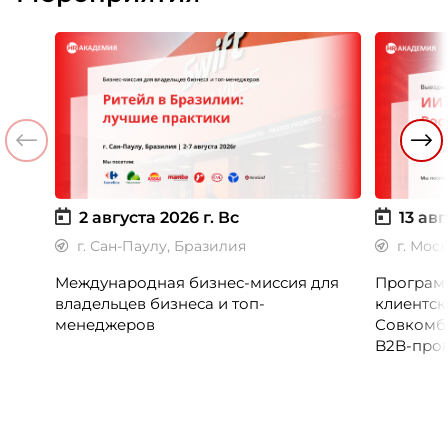
2 августа 2026 г.
Вс
13 авг
г. Сан-Паулу, Бразилия
г. Мос
Международная бизнес-миссия для
Программ
владельцев бизнеса и топ-
клиентск
менеджеров
Совкомб
B2B-прог
клиентск
руководи
сервисны