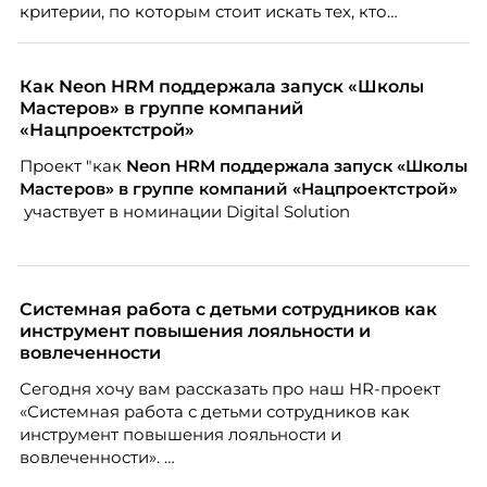
критерии, по которым стоит искать тех, кто
способен вести команду вперёд. О том, какие
качества сегодня отличают настоящего лидера от
«свадебного генерала», почему стандартные
Как Neon HRM поддержала запуск «Школы
системы оценки часто упускают самых талантливых
Мастеров» в группе компаний
людей и как выявить лидерский потенциал ещё до
«Нацпроектстрой»
того, как он проявится в цифрах KPI, рассказывает
Проект "как
Neon
HRM поддержала запуск «Школы
Тимур Соколов, ключевой эксперт по
Мастеров» в группе компаний «Нацпроектстрой»
стратегическому развитию и формированию
участвует в номинации Digital Solution
культуры лидерства в организациях.
Системная работа с детьми сотрудников как
инструмент повышения лояльности и
вовлеченности
Сегодня хочу вам рассказать про наш HR-проект
«Системная работа с детьми сотрудников как
инструмент повышения лояльности и
вовлеченности».