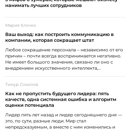
нанимать лучших сотрудников
Мария Клочко
Ваш выход: как построить коммуникацию в
компании, которая сокращает штат
Любое сокращение персонала – независимо от его
причин – почти всегда воспринимается негативно.
Не имеет большого значения, связано ли оно с
внедрением искусственного интеллекта,
изменением бизнес-модели, финансовыми
трудностями или пересмотром организационной
Тимур Соколов
структуры компании. Для сотрудников сокращения
означают потерю стабильности, а для внешнего
Как не пропустить будущего лидера: пять
рынка становятся сигналом о возможных
качеств, одна системная ошибка и алгоритм
проблемах организации. В результате увольнения
оценки потенциала
нередко превращаются в фактор, который
Лидер пять лет назад и лидер сегодняшнего дня —
негативно влияет HR-бренд работодателя.
это, по сути, разные люди. Мир стал
непредсказуемым, а вместе с ним изменились и