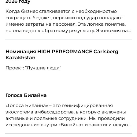
2026 году
Когда бизнес сталкивается с необходимостью
сокращать бюджет, первыми под удар попадают
именно затраты на персонал. Эта логика понятна,
но она ведет к обратному результату. Экономия на
сотрудниках напрямую снижает качество продукта,
клиентского сервиса и репутации компании, а
значит – сокращает доходы бизнеса.
Номинация HIGH PERFORMANCE Carlsberg
Kazakhstan
Проект: “Лучшие люди”
Голоса Билайна
«Голоса Билайна» – это геймифицированная
экосистема амбассадорства, в которую включены
активные и лояльные сотрудники. Мы проводили
исследование внутри «Билайна» и заметили некую
особенность. Сотрудники в компании хотят не