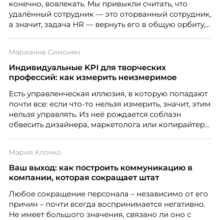
конечно, вовлекать. Мы привыкли считать, что
удалённый сотрудник — это оторванный сотрудник,
а значит, задача HR — вернуть его в общую орбиту,
подключить к корпоративной жизни, растопить
дистанцию. Но прежде, чем строить программу
Марианна Симонян
вовлечения, стоит остановиться на неудобном
факте: данные говорят ровно обратное тому, что
Индивидуальные KPI для творческих
подсказывает интуиция. Автор свежего выпуска
профессий: как измерить неизмеримое
Марианна Симонян — HR Tech лидер, эксперт по
Есть управленческая иллюзия, в которую попадают
People Analytics, приглашённый лектор НИУ ВШЭ и
почти все: если что-то нельзя измерить, значит, этим
МИФИ, автор книги «Дао женской карьеры».
нельзя управлять. Из неё рождается соблазн
обвесить дизайнера, маркетолога или копирайтера
цифрами — количеством макетов, числом постов,
объёмом текста — и назвать это системой KPI.
Мария Клочко
Проблема в том, что так мы измеряем не ценность,
а движение. А творческая работа — это тот редкий
Ваш выход: как построить коммуникацию в
случай, где движение и результат могут не
компании, которая сокращает штат
совпадать вовсе.
Любое сокращение персонала – независимо от его
причин – почти всегда воспринимается негативно.
Не имеет большого значения, связано ли оно с