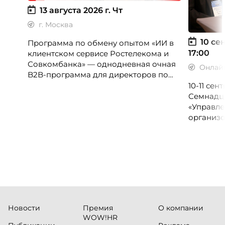
13 августа 2026 г.
Чт
г. Москва
10 сен
Программа по обмену опытом «ИИ в
17:00
клиентском сервисе Ростелекома и
Совкомбанка» — однодневная очная
Онлай
B2B-программа для директоров по
клиентскому опыту, CX-менеджеров,
10-11 се
руководителей колл-центров и
Семнадц
сервисных подразделений.
«Управле
организо
«Проспер
Russia.ru.
Новости
Премия
О компании
WOW!HR