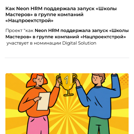
только материальную мотивацию, но и систему
благодарности и публичного признания.
Как Neon HRM поддержала запуск «Школы
Мастеров» в группе компаний
«Нацпроектстрой»
Проект "как
Neon
HRM поддержала запуск «Школы
Мастеров» в группе компаний «Нацпроектстрой»
участвует в номинации Digital Solution