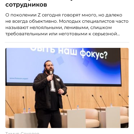
сотрудников
О поколении Z сегодня говорят много, но далеко
не всегда объективно. Молодых специалистов часто
называют нелояльными, ленивыми, слишком
требовательными или неготовыми к серьезной
работе. Эти стереотипы влияют на решения
работодателей и нередко становятся причиной
кадровых ошибок. В этой статье Марина Ускова,
руководитель отдела подбора персонала
рекрутинговой компании, разбирает самые
распространенные мифы о зумерах и объясняет,
почему устаревшие представления мешают
бизнесу находить и удерживать сильных
сотрудников.
Тимур Соколов