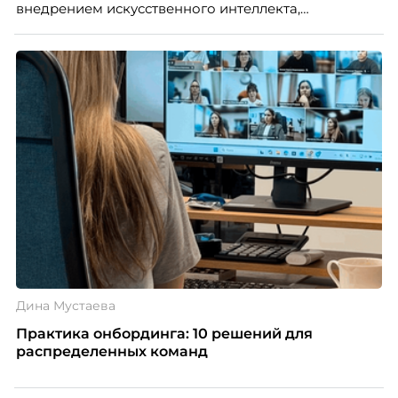
внедрением искусственного интеллекта,
изменением бизнес-модели, финансовыми
трудностями или пересмотром организационной
структуры компании. Для сотрудников сокращения
означают потерю стабильности, а для внешнего
рынка становятся сигналом о возможных
проблемах организации. В результате увольнения
нередко превращаются в фактор, который
негативно влияет HR-бренд работодателя.
Дина Мустаева
Практика онбординга: 10 решений для
распределенных команд