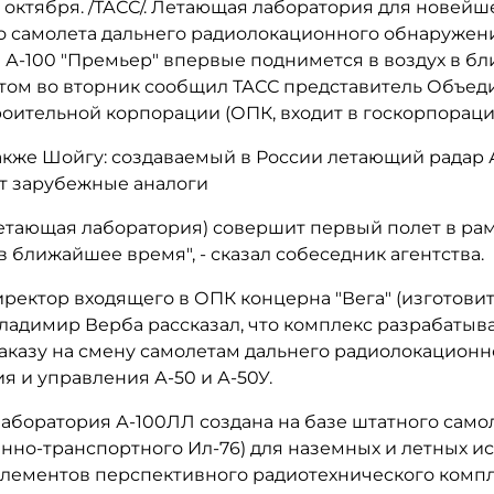
 октября. /ТАСС/. Летающая лаборатория для новейш
о самолета дальнего радиолокационного обнаружен
 А-100 "Премьер" впервые поднимется в воздух в б
этом во вторник сообщил ТАСС представитель Объе
оительной корпорации (ОПК, входит в госкорпорацию
акже Шойгу: создаваемый в России летающий радар 
т зарубежные аналоги
летающая лаборатория) совершит первый полет в рам
 ближайшее время", - сказал собеседник агентства.
иректор входящего в ОПК концерна "Вега" (изготови
ладимир Верба рассказал, что комплекс разрабатыв
аказу на смену самолетам дальнего радиолокационн
 и управления А-50 и А-50У.
аборатория А-100ЛЛ создана на базе штатного самол
енно-транспортного Ил-76) для наземных и летных 
элементов перспективного радиотехнического компл