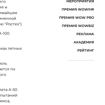
МЕРОПРИЯТИЯ
его
ия и
ПРЕМИЯ WOW!HR
лижайшее
ПРЕМИЯ WOW PRO
диненной
 "Ростех").
ПРЕМИЯ WOWBIZ
А-100
РЕКЛАМА
АКАДЕМИЯ
ках летных
РЕЙТИНГ
тель
ается по
ого
ета А-50
испытаний
екса,