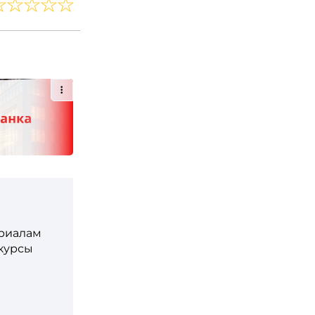
ериалам
 курсы