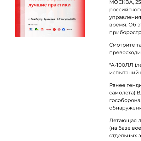
МОСКВА, 25
российског
управления
время. Об 
приборостр
Смотрите т
превосходи
"А-100ЛЛ (
испытаний в
Ранее генд
самолета) В
гособоронз
обнаружения
Летающая л
(на базе во
отдельных 