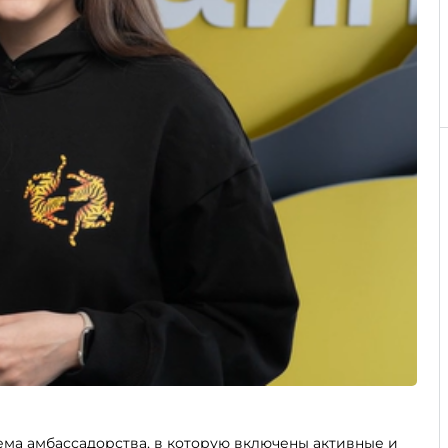
ема амбассадорства, в которую включены активные и