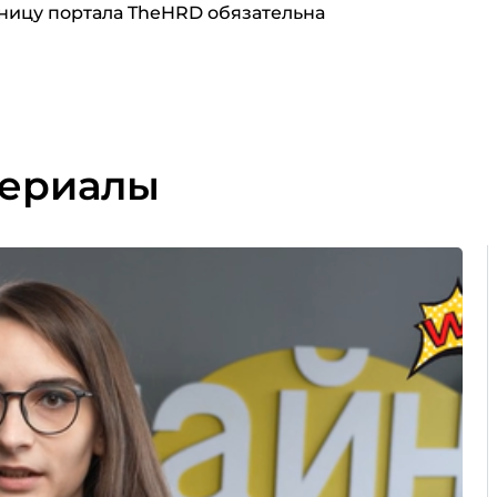
ницу портала TheHRD обязательна
териалы