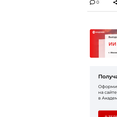
0
Получ
Оформит
на сайт
в Акаде