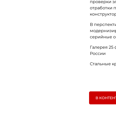
проверки э
отработки 
конструктор
В перспект
модернизир
серийные о
Галерея 25
России
Стальные к
В КОНТЕН