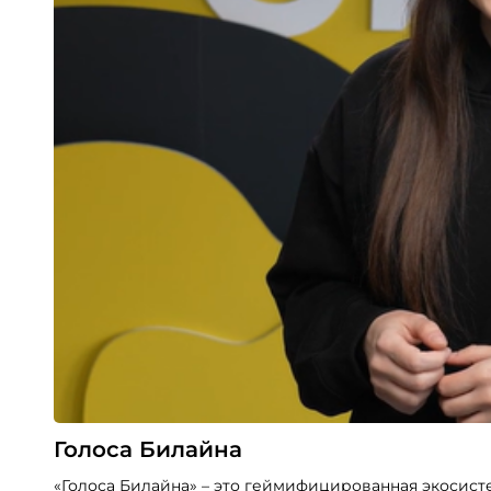
Голоса Билайна
«Голоса Билайна» – это геймифицированная экосист