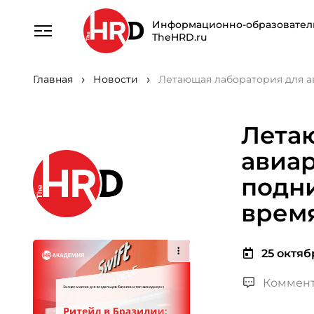
Информационно-образовател
TheHRD.ru
Главная
Новости
Летающая лаборатория для а
Лета
авиар
подни
врем
25 октябр
Коммент