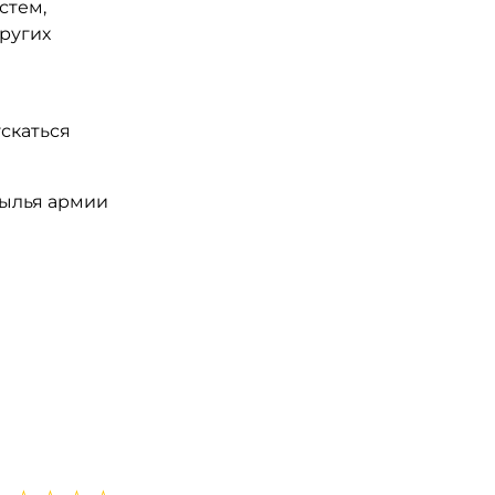
стем,
ругих
скаться
рылья армии