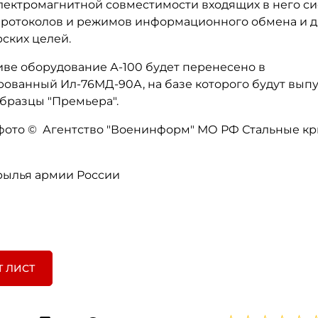
лектромагнитной совместимости входящих в него си
протоколов и режимов информационного обмена и д
ских целей.
иве оборудование А-100 будет перенесено в
ованный Ил-76МД-90А, на базе которого будут выпу
бразцы "Премьера".
 фото © Агентство "Военинформ" МО РФ Стальные к
рылья армии России
Т ЛИСТ