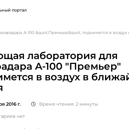
ьный портал
виарадара А-100 &quot;Премьер&quot; поднимется в возду
ющая лаборатория для
адара А-100 "Премьер"
мется в воздух в ближ
я
я 2016 г.
Время чтения: 2 минуты
ариев нет