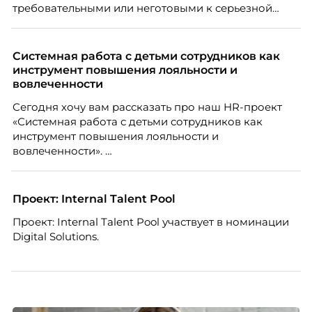
требовательными или неготовыми к серьезной
работе. Эти стереотипы влияют на решения
работодателей и нередко становятся причиной
кадровых ошибок. В этой статье Марина Ускова,
Системная работа с детьми сотрудников как
руководитель отдела подбора персонала
инструмент повышения лояльности и
рекрутинговой компании, разбирает самые
вовлеченности
распространенные мифы о зумерах и объясняет,
Сегодня хочу вам рассказать про наш HR-проект
почему устаревшие представления мешают
«Системная работа с детьми сотрудников как
бизнесу находить и удерживать сильных
инструмент повышения лояльности и
сотрудников.
вовлеченности».
Проект: Internal Talent Pool
Проект: Internal Talent Pool участвует в номинации
Digital Solutions.