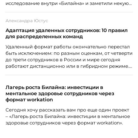
исследование внутри «Билайна» и заметили некую
особенность. Сотрудники в компании хотят не
только материальную мотивацию, но и систему
Александра Юстус
благодарности и публичного признания.
Адаптация удаленных сотрудников: 10 правил
для распределенных команд
Удаленный формат работы окончательно перестал
быть исключением: по разным оценкам, от четверти
до трети сотрудников в России и мире сегодня
работают дистанционно или в гибридном режиме.
Но чем шире распространяется удаленка, тем
очевиднее становится разрыв: если в офисе
адаптация во многом происходит сама собой, то на
Лагерь роста Билайна: инвестиции в
расстоянии она требует осознанного
ментальное здоровье сотрудников через
проектирования — иначе компания рискует
формат workation
потерять новичка в первые же месяцы.
Сегодня хочу рассказать вам про еще один проект
– «Лагерь роста Билайна: инвестиции в ментальное
здоровье сотрудников через формат workation».