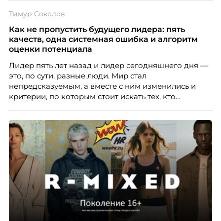
Тимур Соколов
Как не пропустить будущего лидера: пять
качеств, одна системная ошибка и алгоритм
оценки потенциала
Лидер пять лет назад и лидер сегодняшнего дня —
это, по сути, разные люди. Мир стал
непредсказуемым, а вместе с ним изменились и
критерии, по которым стоит искать тех, кто
способен вести команду вперёд. О том, какие
качества сегодня отличают настоящего лидера от
«свадебного генерала», почему стандартные
системы оценки часто упускают самых талантливых
людей и как выявить лидерский потенциал ещё до
того, как он проявится в цифрах KPI, рассказывает
Тимур Соколов, ключевой эксперт по
стратегическому развитию и формированию
культуры лидерства в организациях.