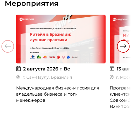
Мероприятия
2 августа 2026 г.
Вс
13 авг
г. Сан-Паулу, Бразилия
г. Мос
Международная бизнес-миссия для
Программ
владельцев бизнеса и топ-
клиентск
менеджеров
Совкомб
B2B-прог
клиентск
руководи
сервисны