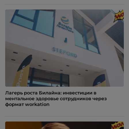
изменением бизнес-модели, финансовыми
трудностями или пересмотром организационной
структуры компании. Для сотрудников сокращения
означают потерю стабильности, а для внешнего
рынка становятся сигналом о возможных
проблемах организации. В результате увольнения
нередко превращаются в фактор, который
негативно влияет HR-бренд работодателя.
Лагерь роста Билайна: инвестиции в
ментальное здоровье сотрудников через
формат workation