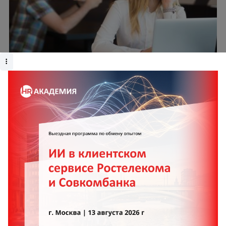
Марианна Симонян
Как вовлечь удалённых сотрудников в жизнь
офиса — и нужно ли это
Валерий Сарычев
Как HR-бренд влияет на стоимость найма в
2026 году
Когда бизнес сталкивается с необходимостью
сокращать бюджет, первыми под удар попадают
именно затраты на персонал. Эта логика понятна,
но она ведет к обратному результату. Экономия на
сотрудниках напрямую снижает качество продукта,