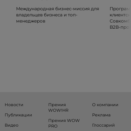
Международная бизнес-миссия для
Программ
владельцев бизнеса и топ-
клиентск
менеджеров
Совкомб
B2B-прог
клиентск
руководи
сервисны
Новости
Премия
О компании
WOW!HR
Публикации
Реклама
Премия WOW
Видео
Глоссарий
PRO