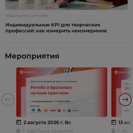
Марианна Симонян
Индивидуальные KPI для творческих
профессий: как измерить неизмеримое
Мероприятия
2 августа 2026 г.
Вс
13 авг
г. Сан-Паулу, Бразилия
г. Мос