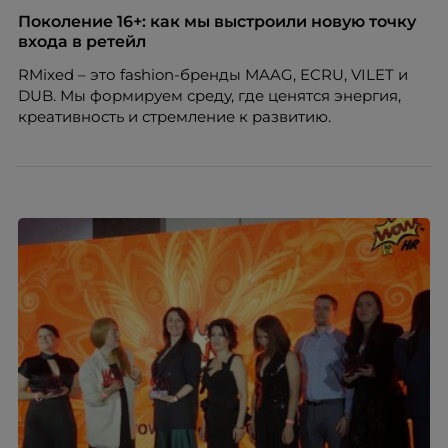
по работе с персоналом Инфомаксимум,
Поколение 16+: как мы выстроили новую точку
рассказывает, как выстроить адаптацию
входа в ретейл
распределенной команды без лишнего контроля и
RMixed – это fashion-бренды MAAG, ECRU, VILET и
бесконечных созвонов.
DUB. Мы формируем среду, где ценятся энергия,
креативность и стремление к развитию.