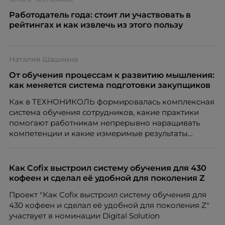
Работодатель года: стоит ли участвовать в
рейтингах и как извлечь из этого пользу
Наталия Шашкина
От обучения процессам к развитию мышления:
как меняется система подготовки закупщиков
Как в ТЕХНОНИКОЛЬ формировалась комплексная
система обучения сотрудников, какие практики
помогают работникам непрерывно наращивать
компетенции и какие измеримые результаты
приносит обучение на реальных проектах.
Рассказывает Наталия Шашкина, директор по
закупкам направления «Минеральная изоляция»
Как Cofix выстроил систему обучения для 430
компании ТЕХНОНИКОЛЬ.
кофеен и сделал её удобной для поколения Z
Проект "Как Cofix выстроил систему обучения для
430 кофеен и сделал её удобной для поколения Z"
участвует в номинации Digital Solution