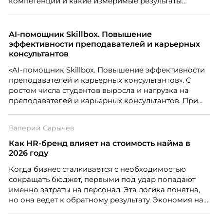
компетенции и какие измеримые результаты
приносит обучение на реальных проектах.
Рассказывает Наталия Шашкина, директор по
закупкам направления «Минеральная изоляция»
AI-помощник Skillbox. Повышение
компании ТЕХНОНИКОЛЬ.
эффективности преподавателей и карьерных
консультантов
«AI-помощник Skillbox. Повышение эффективности
преподавателей и карьерных консультантов». С
ростом числа студентов выросла и нагрузка на
преподавателей и карьерных консультантов. При
этом ожидания студентов тоже менялись. Нам
нужно было решить сразу несколько задач:
Валерий Сарычев
повысить эффективность сотрудников, ускорить
процессы, сохранить качество поддержки и
Как HR-бренд влияет на стоимость найма в
масштабироваться без роста команды. Так и
2026 году
появился AI-помощник, встроенный в платформу
Когда бизнес сталкивается с необходимостью
Skillbox.
сокращать бюджет, первыми под удар попадают
именно затраты на персонал. Эта логика понятна,
но она ведет к обратному результату. Экономия на
сотрудниках напрямую снижает качество продукта,