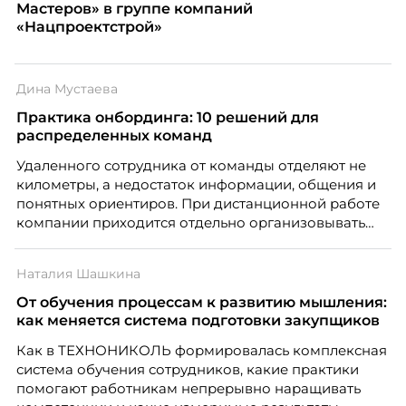
Мастеров» в группе компаний
«Нацпроектстрой»
Дина Мустаева
Практика онбординга: 10 решений для
распределенных команд
Удаленного сотрудника от команды отделяют не
километры, а недостаток информации, общения и
понятных ориентиров. При дистанционной работе
компании приходится отдельно организовывать
многое из того, что в офисе происходит
естественно. Дина Мустаева, руководитель отдела
Наталия Шашкина
по работе с персоналом Инфомаксимум,
рассказывает, как выстроить адаптацию
От обучения процессам к развитию мышления:
распределенной команды без лишнего контроля и
как меняется система подготовки закупщиков
бесконечных созвонов.
Как в ТЕХНОНИКОЛЬ формировалась комплексная
система обучения сотрудников, какие практики
помогают работникам непрерывно наращивать