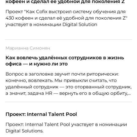
кофеен и сделал её удобной для поколения Z
Проект "Как Cofix выстроил систему обучения для
430 кофеен и сделал её удобной для поколения Z"
участвует в номинации Digital Solution
Марианна Симонян
Как вовлечь удалённых сотрудников в жизнь
офиса — и нужно ли это
Вопрос в заголовке звучит почти риторически:
конечно, вовлекать. Мы привыкли считать, что
удалённый сотрудник — это оторванный сотрудник,
а значит, задача HR — вернуть его в общую орбиту,
подключить к корпоративной жизни, растопить
дистанцию. Но прежде, чем строить программу
вовлечения, стоит остановиться на неудобном
Проект: Internal Talent Pool
факте: данные говорят ровно обратное тому, что
Проект: Internal Talent Pool участвует в номинации
подсказывает интуиция. Автор свежего выпуска
Digital Solutions.
Марианна Симонян — HR Tech лидер, эксперт по