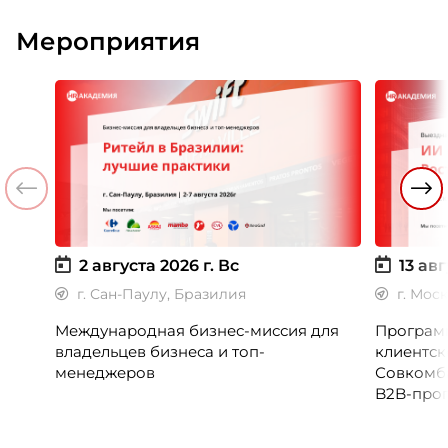
Мероприятия
2 августа 2026 г.
Вс
13 авг
г. Сан-Паулу, Бразилия
г. Мос
Международная бизнес-миссия для
Программ
владельцев бизнеса и топ-
клиентск
менеджеров
Совкомб
B2B-прог
клиентск
руководи