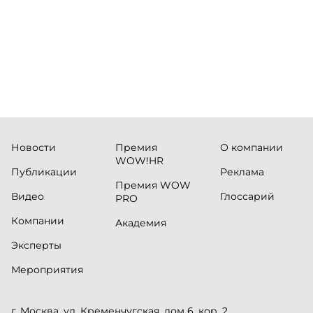
сервисны
Новости
Премия
О компании
WOW!HR
Публикации
Реклама
Премия WOW
Видео
Глоссарий
PRO
Компании
Академия
Эксперты
Мероприятия
г. Москва, ул. Кременчугская, дом 6, кор. 2