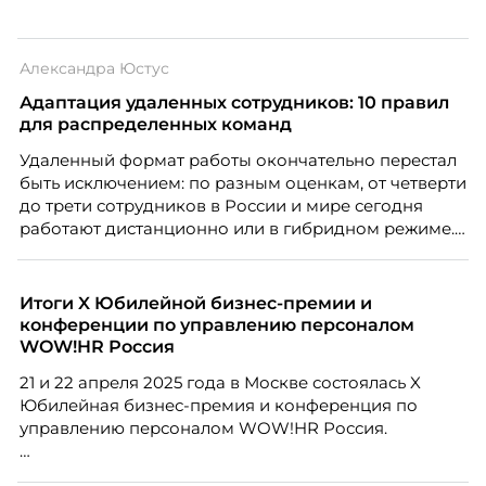
Александра Юстус
Адаптация удаленных сотрудников: 10 правил
для распределенных команд
Удаленный формат работы окончательно перестал
быть исключением: по разным оценкам, от четверти
до трети сотрудников в России и мире сегодня
работают дистанционно или в гибридном режиме.
Но чем шире распространяется удаленка, тем
очевиднее становится разрыв: если в офисе
адаптация во многом происходит сама собой, то на
Итоги X Юбилейной бизнес-премии и
расстоянии она требует осознанного
конференции по управлению персоналом
проектирования — иначе компания рискует
WOW!HR Россия
потерять новичка в первые же месяцы.
21 и 22 апреля 2025 года в Москве состоялась X
Юбилейная бизнес-премия и конференция по
управлению персоналом WOW!HR Россия.
Победители – лучшие проекты в сфере управления