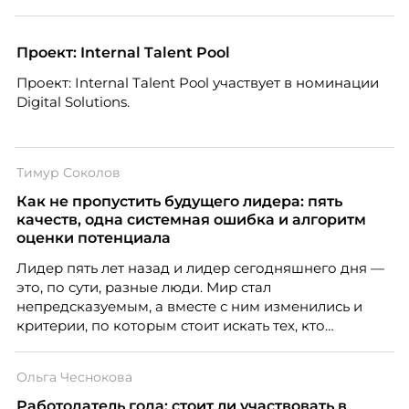
цифрами — количеством макетов, числом постов,
объёмом текста — и назвать это системой KPI.
Проблема в том, что так мы измеряем не ценность,
Проект: Internal Talent Pool
а движение. А творческая работа — это тот редкий
Проект: Internal Talent Pool участвует в номинации
случай, где движение и результат могут не
Digital Solutions.
совпадать вовсе.
Тимур Соколов
Как не пропустить будущего лидера: пять
качеств, одна системная ошибка и алгоритм
оценки потенциала
Лидер пять лет назад и лидер сегодняшнего дня —
это, по сути, разные люди. Мир стал
непредсказуемым, а вместе с ним изменились и
критерии, по которым стоит искать тех, кто
способен вести команду вперёд. О том, какие
качества сегодня отличают настоящего лидера от
Ольга Чеснокова
«свадебного генерала», почему стандартные
системы оценки часто упускают самых талантливых
Работодатель года: стоит ли участвовать в