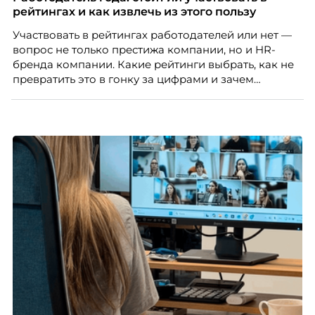
людей и как выявить лидерский потенциал ещё до
рейтингах и как извлечь из этого пользу
того, как он проявится в цифрах KPI, рассказывает
Участвовать в рейтингах работодателей или нет —
Тимур Соколов, ключевой эксперт по
вопрос не только престижа компании, но и HR-
стратегическому развитию и формированию
бренда компании. Какие рейтинги выбрать, как не
культуры лидерства в организациях.
превратить это в гонку за цифрами и зачем
небольшой компании соревноваться в одном
списке с Яндексом и Озоном. Рассказывает Ольга
Чеснокова, HR-директор Right line.