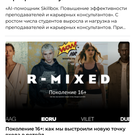
«AI-помощник Skillbox. Повышение эффективности
преподавателей и карьерных консультантов». С
ростом числа студентов выросла и нагрузка на
преподавателей и карьерных консультантов. При
этом ожидания студентов тоже менялись. Нам
нужно было решить сразу несколько задач:
повысить эффективность сотрудников, ускорить
процессы, сохранить качество поддержки и
масштабироваться без роста команды. Так и
появился AI-помощник, встроенный в платформу
Skillbox.
Поколение 16+: как мы выстроили новую точку
входа в ретейл