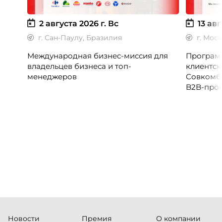
2 августа 2026 г.
Вс
13 авг
г. Сан-Паулу, Бразилия
г. Мос
Международная бизнес-миссия для
Программ
владельцев бизнеса и топ-
клиентск
менеджеров
Совкомб
B2B-прог
клиентск
руководи
сервисны
Новости
Премия
О компании