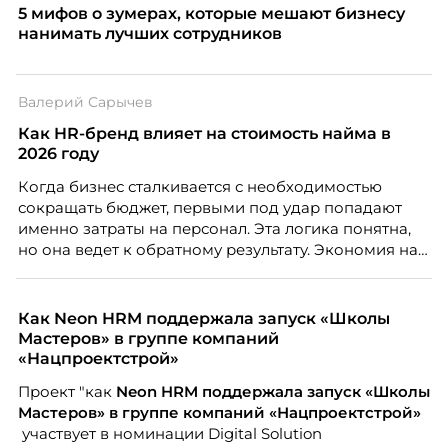
5 мифов о зумерах, которые мешают бизнесу
нанимать лучших сотрудников
Валерий Сарычев
Как HR-бренд влияет на стоимость найма в
2026 году
Когда бизнес сталкивается с необходимостью
сокращать бюджет, первыми под удар попадают
именно затраты на персонал. Эта логика понятна,
но она ведет к обратному результату. Экономия на
сотрудниках напрямую снижает качество продукта,
клиентского сервиса и репутации компании, а
значит – сокращает доходы бизнеса.
Как Neon HRM поддержала запуск «Школы
Мастеров» в группе компаний
«Нацпроектстрой»
Проект "как
Neon
HRM поддержала запуск «Школы
Мастеров» в группе компаний «Нацпроектстрой»
участвует в номинации Digital Solution