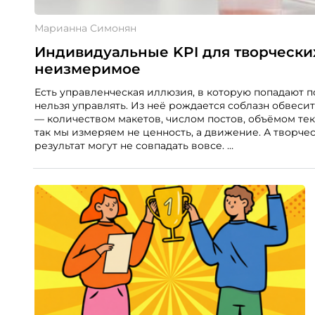
Марианна Симонян
Индивидуальные KPI для творчески
неизмеримое
Есть управленческая иллюзия, в которую попадают поч
нельзя управлять. Из неё рождается соблазн обвес
— количеством макетов, числом постов, объёмом текс
так мы измеряем не ценность, а движение. А творчес
результат могут не совпадать вовсе.