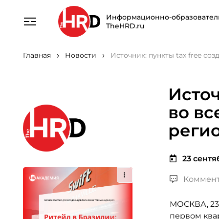
Информационно-образовател
TheHRD.ru
Главная
Новости
Источник: пункты tax free со
Источ
во вс
реги
23 сентяб
Коммент
МОСКВА, 23 
первом квар