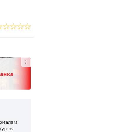
ериалам
 курсы