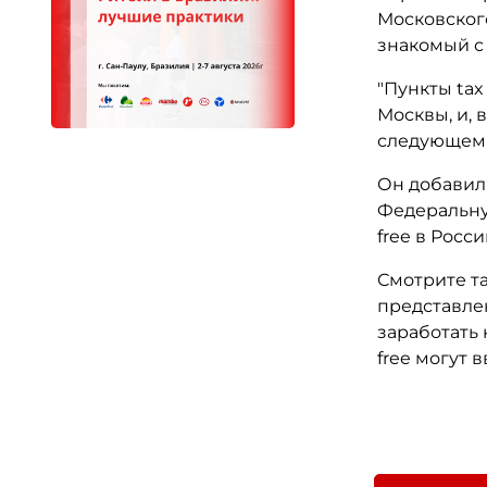
Московского
знакомый с
"Пункты tax
Москвы, и, 
следующем г
Он добавил
Федеральну
free в Росси
Смотрите та
представлен
заработать 
free могут 