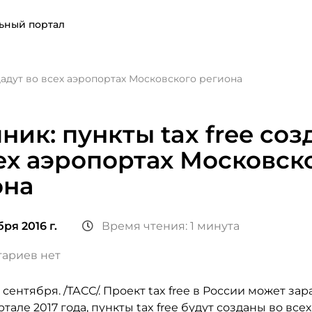
ьный портал
здадут во всех аэропортах Московского региона
ник: пункты tax free соз
ех аэропортах Московск
она
ря 2016 г.
Время чтения: 1 минута
ариев нет
сентября. /ТАСС/. Проект tax free в России может зар
тале 2017 года, пункты tax free будут созданы во все