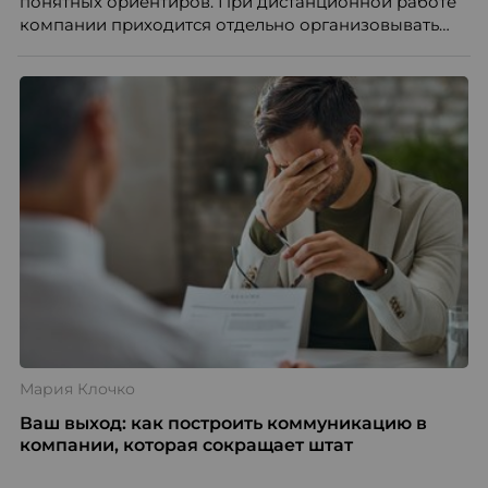
понятных ориентиров. При дистанционной работе
компании приходится отдельно организовывать
многое из того, что в офисе происходит
естественно. Дина Мустаева, руководитель отдела
по работе с персоналом Инфомаксимум,
рассказывает, как выстроить адаптацию
распределенной команды без лишнего контроля и
бесконечных созвонов.
Мария Клочко
Ваш выход: как построить коммуникацию в
компании, которая сокращает штат