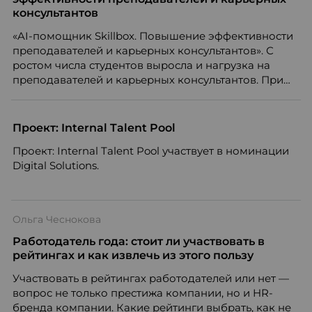
консультантов
«AI-помощник Skillbox. Повышение эффективности
преподавателей и карьерных консультантов». С
ростом числа студентов выросла и нагрузка на
преподавателей и карьерных консультантов. При
этом ожидания студентов тоже менялись. Нам
нужно было решить сразу несколько задач:
повысить эффективность сотрудников, ускорить
Проект: Internal Talent Pool
процессы, сохранить качество поддержки и
Проект: Internal Talent Pool участвует в номинации
масштабироваться без роста команды. Так и
Digital Solutions.
появился AI-помощник, встроенный в платформу
Skillbox.
Ольга Чеснокова
Работодатель года: стоит ли участвовать в
рейтингах и как извлечь из этого пользу
Участвовать в рейтингах работодателей или нет —
вопрос не только престижа компании, но и HR-
бренда компании. Какие рейтинги выбрать, как не