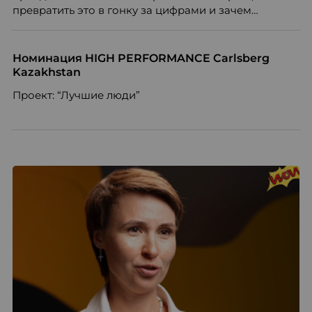
превратить это в гонку за цифрами и зачем
небольшой компании соревноваться в одном
списке с Яндексом и Озоном. Рассказывает Ольга
Чеснокова, HR-директор Right line.
Номинация HIGH PERFORMANCE Carlsberg
Kazakhstan
Проект: “Лучшие люди”