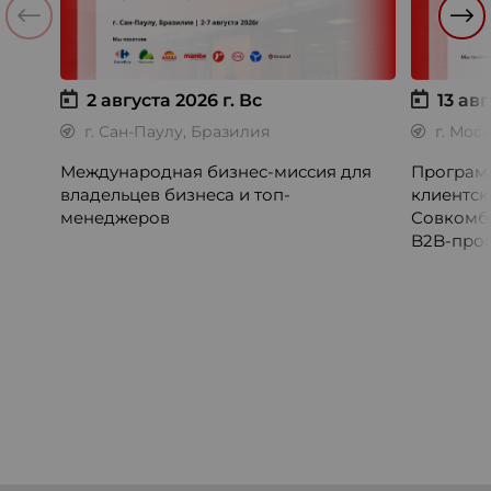
2 августа 2026 г.
Вс
13 авг
г. Сан-Паулу, Бразилия
г. Мос
Международная бизнес-миссия для
Программ
владельцев бизнеса и топ-
клиентск
менеджеров
Совкомб
B2B-прог
клиентск
руководи
сервисны