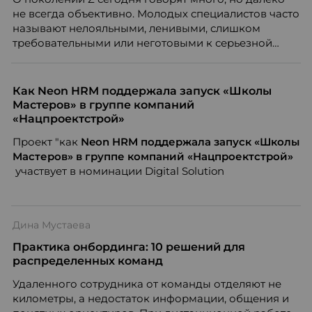
не всегда объективно. Молодых специалистов часто
называют нелояльными, ленивыми, слишком
требовательными или неготовыми к серьезной
работе. Эти стереотипы влияют на решения
работодателей и нередко становятся причиной
кадровых ошибок. В этой статье Марина Ускова,
Как Neon HRM поддержала запуск «Школы
руководитель отдела подбора персонала
Мастеров» в группе компаний
рекрутинговой компании, разбирает самые
«Нацпроектстрой»
распространенные мифы о зумерах и объясняет,
Проект "как
Neon
HRM поддержала запуск «Школы
почему устаревшие представления мешают
Мастеров» в группе компаний «Нацпроектстрой»
бизнесу находить и удерживать сильных
участвует в номинации Digital Solution
сотрудников.
Дина Мустаева
Практика онбординга: 10 решений для
распределенных команд
Удаленного сотрудника от команды отделяют не
километры, а недостаток информации, общения и