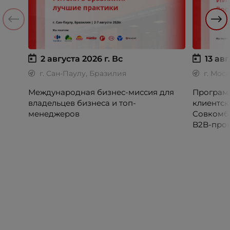
2 августа 2026 г.
Вс
13 авг
г. Сан-Паулу, Бразилия
г. Мос
Международная бизнес-миссия для
Программ
владельцев бизнеса и топ-
клиентск
менеджеров
Совкомб
B2B-прог
клиентск
руководи
сервисны