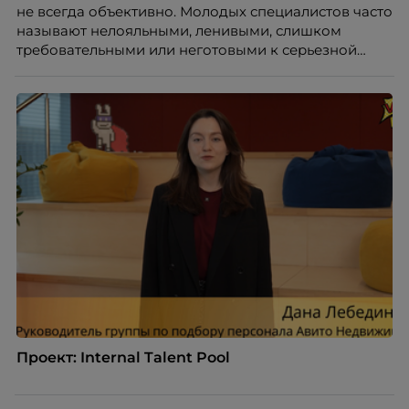
не всегда объективно. Молодых специалистов часто
называют нелояльными, ленивыми, слишком
требовательными или неготовыми к серьезной
работе. Эти стереотипы влияют на решения
работодателей и нередко становятся причиной
кадровых ошибок. В этой статье Марина Ускова,
руководитель отдела подбора персонала
рекрутинговой компании, разбирает самые
распространенные мифы о зумерах и объясняет,
почему устаревшие представления мешают
бизнесу находить и удерживать сильных
сотрудников.
Проект: Internal Talent Pool