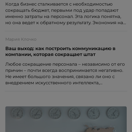
Когда бизнес сталкивается с необходимостью
сокращать бюджет, первыми под удар попадают
именно затраты на персонал. Эта логика понятна,
но она ведет к обратному результату. Экономия на
сотрудниках напрямую снижает качество продукта,
клиентского сервиса и репутации компании, а
Мария Клочко
значит – сокращает доходы бизнеса.
Ваш выход: как построить коммуникацию в
компании, которая сокращает штат
Любое сокращение персонала – независимо от его
причин – почти всегда воспринимается негативно.
Не имеет большого значения, связано ли оно с
внедрением искусственного интеллекта,
изменением бизнес-модели, финансовыми
трудностями или пересмотром организационной
структуры компании. Для сотрудников сокращения
означают потерю стабильности, а для внешнего
рынка становятся сигналом о возможных
проблемах организации. В результате увольнения
нередко превращаются в фактор, который