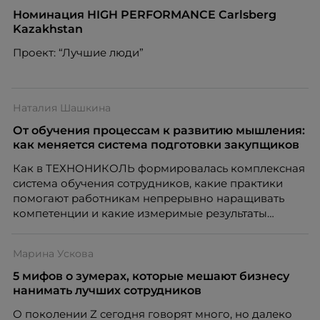
вовлечения, стоит остановиться на неудобном
Номинация HIGH PERFORMANCE Carlsberg
факте: данные говорят ровно обратное тому, что
Kazakhstan
подсказывает интуиция. Автор свежего выпуска
Проект: “Лучшие люди”
Марианна Симонян — HR Tech лидер, эксперт по
People Analytics, приглашённый лектор НИУ ВШЭ и
МИФИ, автор книги «Дао женской карьеры».
Наталия Шашкина
От обучения процессам к развитию мышления:
как меняется система подготовки закупщиков
Как в ТЕХНОНИКОЛЬ формировалась комплексная
система обучения сотрудников, какие практики
помогают работникам непрерывно наращивать
компетенции и какие измеримые результаты
приносит обучение на реальных проектах.
Рассказывает Наталия Шашкина, директор по
Марина Ускова
закупкам направления «Минеральная изоляция»
компании ТЕХНОНИКОЛЬ.
5 мифов о зумерах, которые мешают бизнесу
нанимать лучших сотрудников
О поколении Z сегодня говорят много, но далеко