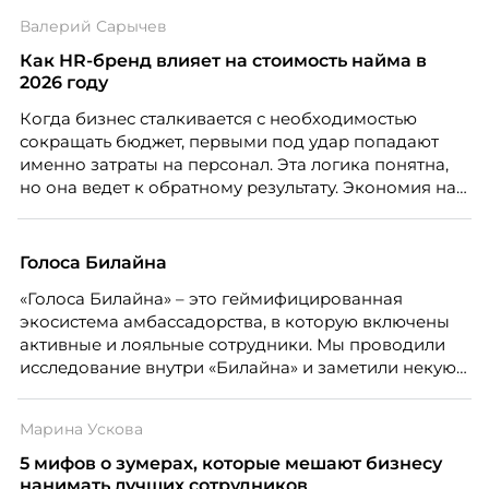
дистанцию. Но прежде, чем строить программу
Валерий Сарычев
вовлечения, стоит остановиться на неудобном
факте: данные говорят ровно обратное тому, что
Как HR-бренд влияет на стоимость найма в
подсказывает интуиция. Автор свежего выпуска
2026 году
Марианна Симонян — HR Tech лидер, эксперт по
Когда бизнес сталкивается с необходимостью
People Analytics, приглашённый лектор НИУ ВШЭ и
сокращать бюджет, первыми под удар попадают
МИФИ, автор книги «Дао женской карьеры».
именно затраты на персонал. Эта логика понятна,
но она ведет к обратному результату. Экономия на
сотрудниках напрямую снижает качество продукта,
клиентского сервиса и репутации компании, а
значит – сокращает доходы бизнеса.
Голоса Билайна
«Голоса Билайна» – это геймифицированная
экосистема амбассадорства, в которую включены
активные и лояльные сотрудники. Мы проводили
исследование внутри «Билайна» и заметили некую
особенность. Сотрудники в компании хотят не
только материальную мотивацию, но и систему
Марина Ускова
благодарности и публичного признания.
5 мифов о зумерах, которые мешают бизнесу
нанимать лучших сотрудников