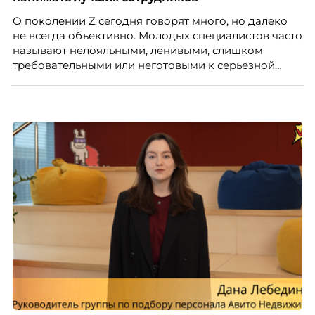
О поколении Z сегодня говорят много, но далеко
не всегда объективно. Молодых специалистов часто
называют нелояльными, ленивыми, слишком
требовательными или неготовыми к серьезной
работе. Эти стереотипы влияют на решения
работодателей и нередко становятся причиной
кадровых ошибок. В этой статье Марина Ускова,
руководитель отдела подбора персонала
рекрутинговой компании, разбирает самые
распространенные мифы о зумерах и объясняет,
почему устаревшие представления мешают
бизнесу находить и удерживать сильных
сотрудников.