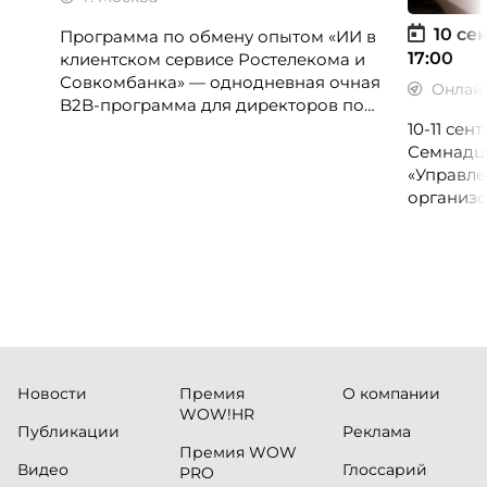
10 сен
Программа по обмену опытом «ИИ в
17:00
клиентском сервисе Ростелекома и
Совкомбанка» — однодневная очная
Онлай
B2B-программа для директоров по
клиентскому опыту, CX-менеджеров,
10-11 се
руководителей колл-центров и
Семнадц
сервисных подразделений.
«Управле
организо
«Проспер
Russia.ru.
Новости
Премия
О компании
WOW!HR
Публикации
Реклама
Премия WOW
Видео
Глоссарий
PRO