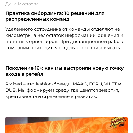
Дина Мустаева
Чеснокова, HR-директор Right line.
Практика онбординга: 10 решений для
распределенных команд
Удаленного сотрудника от команды отделяют не
километры, а недостаток информации, общения и
понятных ориентиров. При дистанционной работе
компании приходится отдельно организовывать
многое из того, что в офисе происходит
естественно. Дина Мустаева, руководитель отдела
по работе с персоналом Инфомаксимум,
Поколение 16+: как мы выстроили новую точку
рассказывает, как выстроить адаптацию
входа в ретейл
распределенной команды без лишнего контроля и
RMixed – это fashion-бренды MAAG, ECRU, VILET и
бесконечных созвонов.
DUB. Мы формируем среду, где ценятся энергия,
креативность и стремление к развитию.