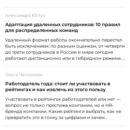
Александра Юстус
Адаптация удаленных сотрудников: 10 правил
для распределенных команд
Удаленный формат работы окончательно перестал
быть исключением: по разным оценкам, от четверти
до трети сотрудников в России и мире сегодня
работают дистанционно или в гибридном режиме.
Но чем шире распространяется удаленка, тем
очевиднее становится разрыв: если в офисе
Ольга Чеснокова
адаптация во многом происходит сама собой, то на
расстоянии она требует осознанного
Работодатель года: стоит ли участвовать в
проектирования — иначе компания рискует
рейтингах и как извлечь из этого пользу
потерять новичка в первые же месяцы.
Участвовать в рейтингах работодателей или нет —
вопрос не только престижа компании, но и HR-
бренда компании. Какие рейтинги выбрать, как не
превратить это в гонку за цифрами и зачем
небольшой компании соревноваться в одном
списке с Яндексом и Озоном. Рассказывает Ольга