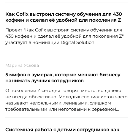
дистанцию. Но прежде, чем строить программу
вовлечения, стоит остановиться на неудобном
Как Cofix выстроил систему обучения для 430
факте: данные говорят ровно обратное тому, что
кофеен и сделал её удобной для поколения Z
подсказывает интуиция. Автор свежего выпуска
Проект "Как Cofix выстроил систему обучения для
Марианна Симонян — HR Tech лидер, эксперт по
430 кофеен и сделал её удобной для поколения Z"
People Analytics, приглашённый лектор НИУ ВШЭ и
участвует в номинации Digital Solution
МИФИ, автор книги «Дао женской карьеры».
Марина Ускова
5 мифов о зумерах, которые мешают бизнесу
нанимать лучших сотрудников
О поколении Z сегодня говорят много, но далеко
не всегда объективно. Молодых специалистов часто
называют нелояльными, ленивыми, слишком
требовательными или неготовыми к серьезной
работе. Эти стереотипы влияют на решения
работодателей и нередко становятся причиной
кадровых ошибок. В этой статье Марина Ускова,
Системная работа с детьми сотрудников как