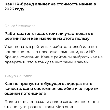
Как HR-бренд влияет на стоимость найма в
2026 году
Ольга Чеснокова
Работодатель года: стоит ли участвовать в
рейтингах и как извлечь из этого пользу
Участвовать в рейтингах работодателей или нет —
вопрос не только престижа компании, но и HR-
бренда компании. Какие рейтинги выбрать, как не
превратить это в гонку за цифрами и зачем
небольшой компании соревноваться в одном
списке с Яндексом и Озоном. Рассказывает Ольга
Тимур Соколов
Чеснокова, HR-директор Right line.
Как не пропустить будущего лидера: пять
качеств, одна системная ошибка и алгоритм
оценки потенциала
Лидер пять лет назад и лидер сегодняшнего дня —
это, по сути, разные люди. Мир стал