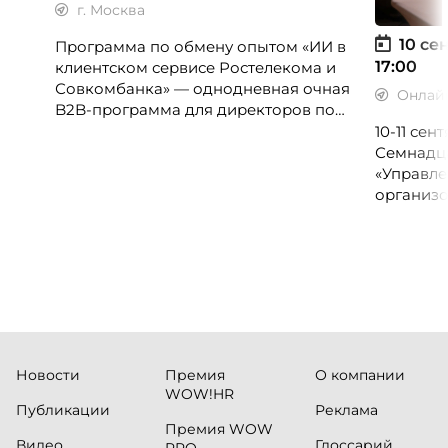
г. Москва
10 сен
Программа по обмену опытом «ИИ в
17:00
клиентском сервисе Ростелекома и
Совкомбанка» — однодневная очная
Онлай
B2B-программа для директоров по
клиентскому опыту, CX-менеджеров,
10-11 се
руководителей колл-центров и
Семнадц
сервисных подразделений.
«Управле
организо
«Проспер
Russia.ru.
Новости
Премия
О компании
WOW!HR
Публикации
Реклама
Премия WOW
Видео
Глоссарий
PRO