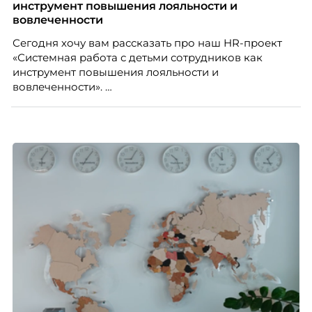
руководитель отдела подбора персонала
инструмент повышения лояльности и
рекрутинговой компании, разбирает самые
вовлеченности
распространенные мифы о зумерах и объясняет,
Сегодня хочу вам рассказать про наш HR-проект
почему устаревшие представления мешают
«Системная работа с детьми сотрудников как
бизнесу находить и удерживать сильных
инструмент повышения лояльности и
сотрудников.
вовлеченности».