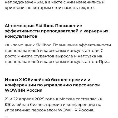
непредсказуемым, а вместе с ним изменились и
критерии, по которым стоит искать тех, кто
способен вести команду вперёд. О том, какие
качества сегодня отличают настоящего лидера от
«свадебного генерала», почему стандартные
AI-помощник Skillbox. Повышение
системы оценки часто упускают самых талантливых
эффективности преподавателей и карьерных
людей и как выявить лидерский потенциал ещё до
консультантов
того, как он проявится в цифрах KPI, рассказывает
«AI-помощник Skillbox. Повышение эффективности
Тимур Соколов, ключевой эксперт по
преподавателей и карьерных консультантов». С
стратегическому развитию и формированию
ростом числа студентов выросла и нагрузка на
культуры лидерства в организациях.
преподавателей и карьерных консультантов. При
этом ожидания студентов тоже менялись. Нам
нужно было решить сразу несколько задач:
повысить эффективность сотрудников, ускорить
Итоги X Юбилейной бизнес-премии и
процессы, сохранить качество поддержки и
конференции по управлению персоналом
масштабироваться без роста команды. Так и
WOW!HR Россия
появился AI-помощник, встроенный в платформу
21 и 22 апреля 2025 года в Москве состоялась X
Skillbox.
Юбилейная бизнес-премия и конференция по
управлению персоналом WOW!HR Россия.