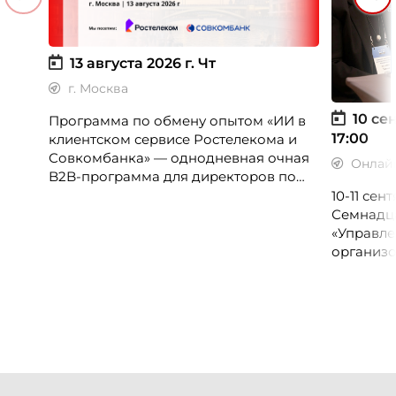
13 августа 2026 г.
Чт
г. Москва
10 сен
Программа по обмену опытом «ИИ в
17:00
клиентском сервисе Ростелекома и
Совкомбанка» — однодневная очная
Онлай
B2B-программа для директоров по
клиентскому опыту, CX-менеджеров,
10-11 се
руководителей колл-центров и
Семнадц
сервисных подразделений.
«Управле
организо
«Проспер
Russia.ru.