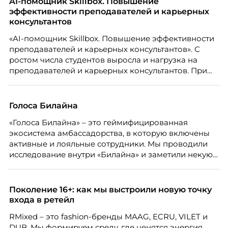
AI-помощник Skillbox. Повышение
эффективности преподавателей и карьерных
консультантов
«AI-помощник Skillbox. Повышение эффективности
преподавателей и карьерных консультантов». С
ростом числа студентов выросла и нагрузка на
преподавателей и карьерных консультантов. При
этом ожидания студентов тоже менялись. Нам
нужно было решить сразу несколько задач:
повысить эффективность сотрудников, ускорить
Голоса Билайна
процессы, сохранить качество поддержки и
«Голоса Билайна» – это геймифицированная
масштабироваться без роста команды. Так и
экосистема амбассадорства, в которую включены
появился AI-помощник, встроенный в платформу
активные и лояльные сотрудники. Мы проводили
Skillbox.
исследование внутри «Билайна» и заметили некую
особенность. Сотрудники в компании хотят не
только материальную мотивацию, но и систему
благодарности и публичного признания.
Поколение 16+: как мы выстроили новую точку
входа в ретейл
RMixed – это fashion-бренды MAAG, ECRU, VILET и
DUB. Мы формируем среду, где ценятся энергия,