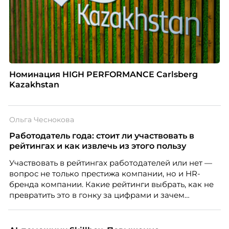
Номинация HIGH PERFORMANCE Carlsberg
Kazakhstan
Ольга Чеснокова
Работодатель года: стоит ли участвовать в
рейтингах и как извлечь из этого пользу
Участвовать в рейтингах работодателей или нет —
вопрос не только престижа компании, но и HR-
бренда компании. Какие рейтинги выбрать, как не
превратить это в гонку за цифрами и зачем
небольшой компании соревноваться в одном
списке с Яндексом и Озоном. Рассказывает Ольга
Чеснокова, HR-директор Right line.