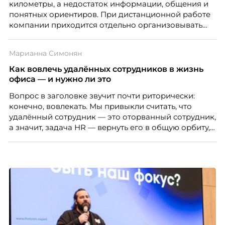
километры, а недостаток информации, общения и
понятных ориентиров. При дистанционной работе
компании приходится отдельно организовывать
многое из того, что в офисе происходит
естественно. Дина Мустаева, руководитель отдела
Марианна Симонян
по работе с персоналом Инфомаксимум,
рассказывает, как выстроить адаптацию
Как вовлечь удалённых сотрудников в жизнь
распределенной команды без лишнего контроля и
офиса — и нужно ли это
бесконечных созвонов.
Вопрос в заголовке звучит почти риторически:
конечно, вовлекать. Мы привыкли считать, что
удалённый сотрудник — это оторванный сотрудник,
а значит, задача HR — вернуть его в общую орбиту,
подключить к корпоративной жизни, растопить
дистанцию. Но прежде, чем строить программу
вовлечения, стоит остановиться на неудобном
факте: данные говорят ровно обратное тому, что
подсказывает интуиция. Автор свежего выпуска
Марианна Симонян — HR Tech лидер, эксперт по
People Analytics, приглашённый лектор НИУ ВШЭ и
МИФИ, автор книги «Дао женской карьеры».