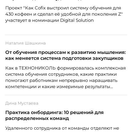
Проект "Как Cofix выстроил систему обучения для
430 кофеен и сделал её удобной для поколения Z"
участвует в номинации Digital Solution
Наталия Шашкина
От обучения процессам к развитию мышления:
как меняется система подготовки закупщиков
Как в ТЕХНОНИКОЛЬ формировалась комплексная
система обучения сотрудников, какие практики
помогают работникам непрерывно наращивать
компетенции и какие измеримые результаты
приносит обучение на реальных проектах.
Рассказывает Наталия Шашкина, директор по
Дина Мустаева
закупкам направления «Минеральная изоляция»
компании ТЕХНОНИКОЛЬ.
Практика онбординга: 10 решений для
распределенных команд
Удаленного сотрудника от команды отделяют не