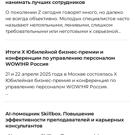
нанимать лучших сотрудников
О поколении Z сегодня говорят много, но далеко
не всегда объективно. Молодых специалистов часто
называют нелояльными, ленивыми, слишком
требовательными или неготовыми к серьезной
работе. Эти стереотипы влияют на решения
работодателей и нередко становятся причиной
кадровых ошибок. В этой статье Марина Ускова,
Итоги X Юбилейной бизнес-премии и
руководитель отдела подбора персонала
конференции по управлению персоналом
рекрутинговой компании, разбирает самые
WOW!HR Россия
распространенные мифы о зумерах и объясняет,
21 и 22 апреля 2025 года в Москве состоялась X
почему устаревшие представления мешают
Юбилейная бизнес-премия и конференция по
бизнесу находить и удерживать сильных
управлению персоналом WOW!HR Россия.
сотрудников.
Победители – лучшие проекты в сфере управления
персоналом, были определены путем голосования
номинантов и гостей мероприятия.
AI-помощник Skillbox. Повышение
эффективности преподавателей и карьерных
консультантов