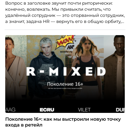
Вопрос в заголовке звучит почти риторически:
конечно, вовлекать. Мы привыкли считать, что
удалённый сотрудник — это оторванный сотрудник,
а значит, задача HR — вернуть его в общую орбиту,
подключить к корпоративной жизни, растопить
дистанцию. Но прежде, чем строить программу
вовлечения, стоит остановиться на неудобном
факте: данные говорят ровно обратное тому, что
подсказывает интуиция. Автор свежего выпуска
Марианна Симонян — HR Tech лидер, эксперт по
People Analytics, приглашённый лектор НИУ ВШЭ и
МИФИ, автор книги «Дао женской карьеры».
Поколение 16+: как мы выстроили новую точку
входа в ретейл