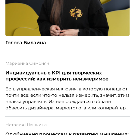
Голоса Билайна
Марианна Симонян
Индивидуальные KPI для творческих
профессий: как измерить неизмеримое
Есть управленческая иллюзия, в которую попадают
почти все: если что-то нельзя измерить, значит, этим
нельзя управлять. Из неё рождается соблазн
обвесить дизайнера, маркетолога или копирайтера
цифрами — количеством макетов, числом постов,
объёмом текста — и назвать это системой KPI.
Наталия Шашкина
Проблема в том, что так мы измеряем не ценность,
а движение. А творческая работа — это тот редкий
От обучения процессам к развитию мышления: