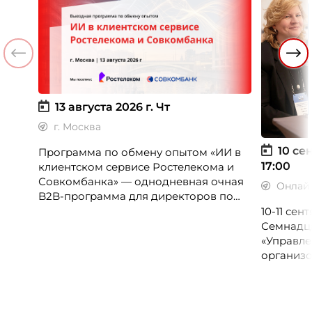
13 августа 2026 г.
Чт
г. Москва
10 сен
Программа по обмену опытом «ИИ в
17:00
клиентском сервисе Ростелекома и
Совкомбанка» — однодневная очная
Онлай
B2B-программа для директоров по
клиентскому опыту, CX-менеджеров,
10-11 се
руководителей колл-центров и
Семнадц
сервисных подразделений.
«Управле
организо
«Проспер
Russia.ru.