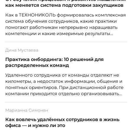
случай, где движение и результат могут не
как меняется система подготовки закупщиков
совпадать вовсе.
Как в ТЕХНОНИКОЛЬ формировалась комплексная
система обучения сотрудников, какие практики
помогают работникам непрерывно наращивать
компетенции и какие измеримые результаты
приносит обучение на реальных проектах.
Рассказывает Наталия Шашкина, директор по
Дина Мустаева
закупкам направления «Минеральная изоляция»
компании ТЕХНОНИКОЛЬ.
Практика онбординга: 10 решений для
распределенных команд
Удаленного сотрудника от команды отделяют не
километры, а недостаток информации, общения и
понятных ориентиров. При дистанционной работе
компании приходится отдельно организовывать
многое из того, что в офисе происходит
естественно. Дина Мустаева, руководитель отдела
Марианна Симонян
по работе с персоналом Инфомаксимум,
рассказывает, как выстроить адаптацию
Как вовлечь удалённых сотрудников в жизнь
распределенной команды без лишнего контроля и
офиса — и нужно ли это
бесконечных созвонов.