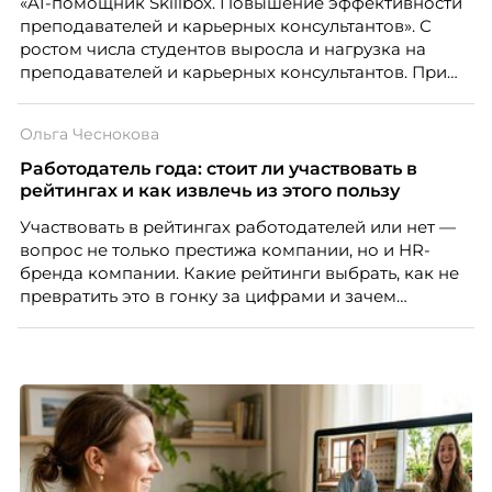
«AI-помощник Skillbox. Повышение эффективности
преподавателей и карьерных консультантов». С
ростом числа студентов выросла и нагрузка на
преподавателей и карьерных консультантов. При
этом ожидания студентов тоже менялись. Нам
нужно было решить сразу несколько задач:
Ольга Чеснокова
повысить эффективность сотрудников, ускорить
процессы, сохранить качество поддержки и
Работодатель года: стоит ли участвовать в
масштабироваться без роста команды. Так и
рейтингах и как извлечь из этого пользу
появился AI-помощник, встроенный в платформу
Участвовать в рейтингах работодателей или нет —
Skillbox.
вопрос не только престижа компании, но и HR-
бренда компании. Какие рейтинги выбрать, как не
превратить это в гонку за цифрами и зачем
небольшой компании соревноваться в одном
списке с Яндексом и Озоном. Рассказывает Ольга
Чеснокова, HR-директор Right line.