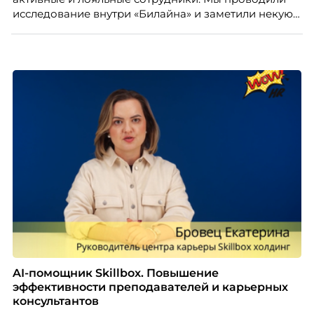
почему устаревшие представления мешают
исследование внутри «Билайна» и заметили некую
бизнесу находить и удерживать сильных
особенность. Сотрудники в компании хотят не
сотрудников.
только материальную мотивацию, но и систему
благодарности и публичного признания.
AI-помощник Skillbox. Повышение
эффективности преподавателей и карьерных
консультантов