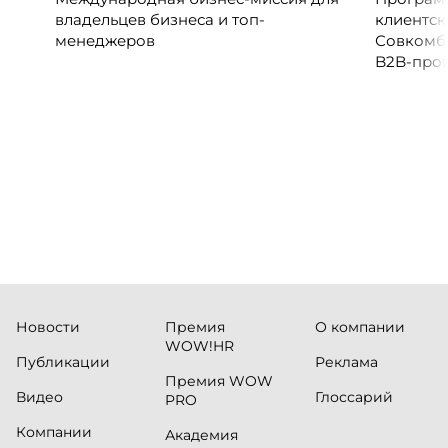
владельцев бизнеса и топ-
клиентск
менеджеров
Совкомб
B2B-прог
клиентск
руководи
сервисны
Новости
Премия
О компании
WOW!HR
Публикации
Реклама
Премия WOW
Видео
Глоссарий
PRO
Компании
Академия