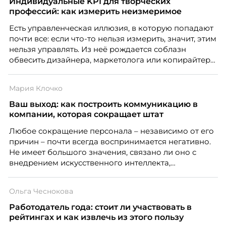
Индивидуальные KPI для творческих
профессий: как измерить неизмеримое
Есть управленческая иллюзия, в которую попадают
почти все: если что-то нельзя измерить, значит, этим
нельзя управлять. Из неё рождается соблазн
обвесить дизайнера, маркетолога или копирайтера
цифрами — количеством макетов, числом постов,
объёмом текста — и назвать это системой KPI.
Мария Клочко
Проблема в том, что так мы измеряем не ценность,
а движение. А творческая работа — это тот редкий
Ваш выход: как построить коммуникацию в
случай, где движение и результат могут не
компании, которая сокращает штат
совпадать вовсе.
Любое сокращение персонала – независимо от его
причин – почти всегда воспринимается негативно.
Не имеет большого значения, связано ли оно с
внедрением искусственного интеллекта,
изменением бизнес-модели, финансовыми
трудностями или пересмотром организационной
Ольга Чеснокова
структуры компании. Для сотрудников сокращения
означают потерю стабильности, а для внешнего
Работодатель года: стоит ли участвовать в
рынка становятся сигналом о возможных
рейтингах и как извлечь из этого пользу