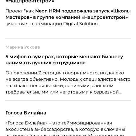
«Нацпроектстрой»
Проект "как
Neon
HRM поддержала запуск «Школы
Мастеров» в группе компаний «Нацпроектстрой»
участвует в номинации Digital Solution
Марина Ускова
5 мифов о зумерах, которые мешают бизнесу
нанимать лучших сотрудников
О поколении Z сегодня говорят много, но далеко
не всегда объективно. Молодых специалистов часто
называют нелояльными, ленивыми, слишком
требовательными или неготовыми к серьезной
работе. Эти стереотипы влияют на решения
работодателей и нередко становятся причиной
кадровых ошибок. В этой статье Марина Ускова,
Голоса Билайна
руководитель отдела подбора персонала
«Голоса Билайна» – это геймифицированная
рекрутинговой компании, разбирает самые
экосистема амбассадорства, в которую включены
распространенные мифы о зумерах и объясняет,
активные и лояльные сотрудники. Мы проводили