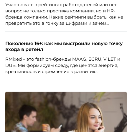
проблемах организации. В результате увольнения
Участвовать в рейтингах работодателей или нет —
нередко превращаются в фактор, который
вопрос не только престижа компании, но и HR-
негативно влияет HR-бренд работодателя.
бренда компании. Какие рейтинги выбрать, как не
превратить это в гонку за цифрами и зачем
небольшой компании соревноваться в одном
списке с Яндексом и Озоном. Рассказывает Ольга
Чеснокова, HR-директор Right line.
Поколение 16+: как мы выстроили новую точку
входа в ретейл
RMixed – это fashion-бренды MAAG, ECRU, VILET и
DUB. Мы формируем среду, где ценятся энергия,
креативность и стремление к развитию.