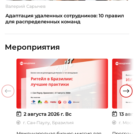
Валерий Сарычев
Адаптация удаленных сотрудников: 10 правил
для распределенных команд
Мероприятия
2 августа 2026 г.
Вс
13 авг
г. Сан-Паулу, Бразилия
г. Мос
Международная бизнес-миссия для
Программ