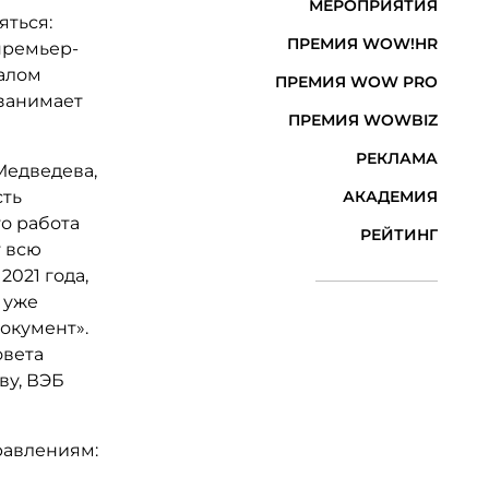
МЕРОПРИЯТИЯ
яться:
ПРЕМИЯ WOW!HR
премьер-
алом
ПРЕМИЯ WOW PRO
 занимает
ПРЕМИЯ WOWBIZ
РЕКЛАМА
Медведева,
сть
АКАДЕМИЯ
то работа
РЕЙТИНГ
т всю
2021 года,
 уже
окумент».
овета
ву, ВЭБ
равлениям: