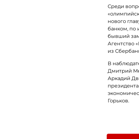
Среди вопр
«олимпийски
нового глав
банком, по
бывший зам
Агентство 
из Сбербанк
В наблюдат
Дмитрий Ме
Аркадий Дв
президента
экономичес
Горьков.