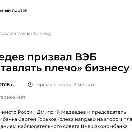
ьный портал
тавлять плечо» бизнесу
едев призвал ВЭБ
тавлять плечо» бизнесу
016 г.
Время чтения: 2 минуты
ариев нет
нистр России Дмитрий Медведев и председатель
банка Сергей Горьков (слева направо на втором пла
данием наблюдательного совета Внешэкономбанка