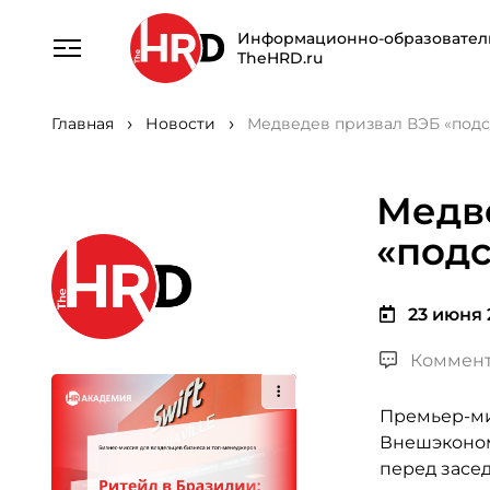
Информационно-образовател
TheHRD.ru
Главная
Новости
Медведев призвал ВЭБ «подс
Медв
«подс
23 июня 2
Коммент
Премьер-ми
Внешэконом
перед засе