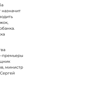
ба
т назначит
водить
жок,
рбанка.
жка
тва
е-премьеры
ощник
ов, министр
 Сергей