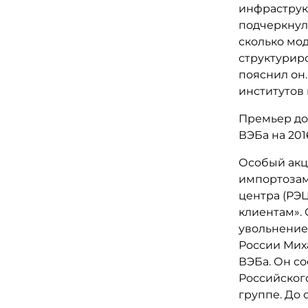
инфраструк
подчеркнул,
сколько мо
структурир
пояснил он.
институтов 
Премьер до
ВЭБа на 201
Особый акце
импортозам
центра (РЭ
клиентам». 
увольнение
России Мих
ВЭБа. Он с
Российского
группе. До 