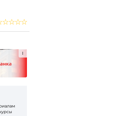
ериалам
 курсы