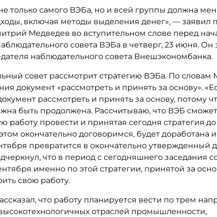
не только самого ВЭБа, но и всей группы должна мен
дходы, включая методы выделения денег», — заявил 
итрий Медведев во вступительном слове перед нач
аблюдательного совета ВЭБа в четверг, 23 июня. Он
едателя наблюдательного совета Внешэкономбанка.
ьный совет рассмотрит стратегию ВЭБа. По словам 
ния документ «рассмотреть и принять за основу». «Е
окумент рассмотреть и принять за основу, потому ч
лжна быть продолжена. Рассчитываю, что ВЭБ сможе
 работу провести и принятая сегодня стратегия до 
этом окончательно договоримся, будет доработана и
ентября превратится в окончательно утвержденный д
дчеркнул, что в период с сегодняшнего заседания с
ентября именно по этой стратегии, принятой за осно
ить свою работу.
ссказал, что работу планируется вести по трем нап
высокотехнологичных отраслей промышленности,