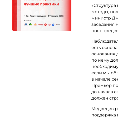
«Структура 
методы, по
министр Дм
заседания н
пост предс
Наблюдател
есть основа
основания д
по нему до
необходимую
если мы об 
в начале с
Премьер по
до начала с
должен стро
Медведев ра
поддержка 