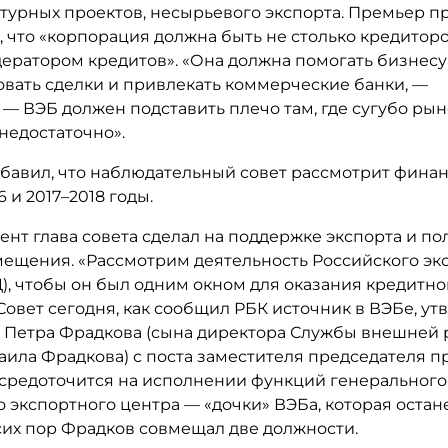
турных проектов, несырьевого экспорта. Премьер п
 что «корпорация должна быть не столько кредиторо
дератором кредитов». «Она должна помогать бизнесу
овать сделки и привлекать коммерческие банки, —
 — ВЭБ должен подставить плечо там, где сугубо ры
недостаточно».
бавил, что наблюдательный совет рассмотрит фина
6 и 2017–2018 годы.
нт глава совета сделал на поддержке экспорта и по
ещения. «Рассмотрим деятельность Российского эк
Ц), чтобы он был одним окном для оказания кредитн
Совет сегодня, как сообщил РБК источник в ВЭБе, ут
 Петра Фрадкова (сына директора Службы внешней 
аила Фрадкова) с поста заместителя председателя 
осредоточится на исполнении функций генерального
 экспортного центра — «дочки» ВЭБа, которая остане
сих пор Фрадков совмещал две должности.