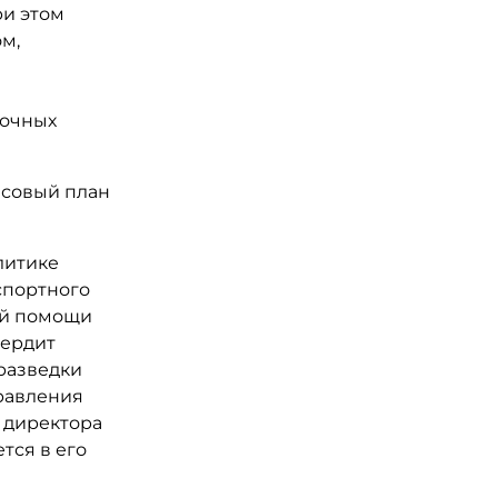
ри этом
м,
ночных
нсовый план
литике
спортного
ой помощи
вердит
разведки
правления
 директора
тся в его