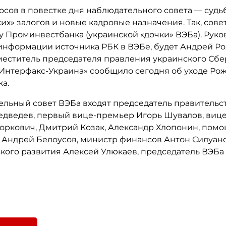
осов в повестке дня наблюдательного совета — судь
х» залогов и новые кадровые назначения. Так, сове
у Проминвестбанка (украинской «дочки» ВЭБа). Руко
 информации источника РБК в ВЭБе, будет Андрей Ро
еститель председателя правления украинского Сбе
«Интерфакс-Украина» сообщило сегодня об уходе Ро
а.
ельный совет ВЭБа входят председатель правительс
дведев, первый вице-премьер Игорь Шувалов, виц
оркович, Дмитрий Козак, Александр Хлопонин, пом
 Андрей Белоусов, министр финансов Антон Силуан
кого развития Алексей Улюкаев, председатель ВЭБа