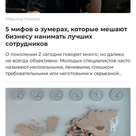
Марина Ускова
5 мифов о зумерах, которые мешают
бизнесу нанимать лучших
сотрудников
О поколении Z сегодня говорят много, но далеко
не всегда объективно. Молодых специалистов часто
называют нелояльными, ленивыми, слишком
требовательными или неготовыми к серьезной
работе. Эти стереотипы влияют на решения
работодателей и нередко становятся причиной
кадровых ошибок. В этой статье Марина Ускова,
руководитель отдела подбора персонала
рекрутинговой компании, разбирает самые
распространенные мифы о зумерах и объясняет,
почему устаревшие представления мешают
бизнесу находить и удерживать сильных
сотрудников.