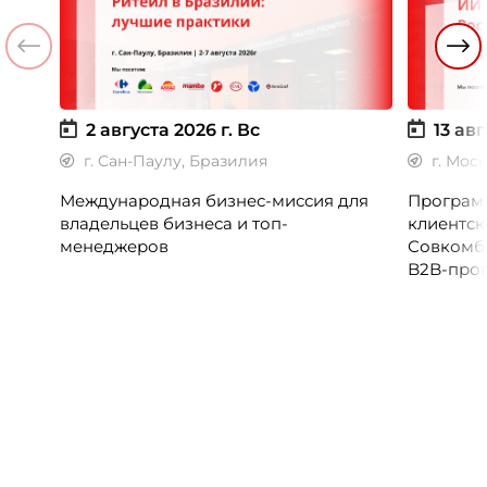
2 августа 2026 г.
Вс
13 авг
г. Сан-Паулу, Бразилия
г. Мос
Международная бизнес-миссия для
Программ
владельцев бизнеса и топ-
клиентск
менеджеров
Совкомб
B2B-прог
клиентск
руководи
сервисны