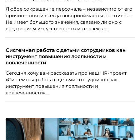
совпадать вовсе.
Любое сокращение персонала – независимо от его
причин – почти всегда воспринимается негативно.
Не имеет большого значения, связано ли оно с
внедрением искусственного интеллекта,
изменением бизнес-модели, финансовыми
трудностями или пересмотром организационной
структуры компании. Для сотрудников сокращения
Системная работа с детьми сотрудников как
означают потерю стабильности, а для внешнего
инструмент повышения лояльности и
рынка становятся сигналом о возможных
вовлеченности
проблемах организации. В результате увольнения
Сегодня хочу вам рассказать про наш HR-проект
нередко превращаются в фактор, который
«Системная работа с детьми сотрудников как
негативно влияет HR-бренд работодателя.
инструмент повышения лояльности и
вовлеченности».