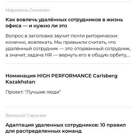
Рассказывает Наталия Шашкина, директор по
Марианна Симонян
закупкам направления «Минеральная изоляция»
компании ТЕХНОНИКОЛЬ.
Как вовлечь удалённых сотрудников в жизнь
офиса — и нужно ли это
Вопрос в заголовке звучит почти риторически:
конечно, вовлекать. Мы привыкли считать, что
удалённый сотрудник — это оторванный сотрудник,
а значит, задача HR — вернуть его в общую орбиту,
подключить к корпоративной жизни, растопить
дистанцию. Но прежде, чем строить программу
вовлечения, стоит остановиться на неудобном
Номинация HIGH PERFORMANCE Carlsberg
факте: данные говорят ровно обратное тому, что
Kazakhstan
подсказывает интуиция. Автор свежего выпуска
Проект: “Лучшие люди”
Марианна Симонян — HR Tech лидер, эксперт по
People Analytics, приглашённый лектор НИУ ВШЭ и
МИФИ, автор книги «Дао женской карьеры».
Валерий Сарычев
Адаптация удаленных сотрудников: 10 правил
для распределенных команд