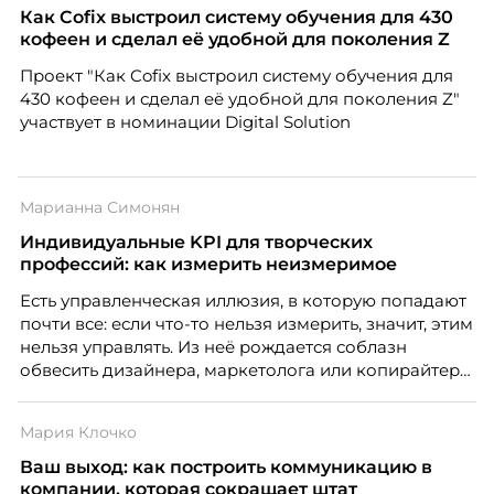
Как Cofix выстроил систему обучения для 430
кофеен и сделал её удобной для поколения Z
Проект "Как Cofix выстроил систему обучения для
430 кофеен и сделал её удобной для поколения Z"
участвует в номинации Digital Solution
Марианна Симонян
Индивидуальные KPI для творческих
профессий: как измерить неизмеримое
Есть управленческая иллюзия, в которую попадают
почти все: если что-то нельзя измерить, значит, этим
нельзя управлять. Из неё рождается соблазн
обвесить дизайнера, маркетолога или копирайтера
цифрами — количеством макетов, числом постов,
объёмом текста — и назвать это системой KPI.
Мария Клочко
Проблема в том, что так мы измеряем не ценность,
а движение. А творческая работа — это тот редкий
Ваш выход: как построить коммуникацию в
случай, где движение и результат могут не
компании, которая сокращает штат