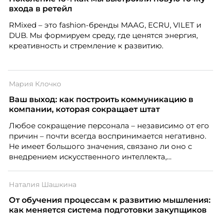
входа в ретейл
RMixed – это fashion-бренды MAAG, ECRU, VILET и
DUB. Мы формируем среду, где ценятся энергия,
креативность и стремление к развитию.
Мария Клочко
Ваш выход: как построить коммуникацию в
компании, которая сокращает штат
Любое сокращение персонала – независимо от его
причин – почти всегда воспринимается негативно.
Не имеет большого значения, связано ли оно с
внедрением искусственного интеллекта,
изменением бизнес-модели, финансовыми
трудностями или пересмотром организационной
Наталия Шашкина
структуры компании. Для сотрудников сокращения
означают потерю стабильности, а для внешнего
От обучения процессам к развитию мышления:
рынка становятся сигналом о возможных
как меняется система подготовки закупщиков
проблемах организации. В результате увольнения