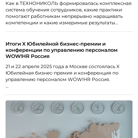
Как в ТЕХНОНИКОЛЬ формировалась комплексная
нередко превращаются в фактор, который
система обучения сотрудников, какие практики
негативно влияет HR-бренд работодателя.
помогают работникам непрерывно наращивать
компетенции и какие измеримые результаты
приносит обучение на реальных проектах.
Рассказывает Наталия Шашкина, директор по
закупкам направления «Минеральная изоляция»
Итоги X Юбилейной бизнес-премии и
компании ТЕХНОНИКОЛЬ.
конференции по управлению персоналом
WOW!HR Россия
21 и 22 апреля 2025 года в Москве состоялась X
Юбилейная бизнес-премия и конференция по
управлению персоналом WOW!HR Россия.
Победители – лучшие проекты в сфере управления
персоналом, были определены путем голосования
номинантов и гостей мероприятия.