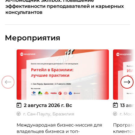
AI-помощник Skillbox. Повышение
эффективности преподавателей и карьерных
консультантов
Мероприятия
2 августа 2026 г.
Вс
13 авг
г. Сан-Паулу, Бразилия
г. Мос
Международная бизнес-миссия для
Программ
владельцев бизнеса и топ-
клиентск