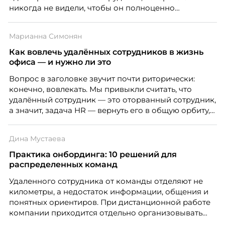
никогда не видели, чтобы он полноценно
почувствовал себя частью команды.
Марианна Симонян
Как вовлечь удалённых сотрудников в жизнь
офиса — и нужно ли это
Вопрос в заголовке звучит почти риторически:
конечно, вовлекать. Мы привыкли считать, что
удалённый сотрудник — это оторванный сотрудник,
а значит, задача HR — вернуть его в общую орбиту,
подключить к корпоративной жизни, растопить
дистанцию. Но прежде, чем строить программу
Дина Мустаева
вовлечения, стоит остановиться на неудобном
факте: данные говорят ровно обратное тому, что
Практика онбординга: 10 решений для
подсказывает интуиция. Автор свежего выпуска
распределенных команд
Марианна Симонян — HR Tech лидер, эксперт по
Удаленного сотрудника от команды отделяют не
People Analytics, приглашённый лектор НИУ ВШЭ и
километры, а недостаток информации, общения и
МИФИ, автор книги «Дао женской карьеры».
понятных ориентиров. При дистанционной работе
компании приходится отдельно организовывать
многое из того, что в офисе происходит