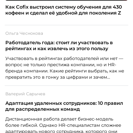
Как Cofix выстроил систему обучения для 430
кофеен и сделал её удобной для поколения Z
Ольга Чеснокова
Работодатель года: стоит ли участвовать в
рейтингах и как извлечь из этого пользу
Участвовать в рейтингах работодателей или нет —
вопрос не только престижа компании, но и HR-
бренда компании. Какие рейтинги выбрать, как не
превратить это в гонку за цифрами и зачем
небольшой компании соревноваться в одном
списке с Яндексом и Озоном. Рассказывает Ольга
Валерий Сарычев
Чеснокова, HR-директор Right line.
Адаптация удаленных сотрудников: 10 правил
для распределенных команд
Дистанционная работа делает бизнес-модель
более гибкой. Однако HR-специалистам сложнее
адаптировать нового сотрудника, которого они