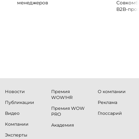
менеджеров
Совкомб
B2B-прог
клиентск
руководи
сервисны
Новости
Премия
О компании
WOW!HR
Публикации
Реклама
Премия WOW
Видео
Глоссарий
PRO
Компании
Академия
Эксперты