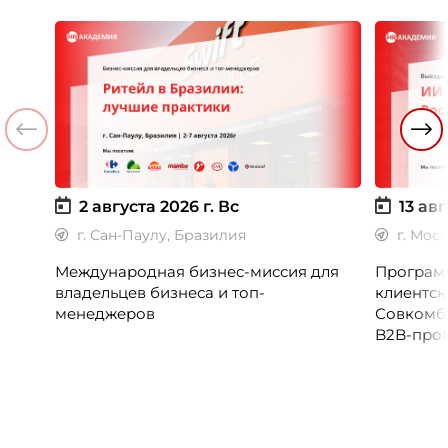
2 августа 2026 г.
Вс
13 авг
г. Сан-Паулу, Бразилия
г. Мос
Международная бизнес-миссия для
Программ
владельцев бизнеса и топ-
клиентск
менеджеров
Совкомб
B2B-прог
клиентск
руководи
сервисны