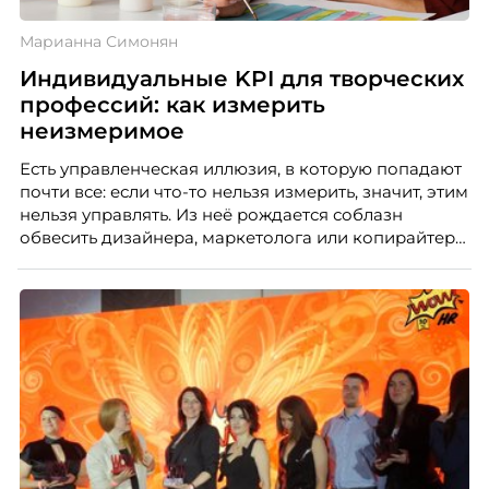
Марианна Симонян
Индивидуальные KPI для творческих
профессий: как измерить
неизмеримое
Есть управленческая иллюзия, в которую попадают
почти все: если что-то нельзя измерить, значит, этим
нельзя управлять. Из неё рождается соблазн
обвесить дизайнера, маркетолога или копирайтера
цифрами — количеством макетов, числом постов,
объёмом текста — и назвать это системой KPI.
Проблема в том, что так мы измеряем не ценность,
а движение. А творческая работа — это тот редкий
случай, где движение и результат могут не
совпадать вовсе.