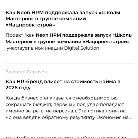
Как Neon HRM поддержала запуск «Школы
Мастеров» в группе компаний
«Нацпроектстрой»
Проект "как
Neon
HRM поддержала запуск «Школы
Мастеров» в группе компаний «Нацпроектстрой»
участвует в номинации Digital Solution
Валерий Сарычев
Как HR-бренд влияет на стоимость найма в
2026 году
Когда бизнес сталкивается с необходимостью
сокращать бюджет, первыми под удар попадают
именно затраты на персонал. Эта логика понятна,
но она ведет к обратному результату. Экономия на
сотрудниках напрямую снижает качество продукта,
клиентского сервиса и репутации компании, а
значит – сокращает доходы бизнеса.