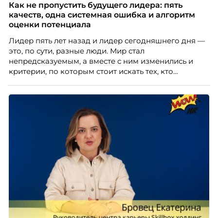
рассказывает, как выстроить адаптацию
Как не пропустить будущего лидера: пять
распределенной команды без лишнего контроля и
качеств, одна системная ошибка и алгоритм
бесконечных созвонов.
оценки потенциала
Лидер пять лет назад и лидер сегодняшнего дня —
это, по сути, разные люди. Мир стал
непредсказуемым, а вместе с ним изменились и
критерии, по которым стоит искать тех, кто
способен вести команду вперёд. О том, какие
качества сегодня отличают настоящего лидера от
«свадебного генерала», почему стандартные
системы оценки часто упускают самых талантливых
людей и как выявить лидерский потенциал ещё до
того, как он проявится в цифрах KPI, рассказывает
Тимур Соколов, ключевой эксперт по
стратегическому развитию и формированию
культуры лидерства в организациях.