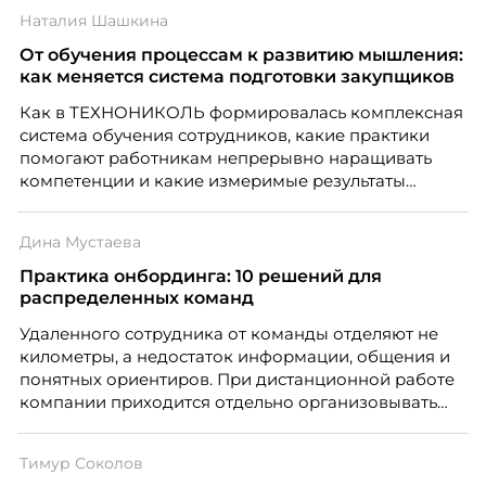
работодателей и нередко становятся причиной
Наталия Шашкина
кадровых ошибок. В этой статье Марина Ускова,
руководитель отдела подбора персонала
От обучения процессам к развитию мышления:
рекрутинговой компании, разбирает самые
как меняется система подготовки закупщиков
распространенные мифы о зумерах и объясняет,
Как в ТЕХНОНИКОЛЬ формировалась комплексная
почему устаревшие представления мешают
система обучения сотрудников, какие практики
бизнесу находить и удерживать сильных
помогают работникам непрерывно наращивать
сотрудников.
компетенции и какие измеримые результаты
приносит обучение на реальных проектах.
Рассказывает Наталия Шашкина, директор по
Дина Мустаева
закупкам направления «Минеральная изоляция»
компании ТЕХНОНИКОЛЬ.
Практика онбординга: 10 решений для
распределенных команд
Удаленного сотрудника от команды отделяют не
километры, а недостаток информации, общения и
понятных ориентиров. При дистанционной работе
компании приходится отдельно организовывать
многое из того, что в офисе происходит
естественно. Дина Мустаева, руководитель отдела
Тимур Соколов
по работе с персоналом Инфомаксимум,