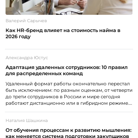
Валерий Сарычев
Как HR-бренд влияет на стоимость найма в
2026 году
Александра Юстус
Адаптация удаленных сотрудников: 10 правил
для распределенных команд
Удаленный формат работы окончательно перестал
быть исключением: по разным оценкам, от четверти
до трети сотрудников в России и мире сегодня
работают дистанционно или в гибридном режиме.
Но чем шире распространяется удаленка, тем
очевиднее становится разрыв: если в офисе
Наталия Шашкина
адаптация во многом происходит сама собой, то на
расстоянии она требует осознанного
От обучения процессам к развитию мышления:
проектирования — иначе компания рискует
как меняется система подготовки закупщиков