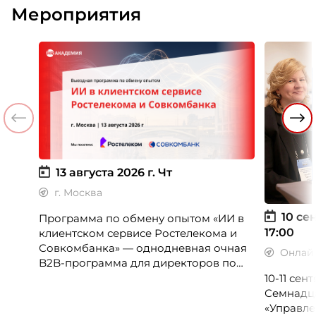
Мероприятия
13 августа 2026 г.
Чт
г. Москва
10 сен
Программа по обмену опытом «ИИ в
17:00
клиентском сервисе Ростелекома и
Совкомбанка» — однодневная очная
Онлай
B2B-программа для директоров по
клиентскому опыту, CX-менеджеров,
10-11 се
руководителей колл-центров и
Семнадц
сервисных подразделений.
«Управле