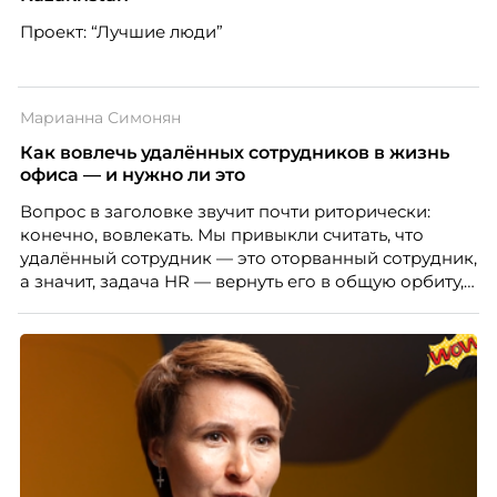
Проект: “Лучшие люди”
Марианна Симонян
Как вовлечь удалённых сотрудников в жизнь
офиса — и нужно ли это
Вопрос в заголовке звучит почти риторически:
конечно, вовлекать. Мы привыкли считать, что
удалённый сотрудник — это оторванный сотрудник,
а значит, задача HR — вернуть его в общую орбиту,
подключить к корпоративной жизни, растопить
дистанцию. Но прежде, чем строить программу
вовлечения, стоит остановиться на неудобном
факте: данные говорят ровно обратное тому, что
подсказывает интуиция. Автор свежего выпуска
Марианна Симонян — HR Tech лидер, эксперт по
People Analytics, приглашённый лектор НИУ ВШЭ и
МИФИ, автор книги «Дао женской карьеры».