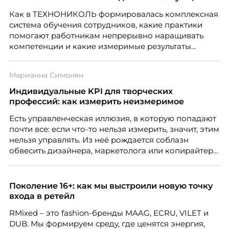
потерять новичка в первые же месяцы.
Как в ТЕХНОНИКОЛЬ формировалась комплексная
система обучения сотрудников, какие практики
помогают работникам непрерывно наращивать
компетенции и какие измеримые результаты
приносит обучение на реальных проектах.
Рассказывает Наталия Шашкина, директор по
Марианна Симонян
закупкам направления «Минеральная изоляция»
компании ТЕХНОНИКОЛЬ.
Индивидуальные KPI для творческих
профессий: как измерить неизмеримое
Есть управленческая иллюзия, в которую попадают
почти все: если что-то нельзя измерить, значит, этим
нельзя управлять. Из неё рождается соблазн
обвесить дизайнера, маркетолога или копирайтера
цифрами — количеством макетов, числом постов,
объёмом текста — и назвать это системой KPI.
Проблема в том, что так мы измеряем не ценность,
Поколение 16+: как мы выстроили новую точку
а движение. А творческая работа — это тот редкий
входа в ретейл
случай, где движение и результат могут не
RMixed – это fashion-бренды MAAG, ECRU, VILET и
совпадать вовсе.
DUB. Мы формируем среду, где ценятся энергия,