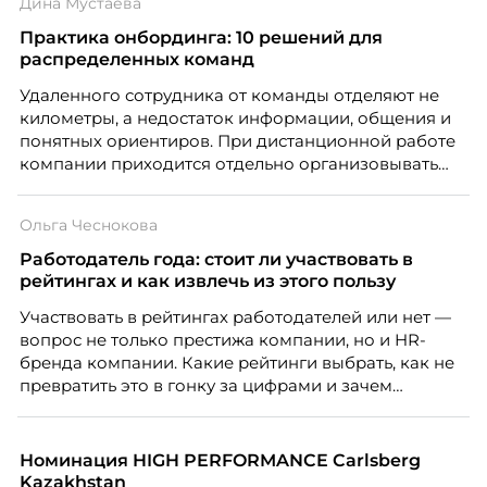
Дина Мустаева
Практика онбординга: 10 решений для
распределенных команд
Удаленного сотрудника от команды отделяют не
километры, а недостаток информации, общения и
понятных ориентиров. При дистанционной работе
компании приходится отдельно организовывать
многое из того, что в офисе происходит
естественно. Дина Мустаева, руководитель отдела
Ольга Чеснокова
по работе с персоналом Инфомаксимум,
рассказывает, как выстроить адаптацию
Работодатель года: стоит ли участвовать в
распределенной команды без лишнего контроля и
рейтингах и как извлечь из этого пользу
бесконечных созвонов.
Участвовать в рейтингах работодателей или нет —
вопрос не только престижа компании, но и HR-
бренда компании. Какие рейтинги выбрать, как не
превратить это в гонку за цифрами и зачем
небольшой компании соревноваться в одном
списке с Яндексом и Озоном. Рассказывает Ольга
Чеснокова, HR-директор Right line.
Номинация HIGH PERFORMANCE Carlsberg
Kazakhstan