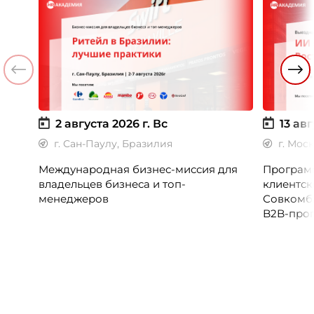
2 августа 2026 г.
Вс
13 авг
г. Сан-Паулу, Бразилия
г. Мос
Международная бизнес-миссия для
Программ
владельцев бизнеса и топ-
клиентск
менеджеров
Совкомб
B2B-прог
клиентск
руководи
сервисны