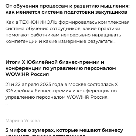
От обучения процессам к развитию мышления:
как меняется система подготовки закупщиков
Как в ТЕХНОНИКОЛЬ формировалась комплексная
система обучения сотрудников, какие практики
помогают работникам непрерывно наращивать
компетенции и какие измеримые результаты
приносит обучение на реальных проектах.
Рассказывает Наталия Шашкина, директор по
закупкам направления «Минеральная изоляция»
Итоги X Юбилейной бизнес-премии и
компании ТЕХНОНИКОЛЬ.
конференции по управлению персоналом
WOW!HR Россия
21 и 22 апреля 2025 года в Москве состоялась X
Юбилейная бизнес-премия и конференция по
управлению персоналом WOW!HR Россия.
Победители – лучшие проекты в сфере управления
персоналом, были определены путем голосования
Марина Ускова
номинантов и гостей мероприятия.
5 мифов о зумерах, которые мешают бизнесу