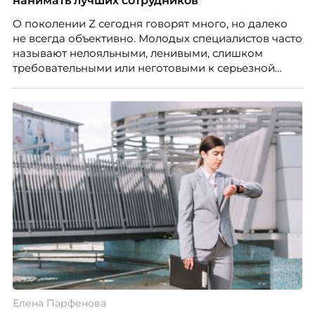
нанимать лучших сотрудников
О поколении Z сегодня говорят много, но далеко
не всегда объективно. Молодых специалистов часто
называют нелояльными, ленивыми, слишком
требовательными или неготовыми к серьезной
работе. Эти стереотипы влияют на решения
работодателей и нередко становятся причиной
кадровых ошибок. В этой статье Марина Ускова,
руководитель отдела подбора персонала
рекрутинговой компании, разбирает самые
распространенные мифы о зумерах и объясняет,
почему устаревшие представления мешают
бизнесу находить и удерживать сильных
сотрудников.
Елена Парфенова