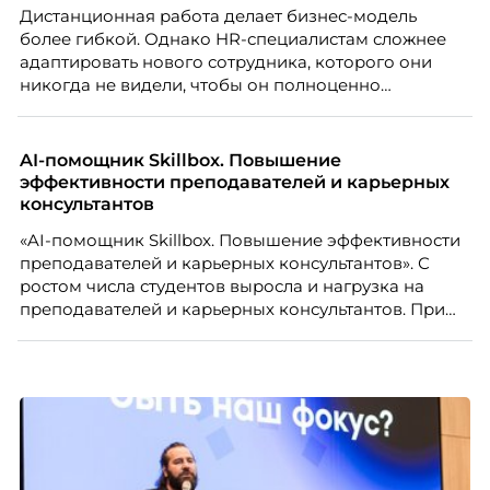
Дистанционная работа делает бизнес-модель
более гибкой. Однако HR-специалистам сложнее
адаптировать нового сотрудника, которого они
никогда не видели, чтобы он полноценно
почувствовал себя частью команды.
AI-помощник Skillbox. Повышение
эффективности преподавателей и карьерных
консультантов
«AI-помощник Skillbox. Повышение эффективности
преподавателей и карьерных консультантов». С
ростом числа студентов выросла и нагрузка на
преподавателей и карьерных консультантов. При
этом ожидания студентов тоже менялись. Нам
нужно было решить сразу несколько задач:
повысить эффективность сотрудников, ускорить
процессы, сохранить качество поддержки и
масштабироваться без роста команды. Так и
появился AI-помощник, встроенный в платформу
Skillbox.