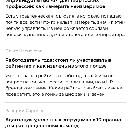
Индивидуальные KPI для творческих
профессий: как измерить неизмеримое
Есть управленческая иллюзия, в которую попадают
почти все: если что-то нельзя измерить, значит, этим
нельзя управлять. Из неё рождается соблазн
обвесить дизайнера, маркетолога или копирайтера
цифрами — количеством макетов, числом постов,
объёмом текста — и назвать это системой KPI.
Ольга Чеснокова
Проблема в том, что так мы измеряем не ценность,
а движение. А творческая работа — это тот редкий
Работодатель года: стоит ли участвовать в
случай, где движение и результат могут не
рейтингах и как извлечь из этого пользу
совпадать вовсе.
Участвовать в рейтингах работодателей или нет —
вопрос не только престижа компании, но и HR-
бренда компании. Какие рейтинги выбрать, как не
превратить это в гонку за цифрами и зачем
небольшой компании соревноваться в одном
списке с Яндексом и Озоном. Рассказывает Ольга
Валерий Сарычев
Чеснокова, HR-директор Right line.
Адаптация удаленных сотрудников: 10 правил
для распределенных команд