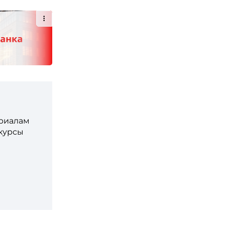
ериалам
 курсы