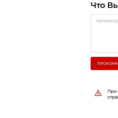
Что Вы
ПРОКОММ
При 
стра