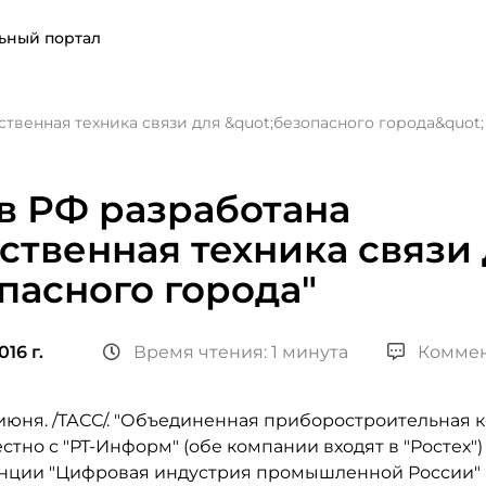
ьный портал
ственная техника связи для &quot;безопасного города&quot;
в РФ разработана
ственная техника связи
пасного города"
16 г.
Время чтения: 1 минута
Коммен
июня. /ТАСС/. "Объединенная приборостроительная 
стно с "РТ-Информ" (обе компании входят в "Ростех")
нции "Цифровая индустрия промышленной России" 