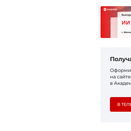
Получ
Оформит
на сайт
в Акаде
В ТЕЛ