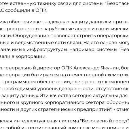
отечественную технику связи для системы "Безопасн
СС сообщили в ОПК.
ника обеспечивает надежную защиту данных и призв
аспространенные зарубежные аналоги в критически
вязи. Оборудование позволяет строить операторски
ые и ведомственные сети связи. На его основе могу
 значимые инфраструктуры, например, системы "Бе
казали в корпорации.
л генеральный директор ОПК Александр Якунин, бо
 корпорации базируется на отечественной схемотехн
 программном обеспечении, электронных компонент
т необходимый уровень доверенности, отсутствие с
и защиту данных. Эти качества сегодня актуальны для
енного и крупного корпоративного сектора, оборонн
сти и других стратегических предприятий", - отмет
евая интеллектуальная система "Безопасный город
ет собой интегрированный комплекс мониторинга и