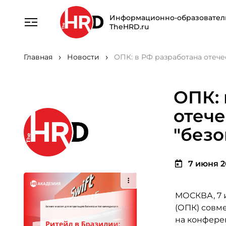
Информационно-образовател
TheHRD.ru
Главная
Новости
ОПК: в РФ разработана отече
ОПК: 
отече
"безо
7 июня 20
МОСКВА, 7 
(ОПК) совме
на конфере