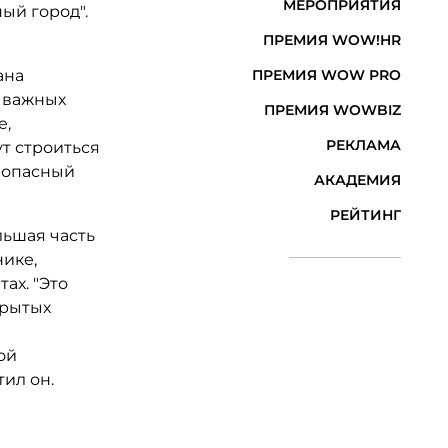
МЕРОПРИЯТИЯ
ый город".
ПРЕМИЯ WOW!HR
ана
ПРЕМИЯ WOW PRO
 важных
ПРЕМИЯ WOWBIZ
е,
РЕКЛАМА
т строиться
зопасный
АКАДЕМИЯ
РЕЙТИНГ
льшая часть
ике,
ах. "Это
крытых
ой
ил он.
"