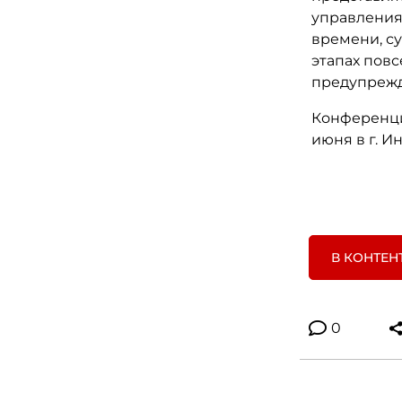
управления
времени, с
этапах пов
предупрежд
Конференци
июня в г. И
В КОНТЕН
0