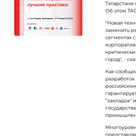
Татарстане 
Об этом ТА
"Новая тех
заменить р
сегментах с
корпоративн
критически
город", - с
Как сообщи
разработок
российском
гарантируе
"закладок" 
государств
промышленно
Многоуровн
представля