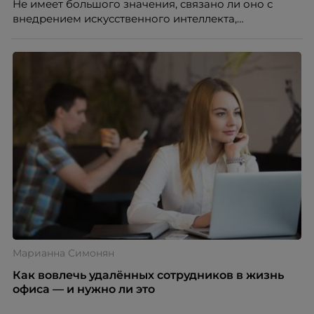
Не имеет большого значения, связано ли оно с
внедрением искусственного интеллекта,
изменением бизнес-модели, финансовыми
трудностями или пересмотром организационной
структуры компании. Для сотрудников сокращения
означают потерю стабильности, а для внешнего
рынка становятся сигналом о возможных
проблемах организации. В результате увольнения
нередко превращаются в фактор, который
негативно влияет HR-бренд работодателя.
Марианна Симонян
Как вовлечь удалённых сотрудников в жизнь
офиса — и нужно ли это