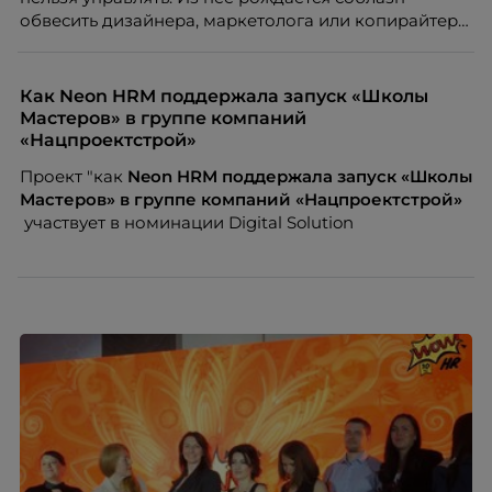
обвесить дизайнера, маркетолога или копирайтера
цифрами — количеством макетов, числом постов,
объёмом текста — и назвать это системой KPI.
Проблема в том, что так мы измеряем не ценность,
Как Neon HRM поддержала запуск «Школы
а движение. А творческая работа — это тот редкий
Мастеров» в группе компаний
случай, где движение и результат могут не
«Нацпроектстрой»
совпадать вовсе.
Проект "как
Neon
HRM поддержала запуск «Школы
Мастеров» в группе компаний «Нацпроектстрой»
участвует в номинации Digital Solution