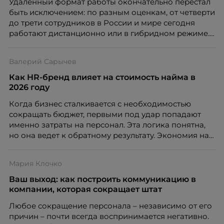
Удаленный формат работы окончательно перестал
быть исключением: по разным оценкам, от четверти
до трети сотрудников в России и мире сегодня
работают дистанционно или в гибридном режиме.
Но чем шире распространяется удаленка, тем
очевиднее становится разрыв: если в офисе
Валерий Сарычев
адаптация во многом происходит сама собой, то на
расстоянии она требует осознанного
Как HR-бренд влияет на стоимость найма в
проектирования — иначе компания рискует
2026 году
потерять новичка в первые же месяцы.
Когда бизнес сталкивается с необходимостью
сокращать бюджет, первыми под удар попадают
именно затраты на персонал. Эта логика понятна,
но она ведет к обратному результату. Экономия на
сотрудниках напрямую снижает качество продукта,
клиентского сервиса и репутации компании, а
Мария Клочко
значит – сокращает доходы бизнеса.
Ваш выход: как построить коммуникацию в
компании, которая сокращает штат
Любое сокращение персонала – независимо от его
причин – почти всегда воспринимается негативно.