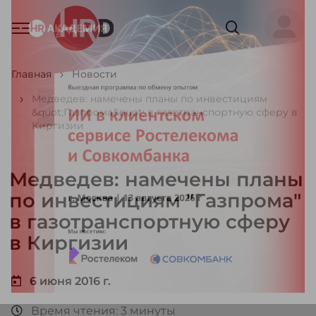
Главная
Новости
Медведев: намечены планы по инвестициям
&quot;Газпрома&quot; в газотранспортную сферу в
Киргизии
Медведев: намечены планы
по инвестициям "Газпрома"
в газотранспортную сферу
в Киргизии
6 июня 2016 г.
Время чтения: 3 минуты