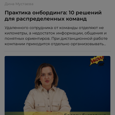
Дина Мустаева
Практика онбординга: 10 решений
для распределенных команд
Удаленного сотрудника от команды отделяют не
километры, а недостаток информации, общения и
понятных ориентиров. При дистанционной работе
компании приходится отдельно организовывать
многое из того, что в офисе происходит
естественно. Дина Мустаева, руководитель отдела
по работе с персоналом Инфомаксимум,
рассказывает, как выстроить адаптацию
распределенной команды без лишнего контроля и
бесконечных созвонов.