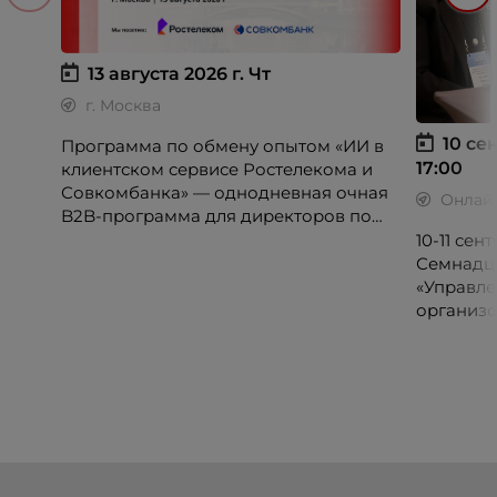
13 августа 2026 г.
Чт
г. Москва
10 сен
Программа по обмену опытом «ИИ в
17:00
клиентском сервисе Ростелекома и
Совкомбанка» — однодневная очная
Онлай
B2B-программа для директоров по
клиентскому опыту, CX-менеджеров,
10-11 се
руководителей колл-центров и
Семнадц
сервисных подразделений.
«Управле
организо
«Проспер
Russia.ru.