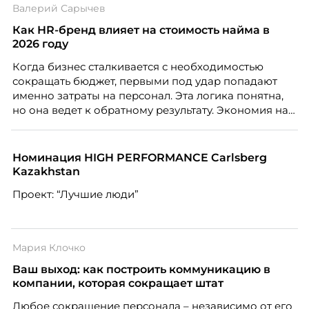
Валерий Сарычев
Как HR-бренд влияет на стоимость найма в
2026 году
Когда бизнес сталкивается с необходимостью
сокращать бюджет, первыми под удар попадают
именно затраты на персонал. Эта логика понятна,
но она ведет к обратному результату. Экономия на
сотрудниках напрямую снижает качество продукта,
клиентского сервиса и репутации компании, а
значит – сокращает доходы бизнеса.
Номинация HIGH PERFORMANCE Carlsberg
Kazakhstan
Проект: “Лучшие люди”
Мария Клочко
Ваш выход: как построить коммуникацию в
компании, которая сокращает штат
Любое сокращение персонала – независимо от его