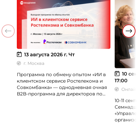
13 августа 2026 г.
Чт
г. Москва
10 сен
Программа по обмену опытом «ИИ в
17:00
клиентском сервисе Ростелекома и
Совкомбанка» — однодневная очная
Онлай
B2B-программа для директоров по
клиентскому опыту, CX-менеджеров,
10-11 се
руководителей колл-центров и
Семнадц
сервисных подразделений.
«Управле
организо
«Проспер
Russia.ru.