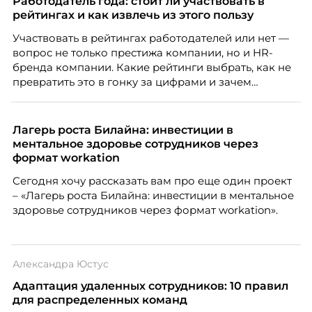
Работодатель года: стоит ли участвовать в
рейтингах и как извлечь из этого пользу
Участвовать в рейтингах работодателей или нет —
вопрос не только престижа компании, но и HR-
бренда компании. Какие рейтинги выбрать, как не
превратить это в гонку за цифрами и зачем
небольшой компании соревноваться в одном
списке с Яндексом и Озоном. Рассказывает Ольга
Чеснокова, HR-директор Right line.
Лагерь роста Билайна: инвестиции в
ментальное здоровье сотрудников через
формат workation
Сегодня хочу рассказать вам про еще один проект
– «Лагерь роста Билайна: инвестиции в ментальное
здоровье сотрудников через формат workation».
Александра Юстус
Адаптация удаленных сотрудников: 10 правил
для распределенных команд