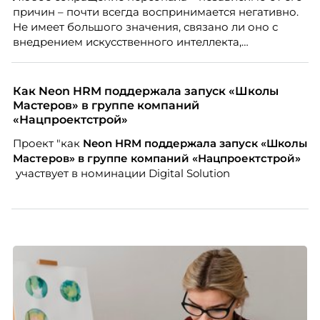
причин – почти всегда воспринимается негативно.
Не имеет большого значения, связано ли оно с
внедрением искусственного интеллекта,
изменением бизнес-модели, финансовыми
трудностями или пересмотром организационной
структуры компании. Для сотрудников сокращения
Как Neon HRM поддержала запуск «Школы
означают потерю стабильности, а для внешнего
Мастеров» в группе компаний
рынка становятся сигналом о возможных
«Нацпроектстрой»
проблемах организации. В результате увольнения
Проект "как
Neon
HRM поддержала запуск «Школы
нередко превращаются в фактор, который
Мастеров» в группе компаний «Нацпроектстрой»
негативно влияет HR-бренд работодателя.
участвует в номинации Digital Solution