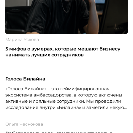
Марина Ускова
5 мифов о зумерах, которые мешают бизнесу
нанимать лучших сотрудников
Голоса Билайна
«Голоса Билайна» – это геймифицированная
экосистема амбассадорства, в которую включены
активные и лояльные сотрудники. Мы проводили
исследование внутри «Билайна» и заметили некую
особенность. Сотрудники в компании хотят не
только материальную мотивацию, но и систему
Ольга Чеснокова
благодарности и публичного признания.