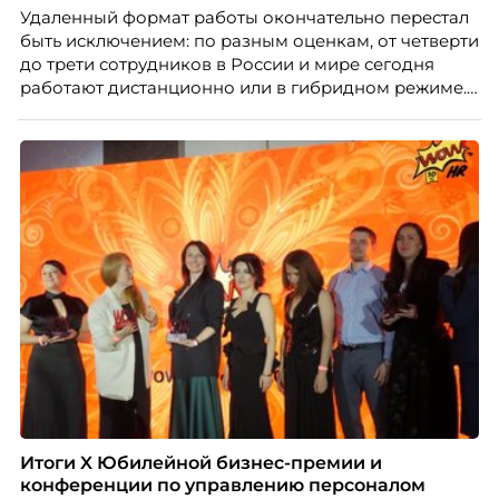
Удаленный формат работы окончательно перестал
быть исключением: по разным оценкам, от четверти
до трети сотрудников в России и мире сегодня
работают дистанционно или в гибридном режиме.
Но чем шире распространяется удаленка, тем
очевиднее становится разрыв: если в офисе
адаптация во многом происходит сама собой, то на
расстоянии она требует осознанного
проектирования — иначе компания рискует
потерять новичка в первые же месяцы.
Итоги X Юбилейной бизнес-премии и
конференции по управлению персоналом