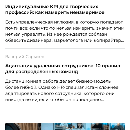
Индивидуальные KPI для творческих
профессий: как измерить неизмеримое
Есть управленческая иллюзия, в которую попадают
почти все: если что-то нельзя измерить, значит, этим
нельзя управлять. Из неё рождается соблазн
обвесить дизайнера, маркетолога или копирайтера
цифрами — количеством макетов, числом постов,
объёмом текста — и назвать это системой KPI.
Валерий Сарычев
Проблема в том, что так мы измеряем не ценность,
а движение. А творческая работа — это тот редкий
Адаптация удаленных сотрудников: 10 правил
случай, где движение и результат могут не
для распределенных команд
совпадать вовсе.
Дистанционная работа делает бизнес-модель
более гибкой. Однако HR-специалистам сложнее
адаптировать нового сотрудника, которого они
никогда не видели, чтобы он полноценно
почувствовал себя частью команды.