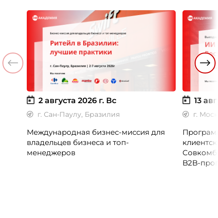
2 августа 2026 г.
Вс
13 авг
г. Сан-Паулу, Бразилия
г. Мос
Международная бизнес-миссия для
Программ
владельцев бизнеса и топ-
клиентск
менеджеров
Совкомб
B2B-прог
клиентск
руководи
сервисны