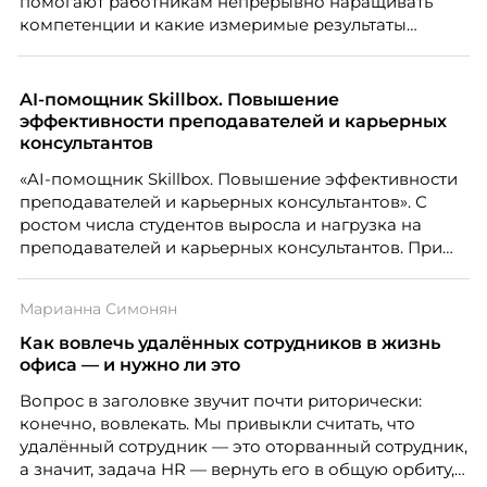
помогают работникам непрерывно наращивать
компетенции и какие измеримые результаты
приносит обучение на реальных проектах.
Рассказывает Наталия Шашкина, директор по
закупкам направления «Минеральная изоляция»
AI-помощник Skillbox. Повышение
компании ТЕХНОНИКОЛЬ.
эффективности преподавателей и карьерных
консультантов
«AI-помощник Skillbox. Повышение эффективности
преподавателей и карьерных консультантов». С
ростом числа студентов выросла и нагрузка на
преподавателей и карьерных консультантов. При
этом ожидания студентов тоже менялись. Нам
нужно было решить сразу несколько задач:
Марианна Симонян
повысить эффективность сотрудников, ускорить
процессы, сохранить качество поддержки и
Как вовлечь удалённых сотрудников в жизнь
масштабироваться без роста команды. Так и
офиса — и нужно ли это
появился AI-помощник, встроенный в платформу
Вопрос в заголовке звучит почти риторически:
Skillbox.
конечно, вовлекать. Мы привыкли считать, что
удалённый сотрудник — это оторванный сотрудник,
а значит, задача HR — вернуть его в общую орбиту,