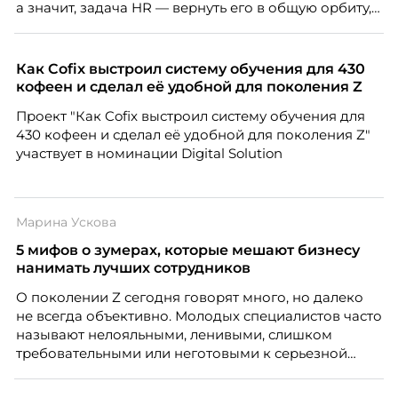
а значит, задача HR — вернуть его в общую орбиту,
подключить к корпоративной жизни, растопить
дистанцию. Но прежде, чем строить программу
вовлечения, стоит остановиться на неудобном
Как Cofix выстроил систему обучения для 430
факте: данные говорят ровно обратное тому, что
кофеен и сделал её удобной для поколения Z
подсказывает интуиция. Автор свежего выпуска
Проект "Как Cofix выстроил систему обучения для
Марианна Симонян — HR Tech лидер, эксперт по
430 кофеен и сделал её удобной для поколения Z"
People Analytics, приглашённый лектор НИУ ВШЭ и
участвует в номинации Digital Solution
МИФИ, автор книги «Дао женской карьеры».
Марина Ускова
5 мифов о зумерах, которые мешают бизнесу
нанимать лучших сотрудников
О поколении Z сегодня говорят много, но далеко
не всегда объективно. Молодых специалистов часто
называют нелояльными, ленивыми, слишком
требовательными или неготовыми к серьезной
работе. Эти стереотипы влияют на решения
работодателей и нередко становятся причиной