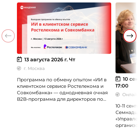
13 августа 2026 г.
Чт
г. Москва
10 сен
Программа по обмену опытом «ИИ в
17:00
клиентском сервисе Ростелекома и
Совкомбанка» — однодневная очная
Онлай
B2B-программа для директоров по
клиентскому опыту, CX-менеджеров,
10-11 се
руководителей колл-центров и
Семнадц
сервисных подразделений.
«Управле
организо
«Проспер