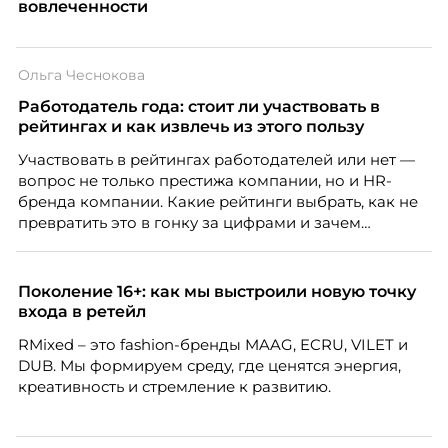
вовлеченности
Ольга Чеснокова
Работодатель года: стоит ли участвовать в
рейтингах и как извлечь из этого пользу
Участвовать в рейтингах работодателей или нет —
вопрос не только престижа компании, но и HR-
бренда компании. Какие рейтинги выбрать, как не
превратить это в гонку за цифрами и зачем
небольшой компании соревноваться в одном
списке с Яндексом и Озоном. Рассказывает Ольга
Чеснокова, HR-директор Right line.
Поколение 16+: как мы выстроили новую точку
входа в ретейл
RMixed – это fashion-бренды MAAG, ECRU, VILET и
DUB. Мы формируем среду, где ценятся энергия,
креативность и стремление к развитию.