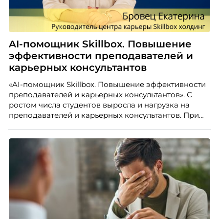
AI-помощник Skillbox. Повышение
эффективности преподавателей и
карьерных консультантов
«AI-помощник Skillbox. Повышение эффективности
преподавателей и карьерных консультантов». С
ростом числа студентов выросла и нагрузка на
преподавателей и карьерных консультантов. При
этом ожидания студентов тоже менялись. Нам
нужно было решить сразу несколько задач:
повысить эффективность сотрудников, ускорить
процессы, сохранить качество поддержки и
масштабироваться без роста команды. Так и
появился AI-помощник, встроенный в платформу
Skillbox.