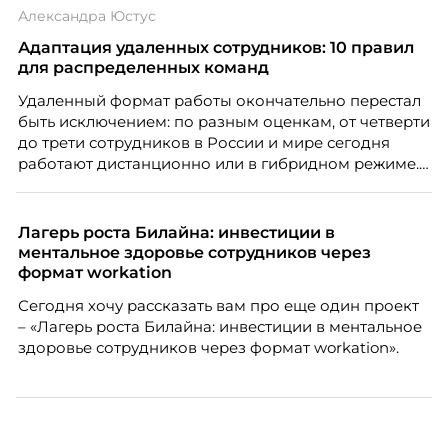
Александра Юстус
Адаптация удаленных сотрудников: 10 правил
для распределенных команд
Удаленный формат работы окончательно перестал
быть исключением: по разным оценкам, от четверти
до трети сотрудников в России и мире сегодня
работают дистанционно или в гибридном режиме.
Но чем шире распространяется удаленка, тем
очевиднее становится разрыв: если в офисе
адаптация во многом происходит сама собой, то на
Лагерь роста Билайна: инвестиции в
расстоянии она требует осознанного
ментальное здоровье сотрудников через
проектирования — иначе компания рискует
формат workation
потерять новичка в первые же месяцы.
Сегодня хочу рассказать вам про еще один проект
– «Лагерь роста Билайна: инвестиции в ментальное
здоровье сотрудников через формат workation».