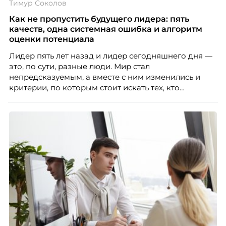
Тимур Соколов
кадровых ошибок. В этой статье Марина Ускова,
руководитель отдела подбора персонала
Как не пропустить будущего лидера: пять
рекрутинговой компании, разбирает самые
качеств, одна системная ошибка и алгоритм
распространенные мифы о зумерах и объясняет,
оценки потенциала
почему устаревшие представления мешают
Лидер пять лет назад и лидер сегодняшнего дня —
бизнесу находить и удерживать сильных
это, по сути, разные люди. Мир стал
сотрудников.
непредсказуемым, а вместе с ним изменились и
критерии, по которым стоит искать тех, кто
способен вести команду вперёд. О том, какие
качества сегодня отличают настоящего лидера от
«свадебного генерала», почему стандартные
системы оценки часто упускают самых талантливых
людей и как выявить лидерский потенциал ещё до
того, как он проявится в цифрах KPI, рассказывает
Тимур Соколов, ключевой эксперт по
стратегическому развитию и формированию
культуры лидерства в организациях.