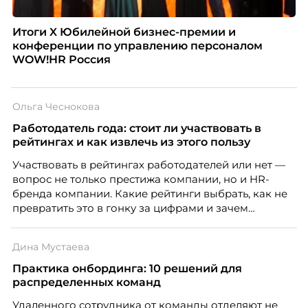
Итоги X Юбилейной бизнес-премии и
конференции по управлению персоналом
WOW!HR Россия
Ольга Чеснокова
Работодатель года: стоит ли участвовать в
рейтингах и как извлечь из этого пользу
Участвовать в рейтингах работодателей или нет —
вопрос не только престижа компании, но и HR-
бренда компании. Какие рейтинги выбрать, как не
превратить это в гонку за цифрами и зачем
небольшой компании соревноваться в одном
списке с Яндексом и Озоном. Рассказывает Ольга
Дина Мустаева
Чеснокова, HR-директор Right line.
Практика онбординга: 10 решений для
распределенных команд
Удаленного сотрудника от команды отделяют не