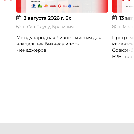
2 августа 2026 г.
Вс
13 авг
г. Сан-Паулу, Бразилия
г. Мос
Международная бизнес-миссия для
Программ
владельцев бизнеса и топ-
клиентск
менеджеров
Совкомб
B2B-прог
клиентск
руководи
сервисны