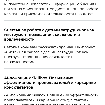
километры, а недостаток информации, общения и
понятных ориентиров. При дистанционной работе
компании приходится отдельно организовывать
многое из того, что в офисе происходит
естественно. Дина Мустаева, руководитель отдела
по работе с персоналом Инфомаксимум,
Системная работа с детьми сотрудников как
рассказывает, как выстроить адаптацию
инструмент повышения лояльности и
распределенной команды без лишнего контроля и
вовлеченности
бесконечных созвонов.
Сегодня хочу вам рассказать про наш HR-проект
«Системная работа с детьми сотрудников как
инструмент повышения лояльности и
вовлеченности».
AI-помощник Skillbox. Повышение
эффективности преподавателей и карьерных
консультантов
«AI-помощник Skillbox. Повышение эффективности
преподавателей и карьерных консультантов». С
ростом числа студентов выросла и нагрузка на