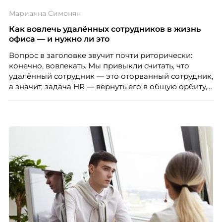
Марианна Симонян
Как вовлечь удалённых сотрудников в жизнь
офиса — и нужно ли это
Вопрос в заголовке звучит почти риторически:
конечно, вовлекать. Мы привыкли считать, что
удалённый сотрудник — это оторванный сотрудник,
а значит, задача HR — вернуть его в общую орбиту,
подключить к корпоративной жизни, растопить
дистанцию. Но прежде, чем строить программу
вовлечения, стоит остановиться на неудобном
факте: данные говорят ровно обратное тому, что
подсказывает интуиция. Автор свежего выпуска
Марианна Симонян — HR Tech лидер, эксперт по
People Analytics, приглашённый лектор НИУ ВШЭ и
МИФИ, автор книги «Дао женской карьеры».