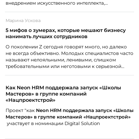
внедрением искусственного интеллекта,
изменением бизнес-модели, финансовыми
трудностями или пересмотром организационной
Марина Ускова
структуры компании. Для сотрудников сокращения
означают потерю стабильности, а для внешнего
5 мифов о зумерах, которые мешают бизнесу
рынка становятся сигналом о возможных
нанимать лучших сотрудников
проблемах организации. В результате увольнения
О поколении Z сегодня говорят много, но далеко
нередко превращаются в фактор, который
не всегда объективно. Молодых специалистов часто
негативно влияет HR-бренд работодателя.
называют нелояльными, ленивыми, слишком
требовательными или неготовыми к серьезной
работе. Эти стереотипы влияют на решения
работодателей и нередко становятся причиной
кадровых ошибок. В этой статье Марина Ускова,
Как Neon HRM поддержала запуск «Школы
руководитель отдела подбора персонала
Мастеров» в группе компаний
рекрутинговой компании, разбирает самые
«Нацпроектстрой»
распространенные мифы о зумерах и объясняет,
Проект "как
Neon
HRM поддержала запуск «Школы
почему устаревшие представления мешают
Мастеров» в группе компаний «Нацпроектстрой»
бизнесу находить и удерживать сильных
участвует в номинации Digital Solution
сотрудников.