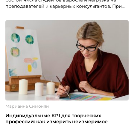
преподавателей и карьерных консультантов. При
этом ожидания студентов тоже менялись. Нам
нужно было решить сразу несколько задач:
повысить эффективность сотрудников, ускорить
процессы, сохранить качество поддержки и
масштабироваться без роста команды. Так и
появился AI-помощник, встроенный в платформу
Skillbox.
Марианна Симонян
Индивидуальные KPI для творческих
профессий: как измерить неизмеримое