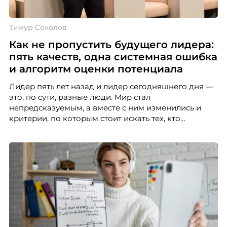
Тимур Соколов
Как не пропустить будущего лидера:
пять качеств, одна системная ошибка
и алгоритм оценки потенциала
Лидер пять лет назад и лидер сегодняшнего дня —
это, по сути, разные люди. Мир стал
непредсказуемым, а вместе с ним изменились и
критерии, по которым стоит искать тех, кто
способен вести команду вперёд. О том, какие
качества сегодня отличают настоящего лидера от
«свадебного генерала», почему стандартные
системы оценки часто упускают самых талантливых
людей и как выявить лидерский потенциал ещё до
того, как он проявится в цифрах KPI, рассказывает
Тимур Соколов, ключевой эксперт по
стратегическому развитию и формированию
культуры лидерства в организациях.