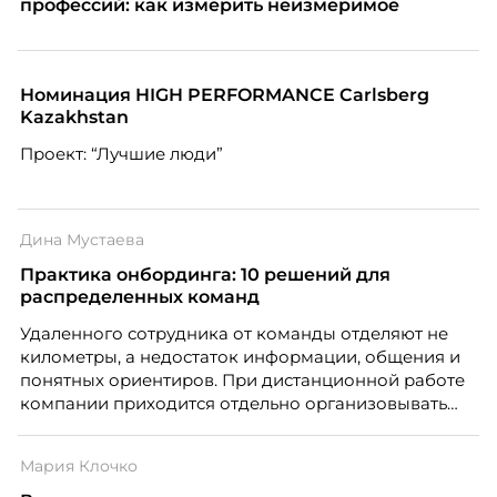
профессий: как измерить неизмеримое
Номинация HIGH PERFORMANCE Carlsberg
Kazakhstan
Проект: “Лучшие люди”
Дина Мустаева
Практика онбординга: 10 решений для
распределенных команд
Удаленного сотрудника от команды отделяют не
километры, а недостаток информации, общения и
понятных ориентиров. При дистанционной работе
компании приходится отдельно организовывать
многое из того, что в офисе происходит
естественно. Дина Мустаева, руководитель отдела
Мария Клочко
по работе с персоналом Инфомаксимум,
рассказывает, как выстроить адаптацию