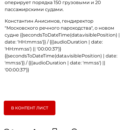
оперирует порядка 150 грузовыми и 20
пассажирскими судами.
Константин Анисимов, гендиректор
"Московского речного пароходства", о новом
судне {{secondsToDateTime(data.visiblePosition) |
date: 'HH:mm:ss'}} / {{(audioDuration | date:
'HH:mm:ss') || '00:00:37'}}
{{secondsToDateTime(data.visiblePosition) | date:
'mm:ss'}} / {{(audioDuration | date: 'mm:ss') ||
'00:00:37'}}
В КОНТЕНТ ЛИСТ