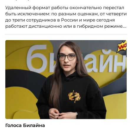
Удаленный формат работы окончательно перестал
быть исключением: по разным оценкам, от четверти
до трети сотрудников в России и мире сегодня
работают дистанционно или в гибридном режиме.
Но чем шире распространяется удаленка, тем
очевиднее становится разрыв: если в офисе
адаптация во многом происходит сама собой, то на
расстоянии она требует осознанного
проектирования — иначе компания рискует
потерять новичка в первые же месяцы.
Голоса Билайна