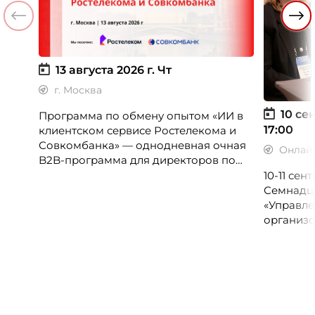
13 августа 2026 г.
Чт
г. Москва
10 сен
Программа по обмену опытом «ИИ в
17:00
клиентском сервисе Ростелекома и
Совкомбанка» — однодневная очная
Онлай
B2B-программа для директоров по
клиентскому опыту, CX-менеджеров,
10-11 се
руководителей колл-центров и
Семнадц
сервисных подразделений.
«Управле
организо
«Проспер
Russia.ru.