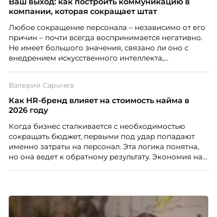
Ваш выход: как построить коммуникацию в
распределенной команды без лишнего контроля и
компании, которая сокращает штат
бесконечных созвонов.
Любое сокращение персонала – независимо от его
причин – почти всегда воспринимается негативно.
Не имеет большого значения, связано ли оно с
внедрением искусственного интеллекта,
изменением бизнес-модели, финансовыми
трудностями или пересмотром организационной
Валерий Сарычев
структуры компании. Для сотрудников сокращения
означают потерю стабильности, а для внешнего
Как HR-бренд влияет на стоимость найма в
рынка становятся сигналом о возможных
2026 году
проблемах организации. В результате увольнения
Когда бизнес сталкивается с необходимостью
нередко превращаются в фактор, который
сокращать бюджет, первыми под удар попадают
негативно влияет HR-бренд работодателя.
именно затраты на персонал. Эта логика понятна,
но она ведет к обратному результату. Экономия на
сотрудниках напрямую снижает качество продукта,
клиентского сервиса и репутации компании, а
значит – сокращает доходы бизнеса.