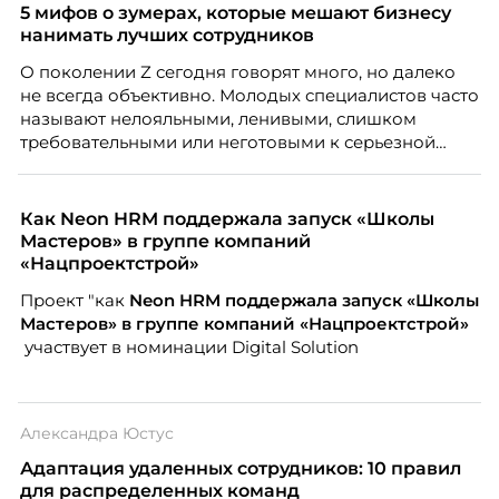
5 мифов о зумерах, которые мешают бизнесу
нанимать лучших сотрудников
О поколении Z сегодня говорят много, но далеко
не всегда объективно. Молодых специалистов часто
называют нелояльными, ленивыми, слишком
требовательными или неготовыми к серьезной
работе. Эти стереотипы влияют на решения
работодателей и нередко становятся причиной
кадровых ошибок. В этой статье Марина Ускова,
Как Neon HRM поддержала запуск «Школы
руководитель отдела подбора персонала
Мастеров» в группе компаний
рекрутинговой компании, разбирает самые
«Нацпроектстрой»
распространенные мифы о зумерах и объясняет,
Проект "как
Neon
HRM поддержала запуск «Школы
почему устаревшие представления мешают
Мастеров» в группе компаний «Нацпроектстрой»
бизнесу находить и удерживать сильных
участвует в номинации Digital Solution
сотрудников.
Александра Юстус
Адаптация удаленных сотрудников: 10 правил
для распределенных команд