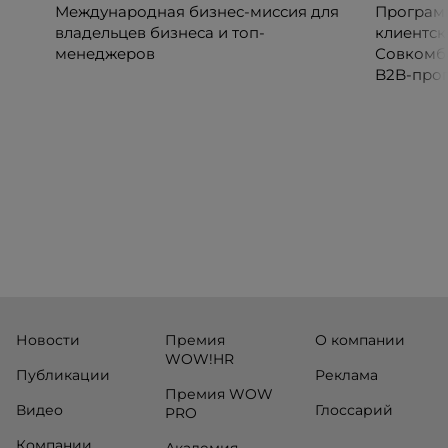
Международная бизнес-миссия для
Программ
владельцев бизнеса и топ-
клиентск
менеджеров
Совкомб
B2B-прог
клиентск
руководи
сервисны
Новости
Премия
О компании
WOW!HR
Публикации
Реклама
Премия WOW
Видео
Глоссарий
PRO
Компании
Академия