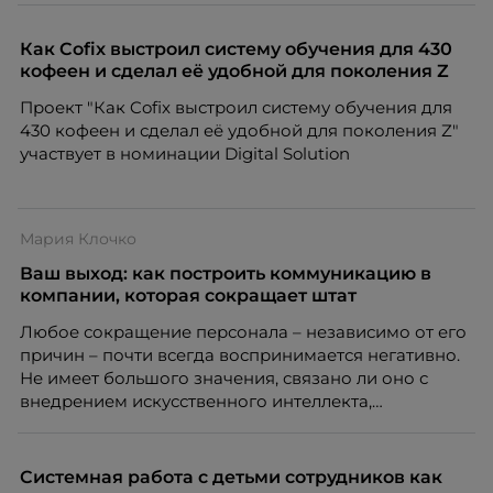
Как Cofix выстроил систему обучения для 430
кофеен и сделал её удобной для поколения Z
Проект "Как Cofix выстроил систему обучения для
430 кофеен и сделал её удобной для поколения Z"
участвует в номинации Digital Solution
Мария Клочко
Ваш выход: как построить коммуникацию в
компании, которая сокращает штат
Любое сокращение персонала – независимо от его
причин – почти всегда воспринимается негативно.
Не имеет большого значения, связано ли оно с
внедрением искусственного интеллекта,
изменением бизнес-модели, финансовыми
трудностями или пересмотром организационной
структуры компании. Для сотрудников сокращения
Системная работа с детьми сотрудников как