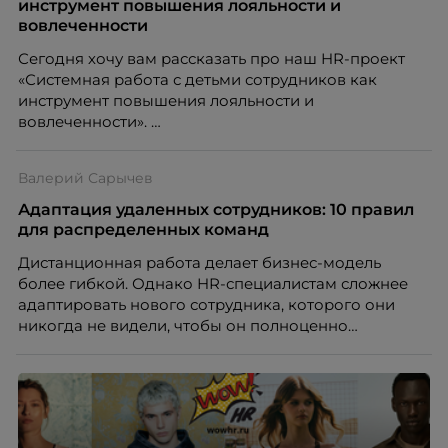
означают потерю стабильности, а для внешнего
инструмент повышения лояльности и
рынка становятся сигналом о возможных
вовлеченности
проблемах организации. В результате увольнения
Сегодня хочу вам рассказать про наш HR-проект
нередко превращаются в фактор, который
«Системная работа с детьми сотрудников как
негативно влияет HR-бренд работодателя.
инструмент повышения лояльности и
вовлеченности».
Валерий Сарычев
Адаптация удаленных сотрудников: 10 правил
для распределенных команд
Дистанционная работа делает бизнес-модель
более гибкой. Однако HR-специалистам сложнее
адаптировать нового сотрудника, которого они
никогда не видели, чтобы он полноценно
почувствовал себя частью команды.