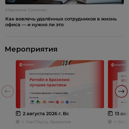
Марианна Симонян
Как вовлечь удалённых сотрудников в жизнь
офиса — и нужно ли это
Мероприятия
2 августа 2026 г.
Вс
13 авг
г. Сан-Паулу, Бразилия
г. Мос