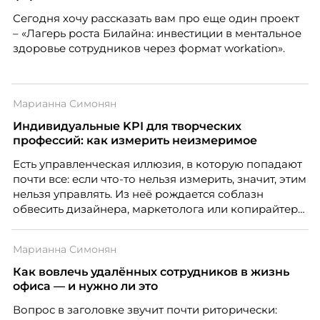
Сегодня хочу рассказать вам про еще один проект
– «Лагерь роста Билайна: инвестиции в ментальное
здоровье сотрудников через формат workation».
Марианна Симонян
Индивидуальные KPI для творческих
профессий: как измерить неизмеримое
Есть управленческая иллюзия, в которую попадают
почти все: если что-то нельзя измерить, значит, этим
нельзя управлять. Из неё рождается соблазн
обвесить дизайнера, маркетолога или копирайтера
цифрами — количеством макетов, числом постов,
объёмом текста — и назвать это системой KPI.
Марианна Симонян
Проблема в том, что так мы измеряем не ценность,
а движение. А творческая работа — это тот редкий
Как вовлечь удалённых сотрудников в жизнь
случай, где движение и результат могут не
офиса — и нужно ли это
совпадать вовсе.
Вопрос в заголовке звучит почти риторически: