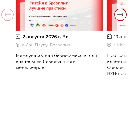
2 августа 2026 г.
Вс
13 авг
г. Сан-Паулу, Бразилия
г. Мос
Международная бизнес-миссия для
Программ
владельцев бизнеса и топ-
клиентск
менеджеров
Совкомб
B2B-прог
клиентск
руководи
сервисны