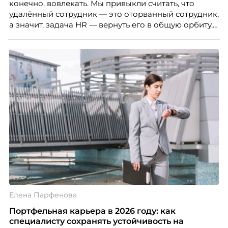
конечно, вовлекать. Мы привыкли считать, что
удалённый сотрудник — это оторванный сотрудник,
а значит, задача HR — вернуть его в общую орбиту,
подключить к корпоративной жизни, растопить
дистанцию. Но прежде, чем строить программу
вовлечения, стоит остановиться на неудобном
факте: данные говорят ровно обратное тому, что
подсказывает интуиция. Автор свежего выпуска
Марианна Симонян — HR Tech лидер, эксперт по
People Analytics, приглашённый лектор НИУ ВШЭ и
МИФИ, автор книги «Дао женской карьеры».
Елена Парфенова
Портфельная карьера в 2026 году: как
специалисту сохранять устойчивость на