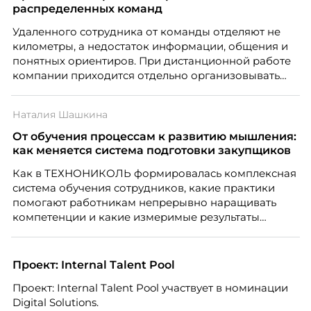
распределенных команд
Удаленного сотрудника от команды отделяют не
километры, а недостаток информации, общения и
понятных ориентиров. При дистанционной работе
компании приходится отдельно организовывать
многое из того, что в офисе происходит
естественно. Дина Мустаева, руководитель отдела
Наталия Шашкина
по работе с персоналом Инфомаксимум,
рассказывает, как выстроить адаптацию
От обучения процессам к развитию мышления:
распределенной команды без лишнего контроля и
как меняется система подготовки закупщиков
бесконечных созвонов.
Как в ТЕХНОНИКОЛЬ формировалась комплексная
система обучения сотрудников, какие практики
помогают работникам непрерывно наращивать
компетенции и какие измеримые результаты
приносит обучение на реальных проектах.
Рассказывает Наталия Шашкина, директор по
закупкам направления «Минеральная изоляция»
Проект: Internal Talent Pool
компании ТЕХНОНИКОЛЬ.
Проект: Internal Talent Pool участвует в номинации
Digital Solutions.