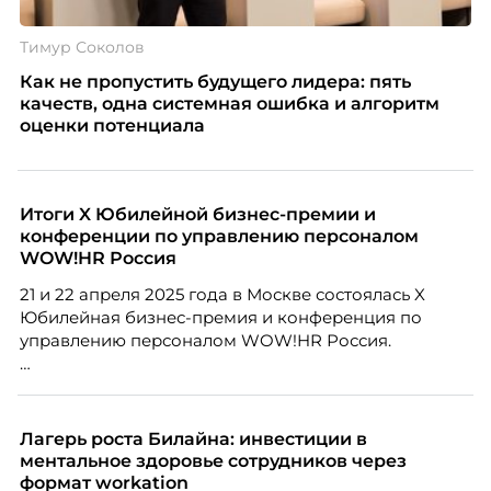
Тимур Соколов
Как не пропустить будущего лидера: пять
качеств, одна системная ошибка и алгоритм
оценки потенциала
Итоги X Юбилейной бизнес-премии и
конференции по управлению персоналом
WOW!HR Россия
21 и 22 апреля 2025 года в Москве состоялась X
Юбилейная бизнес-премия и конференция по
управлению персоналом WOW!HR Россия.
Победители – лучшие проекты в сфере управления
персоналом, были определены путем голосования
номинантов и гостей мероприятия.
Лагерь роста Билайна: инвестиции в
ментальное здоровье сотрудников через
формат workation